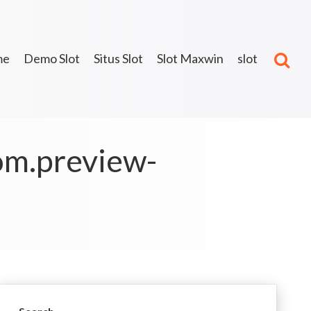
me
Demo Slot
Situs Slot
Slot Maxwin
slot
m.preview-