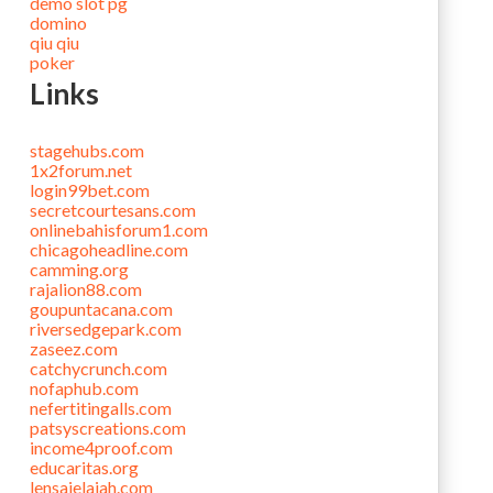
demo slot pg
domino
qiu qiu
poker
Links
stagehubs.com
1x2forum.net
login99bet.com
secretcourtesans.com
onlinebahisforum1.com
chicagoheadline.com
camming.org
rajalion88.com
goupuntacana.com
riversedgepark.com
zaseez.com
catchycrunch.com
nofaphub.com
nefertitingalls.com
patsyscreations.com
income4proof.com
educaritas.org
lensajelajah.com