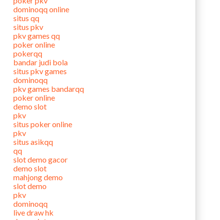
poker pkv
dominoqq online
situs qq
situs pkv
pkv games qq
poker online
pokerqq
bandar judi bola
situs pkv games
dominoqq
pkv games bandarqq
poker online
demo slot
pkv
situs poker online
pkv
situs asikqq
qq
slot demo gacor
demo slot
mahjong demo
slot demo
pkv
dominoqq
live draw hk