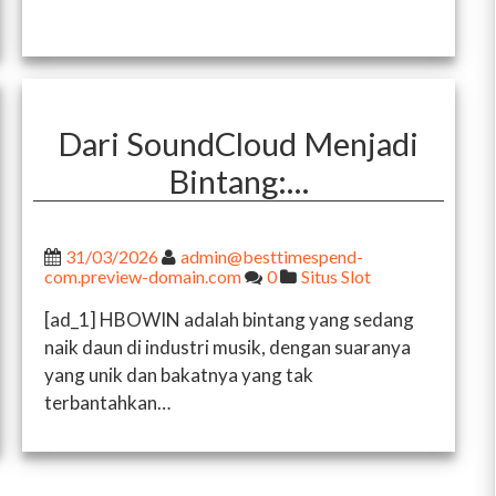
Dari SoundCloud Menjadi
Bintang:…
31/03/2026
admin@besttimespend-
com.preview-domain.com
0
Situs Slot
[ad_1] HBOWIN adalah bintang yang sedang
naik daun di industri musik, dengan suaranya
yang unik dan bakatnya yang tak
terbantahkan…