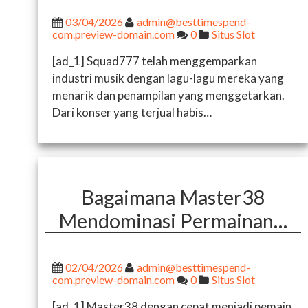
03/04/2026
admin@besttimespend-
com.preview-domain.com
0
Situs Slot
[ad_1] Squad777 telah menggemparkan
industri musik dengan lagu-lagu mereka yang
menarik dan penampilan yang menggetarkan.
Dari konser yang terjual habis…
Bagaimana Master38
Mendominasi Permainan…
02/04/2026
admin@besttimespend-
com.preview-domain.com
0
Situs Slot
[ad_1] Master38 dengan cepat menjadi pemain