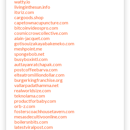
watty.io
livinginthesun.info
itsriz.com
cargoods.shop
capetownacupuncture.com
bitcoinvideospro.com
cosmiccrowcollective.com
alain-jacquet.com
gotisouizakayabakeneko.com
meshpoint.me
spongebob.net
busyboxintl.com
auttayanratchapak.com
postcoffeebarva.com
elteatromilliondollar.com
burgerkingfranchise.org
vallarpadathamma.net
realworldsize.com
teknolama.com
productforbaby.com
orb-z.com
fosterscoachhousetavern.com
mesasdecultivoonline.com
boilersnbits.com
latestviralpost.com