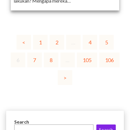
lakukan? Mengapa mereka…
<
1
2
…
4
5
6
7
8
…
105
106
>
Search
Search