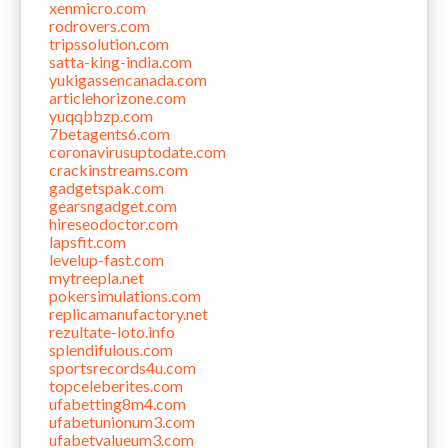
xenmicro.com
rodrovers.com
tripssolution.com
satta-king-india.com
yukigassencanada.com
articlehorizone.com
yuqqbbzp.com
7betagents6.com
coronavirusuptodate.com
crackinstreams.com
gadgetspak.com
gearsngadget.com
hireseodoctor.com
lapsfit.com
levelup-fast.com
mytreepla.net
pokersimulations.com
replicamanufactory.net
rezultate-loto.info
splendifulous.com
sportsrecords4u.com
topceleberites.com
ufabetting8m4.com
ufabetunionum3.com
ufabetvalueum3.com