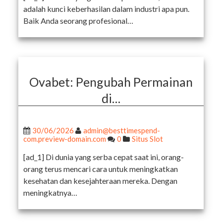
adalah kunci keberhasilan dalam industri apa pun.
Baik Anda seorang profesional…
Ovabet: Pengubah Permainan
di…
30/06/2026
admin@besttimespend-
com.preview-domain.com
0
Situs Slot
[ad_1] Di dunia yang serba cepat saat ini, orang-
orang terus mencari cara untuk meningkatkan
kesehatan dan kesejahteraan mereka. Dengan
meningkatnya…