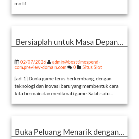
motif…
Bersiaplah untuk Masa Depan…
02/07/2026
admin@besttimespend-
com.preview-domain.com
0
Situs Slot
[ad_1] Dunia game terus berkembang, dengan
teknologi dan inovasi baru yang membentuk cara
kita bermain dan menikmati game. Salah satu…
Buka Peluang Menarik dengan…