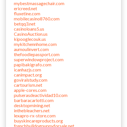
mybestmassagechair.com
ericreed.net
fluxetine.com
mobilecasino8760.com
betqq3.net
casinoloans5.us
CasinoAuction.us
kipooglecouk.us
mykitchennhome.com
aumoulinvert.com
thefoodiepassport.com
superwindowproject.com
papibakigrafo.com
icanhazjs.com
canimpact.org
goviralstudy.com
cartourism.net
apple-cores.com
pulserasdeactividad10.com
barbaracarlotti.com
desktopmining.net
inthebleachers.net
lexapro-rx-store.com
buyskincareproducts.org
frenchbulldogpuppyforsale.net