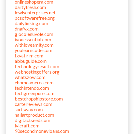
onlineshopera.com
dartyfresh.com
lewisenterprises.net
pcsoftwarefree.org
dailylinking.com
dnafyx.com
giocolenuvole.com
iyouessential.com
withloveamity.com
youlearncode.com
fxyatirim.com
abbuguide.com
technologyresult.com
webhostingoffers.org
whatszow.com
ehomeamerca.com
techintendo.com
techgreenpure.com
bestdropshipstore.com
cartelreviews.com
surfsway.com
nailartproduct.com
digitactseed.com
lvlcraft.com
90secondmoneyloans.com