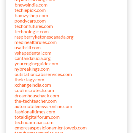
bnewsindia.com
techiepick.com
bamzyshop.com
pondycars.com
techonfutures.com
techoologic.com
raspberryketonescanada.org
medihealthrules.com
usathrill.com
vshapedental.com
canfandalucia.org
yourengineguide.com
nybreakings.com
outstationcabsservices.com
thekrtagy.com
xchangeindia.com
coolmicrotech.com
dreamhousehack.com
the-techteacher.com
automobilenews-online.com
fashionalltimes.com
totaldigitalforum.com
technoarmaan.com
empresasposicionamientoweb.com
tonybestcosmetics.com