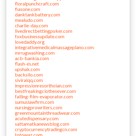
floralpunchcraft.com
fiasone.com
danktankbattery.com
mealudo.com
charlie-day.com
livedirectbettingpoker.com
foxbusinessupdate.com
lovedaddy.org
integrativemedicalmassageplano.com
mrrugwashing.com
acb-bankia.com
flash-es.net
upshak.com
backsilo.com
siviralqq.com
impressionresorthoian.com
bestfreakingclothesever.com
falling-film-evaporator.com
sumuslawfirm.com
nursingprowriters.com
greenmountainthreadwear.com
acutedispensary.com
sattamatkanewsblog.com
cryptocurrencytradingcn.com
totowaz.com