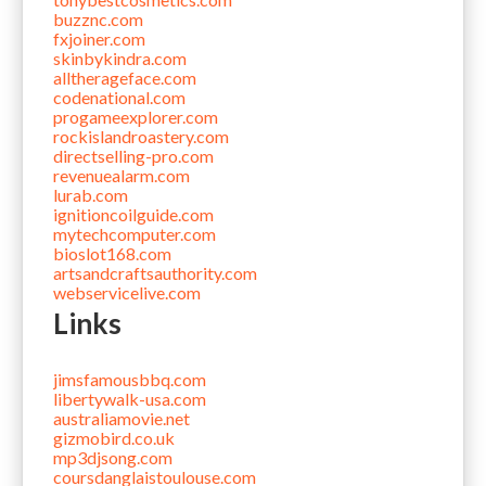
buzznc.com
fxjoiner.com
skinbykindra.com
alltherageface.com
codenational.com
progameexplorer.com
rockislandroastery.com
directselling-pro.com
revenuealarm.com
lurab.com
ignitioncoilguide.com
mytechcomputer.com
bioslot168.com
artsandcraftsauthority.com
webservicelive.com
Links
jimsfamousbbq.com
libertywalk-usa.com
australiamovie.net
gizmobird.co.uk
mp3djsong.com
coursdanglaistoulouse.com