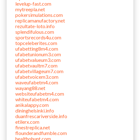
levelup-fast.com
mytreepla.net
pokersimulations.com
replicamanufactory.net
rezultate-loto.info
splendifulous.com
sportsrecords4u.com
topceleberites.com
ufabetting8m4.com
ufabetunionum3.com
ufabetvalueum3.com
ufabetvaultm7.com
ufabetvillageum7.com
ufabetvoicem3.com
waveufabetm4.com
wayang88.net
websiteufabetm4.com
whiteufabetm4.com
anikalappy.com
dininghelsinki.info
duanfrescariverside.info
etilerx.com
finestreplica.net
flounderandfumble.com
healthohunt.com