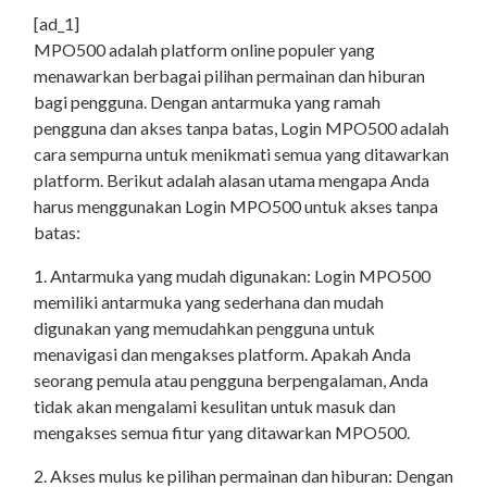
[ad_1]
MPO500 adalah platform online populer yang
menawarkan berbagai pilihan permainan dan hiburan
bagi pengguna. Dengan antarmuka yang ramah
pengguna dan akses tanpa batas, Login MPO500 adalah
cara sempurna untuk menikmati semua yang ditawarkan
platform. Berikut adalah alasan utama mengapa Anda
harus menggunakan Login MPO500 untuk akses tanpa
batas:
1. Antarmuka yang mudah digunakan: Login MPO500
memiliki antarmuka yang sederhana dan mudah
digunakan yang memudahkan pengguna untuk
menavigasi dan mengakses platform. Apakah Anda
seorang pemula atau pengguna berpengalaman, Anda
tidak akan mengalami kesulitan untuk masuk dan
mengakses semua fitur yang ditawarkan MPO500.
2. Akses mulus ke pilihan permainan dan hiburan: Dengan