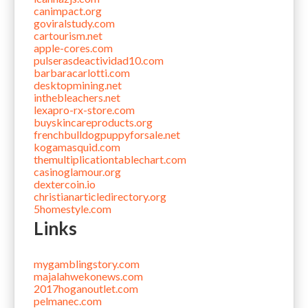
canimpact.org
goviralstudy.com
cartourism.net
apple-cores.com
pulserasdeactividad10.com
barbaracarlotti.com
desktopmining.net
inthebleachers.net
lexapro-rx-store.com
buyskincareproducts.org
frenchbulldogpuppyforsale.net
kogamasquid.com
themultiplicationtablechart.com
casinoglamour.org
dextercoin.io
christianarticledirectory.org
5homestyle.com
Links
mygamblingstory.com
majalahwekonews.com
2017hoganoutlet.com
pelmanec.com