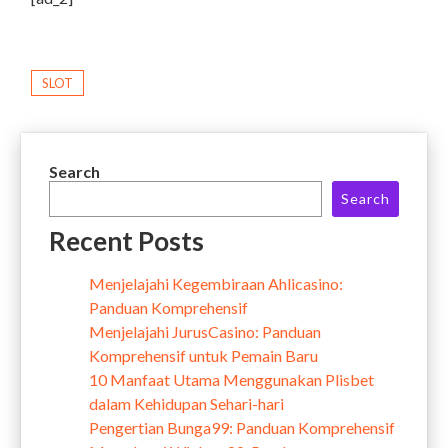
SLOT
Search
Search
Recent Posts
Menjelajahi Kegembiraan Ahlicasino:
Panduan Komprehensif
Menjelajahi JurusCasino: Panduan
Komprehensif untuk Pemain Baru
10 Manfaat Utama Menggunakan Plisbet
dalam Kehidupan Sehari-hari
Pengertian Bunga99: Panduan Komprehensif