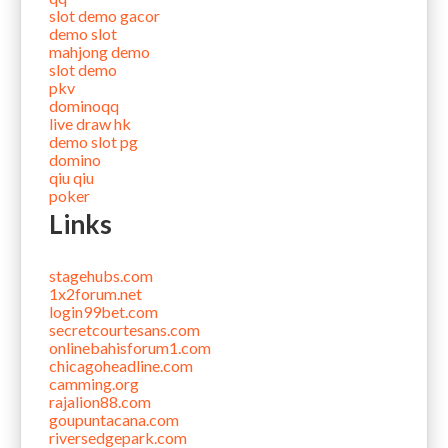
slot demo gacor
demo slot
mahjong demo
slot demo
pkv
dominoqq
live draw hk
demo slot pg
domino
qiu qiu
poker
Links
stagehubs.com
1x2forum.net
login99bet.com
secretcourtesans.com
onlinebahisforum1.com
chicagoheadline.com
camming.org
rajalion88.com
goupuntacana.com
riversedgepark.com