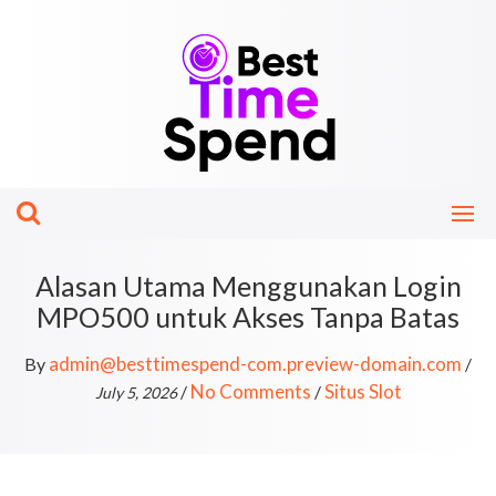
Skip
to
content
Alasan Utama Menggunakan Login
MPO500 untuk Akses Tanpa Batas
admin@besttimespend-com.preview-domain.com
By
/
No Comments
Situs Slot
/
/
July 5, 2026