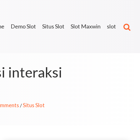
me
Demo Slot
Situs Slot
Slot Maxwin
slot
 interaksi
omments
Situs Slot
/