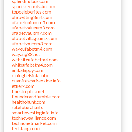
splendifulous.com
sportsrecords4u.com
topceleberites.com
ufabetting8m4.com
ufabetunionum3.com
ufabetvalueum3.com
ufabetvaultm7.com
ufabetvillageum7.com
ufabetvoicem3.com
waveufabetm4.com
wayang88.net
websiteufabetm4.com
whiteufabetm4.com
anikalappy.com
dininghelsinki.info
duanfrescariverside.info
etilerx.com
finestreplica.net
flounderandfumble.com
healthohunt.com
retefuturah.info
smartinvestinginfo.info
technewsalliance.com
technonetmarket.com
tedstanger.net