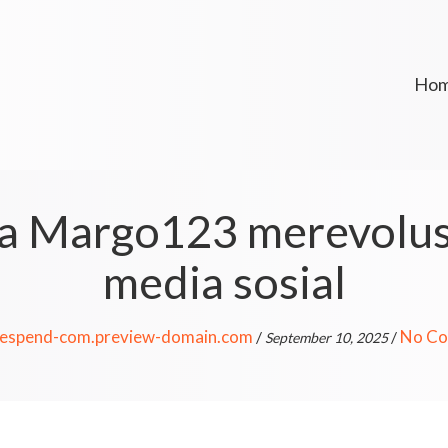
Ho
 Margo123 merevolusi
media sosial
espend-com.preview-domain.com
No C
/
/
September 10, 2025