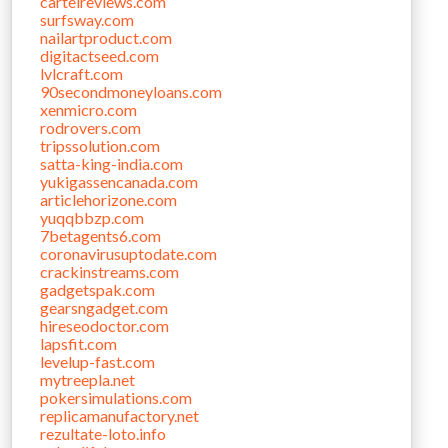
cartelreviews.com
surfsway.com
nailartproduct.com
digitactseed.com
lvlcraft.com
90secondmoneyloans.com
xenmicro.com
rodrovers.com
tripssolution.com
satta-king-india.com
yukigassencanada.com
articlehorizone.com
yuqqbbzp.com
7betagents6.com
coronavirusuptodate.com
crackinstreams.com
gadgetspak.com
gearsngadget.com
hireseodoctor.com
lapsfit.com
levelup-fast.com
mytreepla.net
pokersimulations.com
replicamanufactory.net
rezultate-loto.info