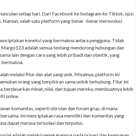
munculan setiap hari. Dari Facebook ke Instagram ke Tiktok, opsi
s. Namun, salah satu platform yang benar -benar merevolusi
menciptakan koneksi yang bermakna antara pengguna. Tidak
ut, Margo123 adalah semua tentang mendorong hubungan dan
sama lain dengan cara yang lebih pribadi dan otentik, yang
h bermakna.
ah melalui fitur dan alat yang unik. Misalnya, platform ini
ukan orang yang berpikiran sama untuk terhubung. Fitur ini
erdasarkan minat, nilai, dan tujuan mereka, membuatnya lebih
l online.
nan komunitas, seperti obrolan dan forum grup, di mana
ersama. Ini menciptakan rasa memiliki dan komunitas yang
una dapat merasa terisolasi dan terputus.
sosial adalah melalui penekanannya pada privasi dan keamanan.