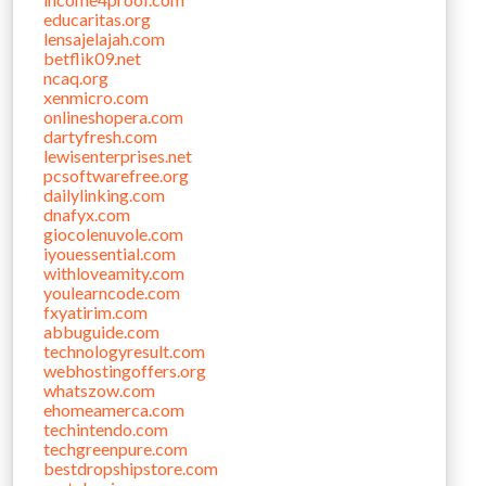
educaritas.org
lensajelajah.com
betflik09.net
ncaq.org
xenmicro.com
onlineshopera.com
dartyfresh.com
lewisenterprises.net
pcsoftwarefree.org
dailylinking.com
dnafyx.com
giocolenuvole.com
iyouessential.com
withloveamity.com
youlearncode.com
fxyatirim.com
abbuguide.com
technologyresult.com
webhostingoffers.org
whatszow.com
ehomeamerca.com
techintendo.com
techgreenpure.com
bestdropshipstore.com