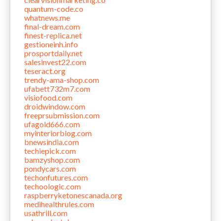
quantum-code.co
whatnews.me
final-dream.com
finest-replica.net
gestioneinh.info
prosportdaily.net
salesinvest22.com
teseract.org
trendy-ama-shop.com
ufabett732m7.com
visiofood.com
droidwindow.com
freeprsubmission.com
ufagold666.com
myinteriorblog.com
bnewsindia.com
techiepick.com
bamzyshop.com
pondycars.com
techonfutures.com
techoologic.com
raspberryketonescanada.org
medihealthrules.com
usathrill.com