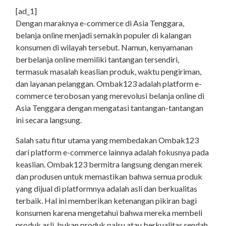
[ad_1]
Dengan maraknya e-commerce di Asia Tenggara,
belanja online menjadi semakin populer di kalangan
konsumen di wilayah tersebut. Namun, kenyamanan
berbelanja online memiliki tantangan tersendiri,
termasuk masalah keaslian produk, waktu pengiriman,
dan layanan pelanggan. Ombak123 adalah platform e-
commerce terobosan yang merevolusi belanja online di
Asia Tenggara dengan mengatasi tantangan-tantangan
ini secara langsung.
Salah satu fitur utama yang membedakan Ombak123
dari platform e-commerce lainnya adalah fokusnya pada
keaslian. Ombak123 bermitra langsung dengan merek
dan produsen untuk memastikan bahwa semua produk
yang dijual di platformnya adalah asli dan berkualitas
terbaik. Hal ini memberikan ketenangan pikiran bagi
konsumen karena mengetahui bahwa mereka membeli
produk asli, bukan produk palsu atau berkualitas rendah.