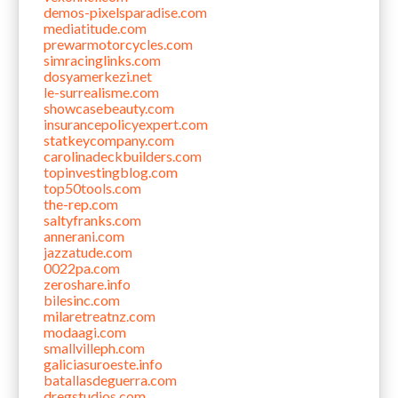
demos-pixelsparadise.com
mediatitude.com
prewarmotorcycles.com
simracinglinks.com
dosyamerkezi.net
le-surrealisme.com
showcasebeauty.com
insurancepolicyexpert.com
statkeycompany.com
carolinadeckbuilders.com
topinvestingblog.com
top50tools.com
the-rep.com
saltyfranks.com
annerani.com
jazzatude.com
0022pa.com
zeroshare.info
bilesinc.com
milaretreatnz.com
modaagi.com
smallvilleph.com
galiciasuroeste.info
batallasdeguerra.com
dregstudios.com