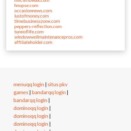
hnopse.com
occasionnews.com
lustofmoney.com
timebusinesszone.com
peppers-reflection.com
tuneoflife.com
windowwellmaintenancepros.com
affiliateholder.com
menuqq login
situs pkv
|
games
bandarqq login
|
|
bandarqq login
|
dominoqq login
|
dominoqq login
|
dominoqq login
|