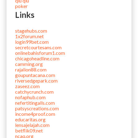
qiu qiu
poker
Links
stagehubs.com
1x2forum.net
login99bet.com
secretcourtesans.com
onlinebahisforum1.com
chicagoheadline.com
camming.org
rajalion88.com
goupuntacana.com
riversedgepark.com
zaseez.com
catchycrunch.com
nofaphub.com
nefertitingalls.com
patsyscreations.com
income4proof.com
educaritas.org
lensajelajah.com
betflik09.net
ncaq.org