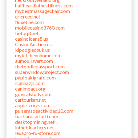
halfheardinthestillness.com
mybestmassagechair.com
ericreed.net
fluxetine.com
mobilecasino8760.com
betqq3.net
casinoloans5.us
CasinoAuction.us
kipooglecouk.us
mykitchennhome.com
aumoulinvert.com
thefoodiepassport.com
superwindowproject.com
papibakigrafo.com
icanhazjs.com
canimpact.org
goviralstudy.com
cartourism.net
apple-cores.com
pulserasdeactividad10.com
barbaracarlotti.com
desktopmining.net
inthebleachers.net
lexapro-rx-store.com