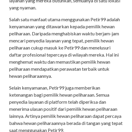
layanan yang mereka butuhkan, semuanya di satu lokasi
yang nyaman.
Salah satu manfaat utama menggunakan Petir99 adalah
kenyamanan yang ditawarkan kepada pemilik hewan
peliharaan. Daripada menghabiskan waktu berjam-jam
mencari penyedia layanan yang tepat, pemilik hewan
peliharaan cukup masuk ke Petir99 dan menelusuri
daftar profesional tepercaya di wilayah mereka. Hal ini
menghemat waktu dan memastikan pemilik hewan
peliharaan mendapatkan perawatan terbaik untuk
hewan peliharaannya.
Selain kenyamanan, Petir99 juga memberikan
ketenangan bagi pemilik hewan peliharaan. Semua
penyedia layanan di platform telah diperiksa dan
menerima ulasan positif dari pemilik hewan peliharaan
lainnya. Artinya pemilik hewan peliharaan dapat percaya
bahwa hewan peliharaannya berada di tangan yang tepat
saat menggunakan Petir99.