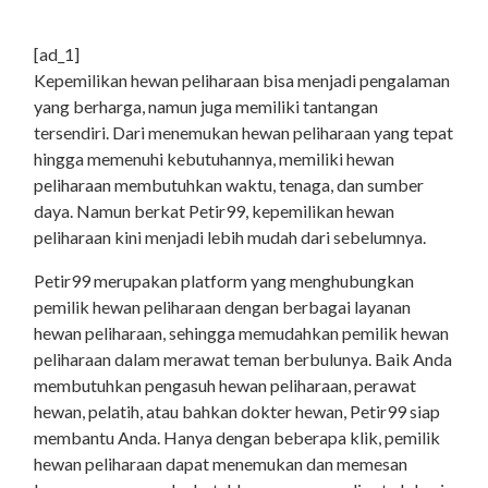
[ad_1]
Kepemilikan hewan peliharaan bisa menjadi pengalaman
yang berharga, namun juga memiliki tantangan
tersendiri. Dari menemukan hewan peliharaan yang tepat
hingga memenuhi kebutuhannya, memiliki hewan
peliharaan membutuhkan waktu, tenaga, dan sumber
daya. Namun berkat Petir99, kepemilikan hewan
peliharaan kini menjadi lebih mudah dari sebelumnya.
Petir99 merupakan platform yang menghubungkan
pemilik hewan peliharaan dengan berbagai layanan
hewan peliharaan, sehingga memudahkan pemilik hewan
peliharaan dalam merawat teman berbulunya. Baik Anda
membutuhkan pengasuh hewan peliharaan, perawat
hewan, pelatih, atau bahkan dokter hewan, Petir99 siap
membantu Anda. Hanya dengan beberapa klik, pemilik
hewan peliharaan dapat menemukan dan memesan