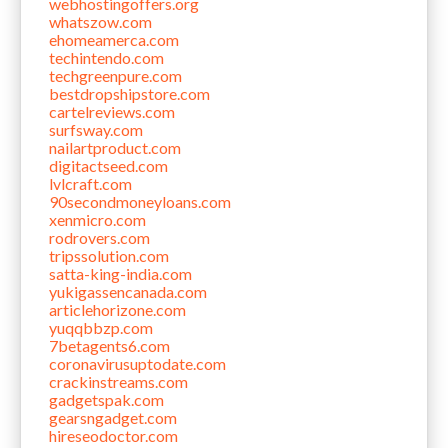
webhostingoffers.org
whatszow.com
ehomeamerca.com
techintendo.com
techgreenpure.com
bestdropshipstore.com
cartelreviews.com
surfsway.com
nailartproduct.com
digitactseed.com
lvlcraft.com
90secondmoneyloans.com
xenmicro.com
rodrovers.com
tripssolution.com
satta-king-india.com
yukigassencanada.com
articlehorizone.com
yuqqbbzp.com
7betagents6.com
coronavirusuptodate.com
crackinstreams.com
gadgetspak.com
gearsngadget.com
hireseodoctor.com