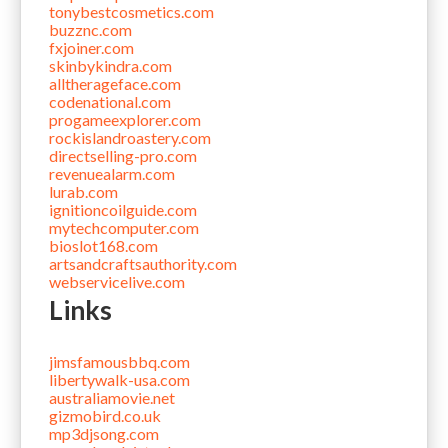
tonybestcosmetics.com
buzznc.com
fxjoiner.com
skinbykindra.com
alltherageface.com
codenational.com
progameexplorer.com
rockislandroastery.com
directselling-pro.com
revenuealarm.com
lurab.com
ignitioncoilguide.com
mytechcomputer.com
bioslot168.com
artsandcraftsauthority.com
webservicelive.com
Links
jimsfamousbbq.com
libertywalk-usa.com
australiamovie.net
gizmobird.co.uk
mp3djsong.com