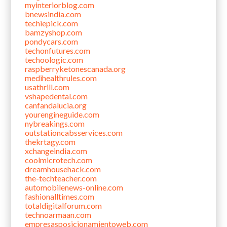
myinteriorblog.com
bnewsindia.com
techiepick.com
bamzyshop.com
pondycars.com
techonfutures.com
techoologic.com
raspberryketonescanada.org
medihealthrules.com
usathrill.com
vshapedental.com
canfandalucia.org
yourengineguide.com
nybreakings.com
outstationcabsservices.com
thekrtagy.com
xchangeindia.com
coolmicrotech.com
dreamhousehack.com
the-techteacher.com
automobilenews-online.com
fashionalltimes.com
totaldigitalforum.com
technoarmaan.com
empresasposicionamientoweb.com