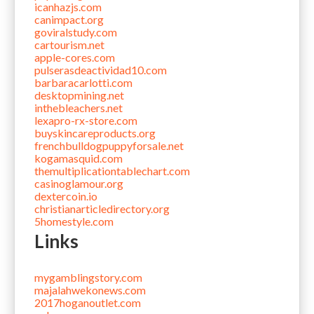
icanhazjs.com
canimpact.org
goviralstudy.com
cartourism.net
apple-cores.com
pulserasdeactividad10.com
barbaracarlotti.com
desktopmining.net
inthebleachers.net
lexapro-rx-store.com
buyskincareproducts.org
frenchbulldogpuppyforsale.net
kogamasquid.com
themultiplicationtablechart.com
casinoglamour.org
dextercoin.io
christianarticledirectory.org
5homestyle.com
Links
mygamblingstory.com
majalahwekonews.com
2017hoganoutlet.com