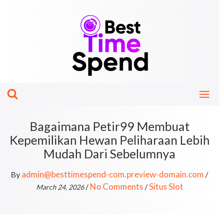
Skip
to
content
Bagaimana Petir99 Membuat
Kepemilikan Hewan Peliharaan Lebih
Mudah Dari Sebelumnya
admin@besttimespend-com.preview-domain.com
By
/
No Comments
Situs Slot
/
/
March 24, 2026