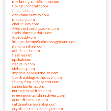
marketing-mobile-app.com
floralpunchcraft.com
fiasone.com
danktankbattery.com
mealudo.com
charlie-day.com
livedirectbettingpoker.com
foxbusinessupdate.com
lovedaddy.org
integrativemedicalmassageplano.com
mrrugwashing.com
acb-bankia.com
flash-es.net
upshak.com
backsilo.com
siviralqq.com
impressionresorthoian.com
bestfreakingclothesever.com
falling-film-evaporator.com
sumuslawfirm.com
nursingprowriters.com
greenmountainthreadwear.com
acutedispensary.com
sattamatkanewsblog.com
cryptocurrencytradingcn.com