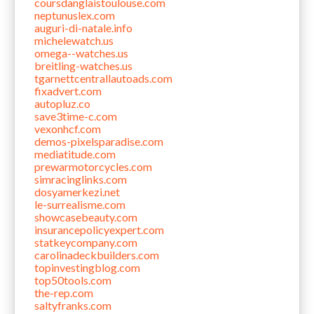
coursdanglaistoulouse.com
neptunuslex.com
auguri-di-natale.info
michelewatch.us
omega--watches.us
breitling-watches.us
tgarnettcentrallautoads.com
fixadvert.com
autopluz.co
save3time-c.com
vexonhcf.com
demos-pixelsparadise.com
mediatitude.com
prewarmotorcycles.com
simracinglinks.com
dosyamerkezi.net
le-surrealisme.com
showcasebeauty.com
insurancepolicyexpert.com
statkeycompany.com
carolinadeckbuilders.com
topinvestingblog.com
top50tools.com
the-rep.com
saltyfranks.com