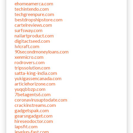
ehomeamerca.com
techintendo.com
techgreenpure.com
bestdropshipstore.com
cartelreviews.com
surfsway.com
nailartproduct.com
digitactseed.com
lvlcraft.com
90secondmoneyloans.com
xenmicro.com
rodrovers.com
tripssolution.com
satta-king-india.com
yukigassencanada.com
articlehorizone.com
yuqqbbzp.com
7betagents6.com
coronavirusuptodate.com
crackinstreams.com
gadgetspak.com
gearsngadget.com
hireseodoctor.com
lapsfit.com
levelup-fast.com