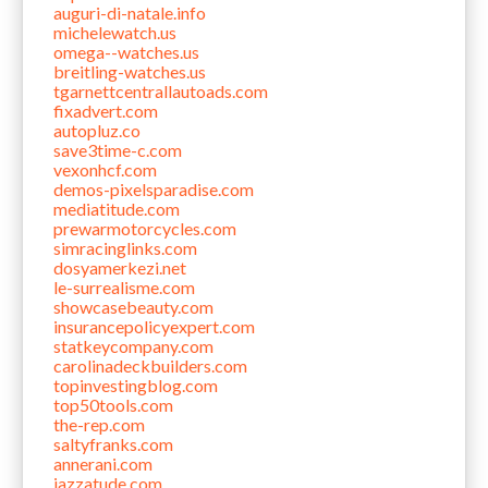
auguri-di-natale.info
michelewatch.us
omega--watches.us
breitling-watches.us
tgarnettcentrallautoads.com
fixadvert.com
autopluz.co
save3time-c.com
vexonhcf.com
demos-pixelsparadise.com
mediatitude.com
prewarmotorcycles.com
simracinglinks.com
dosyamerkezi.net
le-surrealisme.com
showcasebeauty.com
insurancepolicyexpert.com
statkeycompany.com
carolinadeckbuilders.com
topinvestingblog.com
top50tools.com
the-rep.com
saltyfranks.com
annerani.com
jazzatude.com