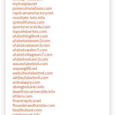
mytreepla.net
pokersimulations.com
replicamanufactory.net
rezultate-loto.info
splendifulous.com
sportsrecords4u.com
topceleberites.com
ufabetting8m4.com
ufabetunionum3.com
ufabetvalueum3.com
ufabetvaultm7.com
ufabetvillageum7.com
ufabetvoicem3.com
waveufabetm4.com
wayang88.net
websiteufabetm4.com
whiteufabetm4.com
anikalappy.com
dininghelsinki.info
duanfrescariverside.info
etilerx.com
finestreplica.net
flounderandfumble.com
healthohunt.com
retefuturah.info