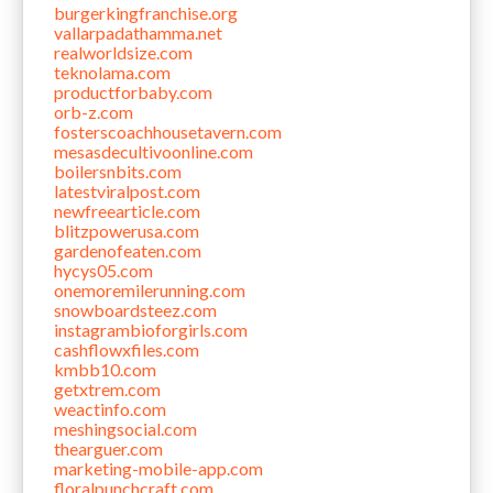
burgerkingfranchise.org
vallarpadathamma.net
realworldsize.com
teknolama.com
productforbaby.com
orb-z.com
fosterscoachhousetavern.com
mesasdecultivoonline.com
boilersnbits.com
latestviralpost.com
newfreearticle.com
blitzpowerusa.com
gardenofeaten.com
hycys05.com
onemoremilerunning.com
snowboardsteez.com
instagrambioforgirls.com
cashflowxfiles.com
kmbb10.com
getxtrem.com
weactinfo.com
meshingsocial.com
thearguer.com
marketing-mobile-app.com
floralpunchcraft.com