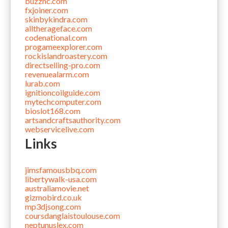
buzznc.com
fxjoiner.com
skinbykindra.com
alltherageface.com
codenational.com
progameexplorer.com
rockislandroastery.com
directselling-pro.com
revenuealarm.com
lurab.com
ignitioncoilguide.com
mytechcomputer.com
bioslot168.com
artsandcraftsauthority.com
webservicelive.com
Links
jimsfamousbbq.com
libertywalk-usa.com
australiamovie.net
gizmobird.co.uk
mp3djsong.com
coursdanglaistoulouse.com
neptunuslex.com