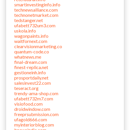
smartinvestinginfo.info
technewsalliance.com
technonetmarket.com
tedstanger.net
ufabett732um3.com
uskola.info
wagonpaints.info
waitfornext.com
clearvisionmarketing.co
quantum-code.co
whatnews.me
final-dream.com
finest-replica.net
gestioneinh.info
prosportdaily.net
salesinvest22.com
teseract.org
trendy-ama-shop.com
ufabett732m7.com
visiofood.com
droidwindow.com
freeprsubmission.com
ufagold666.com
myinteriorblog.com
bnewsindia.com