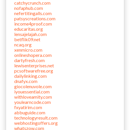
catchycrunch.com
nofaphub.com
nefertitingalls.com
patsyscreations.com
income4proof.com
educaritas.org
lensajelajah.com
betflik09.net
ncaq.org
xenmicro.com
onlineshopera.com
dartyfresh.com
lewisenterprises.net
pcsoftwarefree.org
dailylinking.com
dnafyx.com
giocolenuvole.com
iyouessential.com
withloveamity.com
youlearncode.com
fxyatirim.com
abbuguide.com
technologyresult.com
webhostingoffers.org
whatszow.com