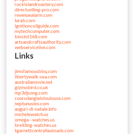
rockislandroastery.com
directselling-pro.com
revenuealarm.com
lurab.com
ignitioncoilguide.com
mytechcomputer.com
bioslot168.com
artsandcraftsauthority.com
webservicelive.com
Links
jimsfamousbbq.com
libertywalk-usa.com
australiamovie.net
gizmobird.co.uk
mp3djsong.com
coursdanglaistoulouse.com
neptunuslex.com
auguri-di-natale.info
michelewatch.us
omega--watches.us
breitling-watches.us
tgarnettcentrallautoads.com