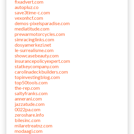
fixadvert.com
autopluz.co
save3time-c.com
vexonhcf.com
demos-pixelsparadise.com
mediatitude.com
prewarmotorcycles.com
simracinglinks.com
dosyamerkezi.net
le-surrealisme.com
showcasebeauty.com
insurancepolicyexpert.com
statkeycompany.com
carolinadeckbuilders.com
topinvestingblog.com
top50tools.com
the-rep.com
saltyfranks.com
annerani.com
jazzatude.com
0022pa.com
zeroshare.info
bilesinc.com
milaretreatnz.com
modaagi.com