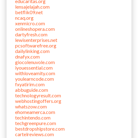
educaritas.org
lensajelajah.com
betflik09.net
ncaq.org
xenmicro.com
onlineshopera.com
dartyfresh.com
lewisenterprises.net
pcsoftwarefree.org
dailylinking.com
dnafyx.com
giocolenuvole.com
iyouessential.com
withloveamity.com
youlearncode.com
fxyatirim.com
abbuguide.com
technologyresult.com
webhostingoffers.org
whatszow.com
ehomeamerca.com
techintendo.com
techgreenpure.com
bestdropshipstore.com
cartelreviews.com