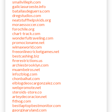
smallvilleph.com
galiciasuroeste.info
batallasdeguerra.com
dregstudios.com
neatstuffhelpskids.org
moraessoccer.com
forochile.org
chart-track.com
wonderfultraveling.com
promocioname.net
wimaxworld.com
freeonlinecricketgames.net
bestcashing.biz
firerestrictions.us
archiesbrooklyn.com
muambeiros.net
infozblog.com
chonbaihat.com
elblogdeoscargonzalez.com
webpromote.net
steroids-store.co
arteydecoracion.net
fithog.com
bestlaptopbestmonitor.com
georginaryland.com