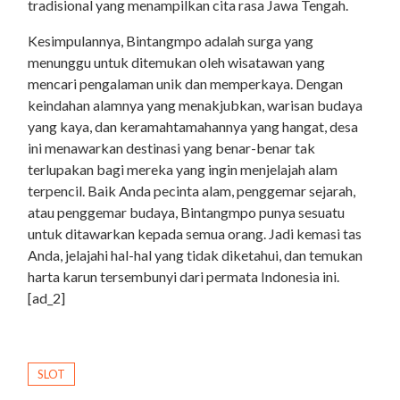
tradisional yang menampilkan cita rasa Jawa Tengah.
Kesimpulannya, Bintangmpo adalah surga yang
menunggu untuk ditemukan oleh wisatawan yang
mencari pengalaman unik dan memperkaya. Dengan
keindahan alamnya yang menakjubkan, warisan budaya
yang kaya, dan keramahtamahannya yang hangat, desa
ini menawarkan destinasi yang benar-benar tak
terlupakan bagi mereka yang ingin menjelajah alam
terpencil. Baik Anda pecinta alam, penggemar sejarah,
atau penggemar budaya, Bintangmpo punya sesuatu
untuk ditawarkan kepada semua orang. Jadi kemasi tas
Anda, jelajahi hal-hal yang tidak diketahui, dan temukan
harta karun tersembunyi dari permata Indonesia ini.
[ad_2]
SLOT