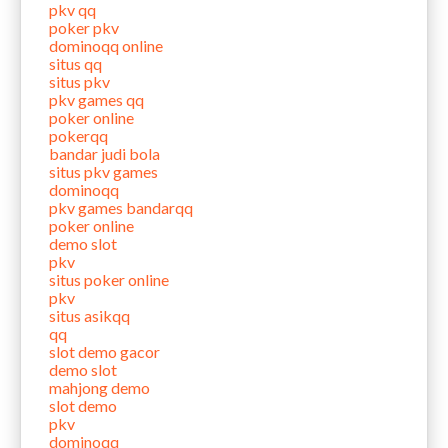
pkv qq
poker pkv
dominoqq online
situs qq
situs pkv
pkv games qq
poker online
pokerqq
bandar judi bola
situs pkv games
dominoqq
pkv games bandarqq
poker online
demo slot
pkv
situs poker online
pkv
situs asikqq
qq
slot demo gacor
demo slot
mahjong demo
slot demo
pkv
dominoqq