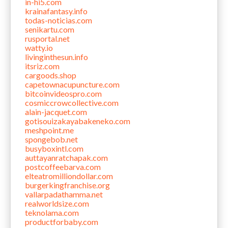
in-hi5.com
krainafantasy.info
todas-noticias.com
senikartu.com
rusportal.net
watty.io
livinginthesun.info
itsriz.com
cargoods.shop
capetownacupuncture.com
bitcoinvideospro.com
cosmiccrowcollective.com
alain-jacquet.com
gotisouizakayabakeneko.com
meshpoint.me
spongebob.net
busyboxintl.com
auttayanratchapak.com
postcoffeebarva.com
elteatromilliondollar.com
burgerkingfranchise.org
vallarpadathamma.net
realworldsize.com
teknolama.com
productforbaby.com