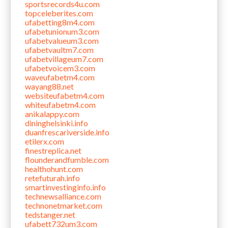
sportsrecords4u.com
topceleberites.com
ufabetting8m4.com
ufabetunionum3.com
ufabetvalueum3.com
ufabetvaultm7.com
ufabetvillageum7.com
ufabetvoicem3.com
waveufabetm4.com
wayang88.net
websiteufabetm4.com
whiteufabetm4.com
anikalappy.com
dininghelsinki.info
duanfrescariverside.info
etilerx.com
finestreplica.net
flounderandfumble.com
healthohunt.com
retefuturah.info
smartinvestinginfo.info
technewsalliance.com
technonetmarket.com
tedstanger.net
ufabett732um3.com