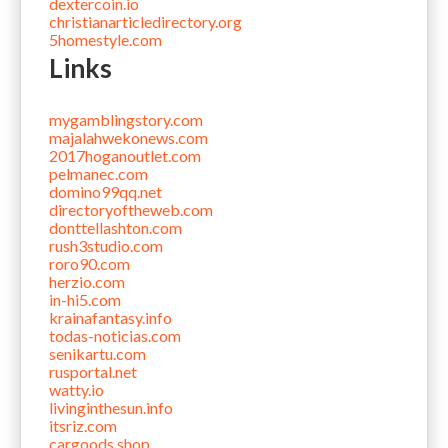
dextercoin.io
christianarticledirectory.org
5homestyle.com
Links
mygamblingstory.com
majalahwekonews.com
2017hoganoutlet.com
pelmanec.com
domino99qq.net
directoryoftheweb.com
donttellashton.com
rush3studio.com
roro90.com
herzio.com
in-hi5.com
krainafantasy.info
todas-noticias.com
senikartu.com
rusportal.net
watty.io
livinginthesun.info
itsriz.com
cargoods.shop