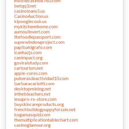
mobilecasino8760.com
betqq3.net
casinoloans5.us
CasinoAuction.us
kipooglecouk.us
mykitchennhome.com
aumoulinvert.com
thefoodiepassport.com
superwindowproject.com
papibakigrafo.com
icanhazjs.com
canimpact.org
goviralstudy.com
cartourism.net
apple-cores.com
pulserasdeactividad10.com
barbaracarlotti.com
desktopmining.net
inthebleachers.net
lexapro-rx-store.com
buyskincareproducts.org
frenchbulldogpuppyforsale.net
kogamasquid.com
themultiplicationtablechart.com
casinoglamour.org