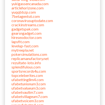
yukigassencanada.com
articlehorizone.com
yuqqbbzp.com
7betagents6.com
coronavirusuptodate.com
crackinstreams.com
gadgetspak.com
gearsngadget.com
hireseodoctor.com
lapsfit.com
levelup-fast.com
mytreepla.net
pokersimulations.com
replicamanufactory.net
rezultate-loto.info
splendifulous.com
sportsrecords4u.com
topceleberites.com
ufabetting8m4.com
ufabetunionum3.com
ufabetvalueum3.com
ufabetvaultm7.com
ufabetvillageum7.com
ufabetvoicem3.com
waveufabetm4.com