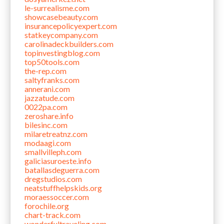
le-surrealisme.com
showcasebeauty.com
insurancepolicyexpert.com
statkeycompany.com
carolinadeckbuilders.com
topinvestingblog.com
top50tools.com
the-rep.com
saltyfranks.com
annerani.com
jazzatude.com
0022pa.com
zeroshare.info
bilesinc.com
milaretreatnz.com
modaagi.com
smallvilleph.com
galiciasuroeste.info
batallasdeguerra.com
dregstudios.com
neatstuffhelpskids.org
moraessoccer.com
forochile.org
chart-track.com
wonderfultraveling.com