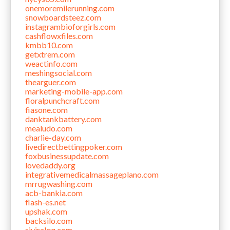
onemoremilerunning.com
snowboardsteez.com
instagrambioforgirls.com
cashflowxfiles.com
kmbb10.com
getxtrem.com
weactinfo.com
meshingsocial.com
thearguer.com
marketing-mobile-app.com
floralpunchcraft.com
fiasone.com
danktankbattery.com
mealudo.com
charlie-day.com
livedirectbettingpoker.com
foxbusinessupdate.com
lovedaddy.org
integrativemedicalmassageplano.com
mrrugwashing.com
acb-bankia.com
flash-es.net
upshak.com
backsilo.com
siviralqq.com