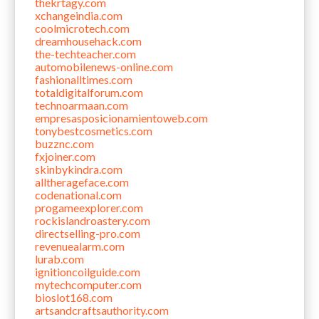
thekrtagy.com
xchangeindia.com
coolmicrotech.com
dreamhousehack.com
the-techteacher.com
automobilenews-online.com
fashionalltimes.com
totaldigitalforum.com
technoarmaan.com
empresasposicionamientoweb.com
tonybestcosmetics.com
buzznc.com
fxjoiner.com
skinbykindra.com
alltherageface.com
codenational.com
progameexplorer.com
rockislandroastery.com
directselling-pro.com
revenuealarm.com
lurab.com
ignitioncoilguide.com
mytechcomputer.com
bioslot168.com
artsandcraftsauthority.com