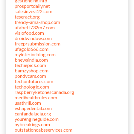
gestioneinh.info
prosportdaily.net
salesinvest22.com
teseract.org
trendy-ama-shop.com
ufabett732m7.com
visiofood.com
droidwindow.com
freeprsubmission.com
ufagold666.com
myinteriorblog.com
bnewsindia.com
techiepick.com
bamzyshop.com
pondycars.com
techonfutures.com
techoologic.com
raspberryketonescanada.org
medihealthrules.com
usathrill.com
vshapedental.com
canfandalucia.org
yourengineguide.com
nybreakings.com
outstationcabsservices.com