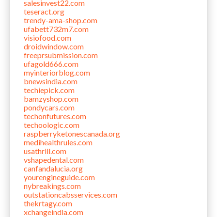
salesinvest22.com
teseract.org
trendy-ama-shop.com
ufabett732m7.com
visiofood.com
droidwindow.com
freeprsubmission.com
ufagold666.com
myinteriorblog.com
bnewsindia.com
techiepick.com
bamzyshop.com
pondycars.com
techonfutures.com
techoologic.com
raspberryketonescanada.org
medihealthrules.com
usathrill.com
vshapedental.com
canfandalucia.org
yourengineguide.com
nybreakings.com
outstationcabsservices.com
thekrtagy.com
xchangeindia.com