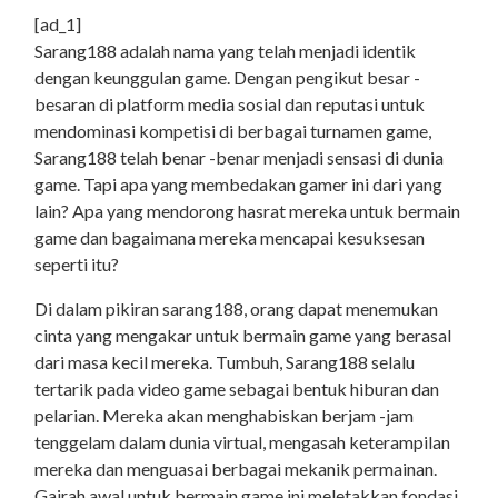
[ad_1]
Sarang188 adalah nama yang telah menjadi identik
dengan keunggulan game. Dengan pengikut besar -
besaran di platform media sosial dan reputasi untuk
mendominasi kompetisi di berbagai turnamen game,
Sarang188 telah benar -benar menjadi sensasi di dunia
game. Tapi apa yang membedakan gamer ini dari yang
lain? Apa yang mendorong hasrat mereka untuk bermain
game dan bagaimana mereka mencapai kesuksesan
seperti itu?
Di dalam pikiran sarang188, orang dapat menemukan
cinta yang mengakar untuk bermain game yang berasal
dari masa kecil mereka. Tumbuh, Sarang188 selalu
tertarik pada video game sebagai bentuk hiburan dan
pelarian. Mereka akan menghabiskan berjam -jam
tenggelam dalam dunia virtual, mengasah keterampilan
mereka dan menguasai berbagai mekanik permainan.
Gairah awal untuk bermain game ini meletakkan fondasi