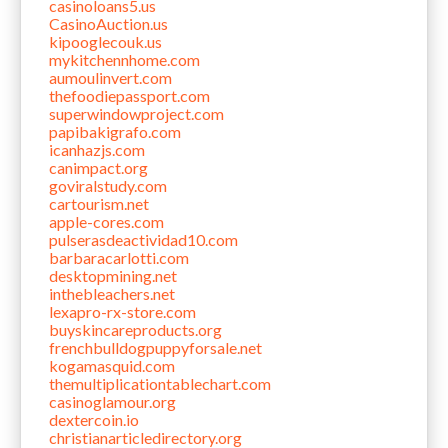
casinoloans5.us
CasinoAuction.us
kipooglecouk.us
mykitchennhome.com
aumoulinvert.com
thefoodiepassport.com
superwindowproject.com
papibakigrafo.com
icanhazjs.com
canimpact.org
goviralstudy.com
cartourism.net
apple-cores.com
pulserasdeactividad10.com
barbaracarlotti.com
desktopmining.net
inthebleachers.net
lexapro-rx-store.com
buyskincareproducts.org
frenchbulldogpuppyforsale.net
kogamasquid.com
themultiplicationtablechart.com
casinoglamour.org
dextercoin.io
christianarticledirectory.org