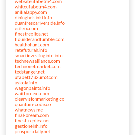
websiteufabetm4.com
whiteufabetm4.com
anikalappy.com
dininghelsinki.info
duanfrescariverside.info
etilerx.com
finestreplica.net
flounderandfumble.com
healthohunt.com
retefuturah.info
smartinvestinginfo.info
technewsalliance.com
technonetmarket.com
tedstanger.net
ufabett732um3.com
uskola.info
wagonpaints.info
waitfornext.com
clearvisionmarketing.co
quantum-code.co
whatnews.me
final-dream.com
finest-replica.net
gestioneinh.info
prosportdaily.net