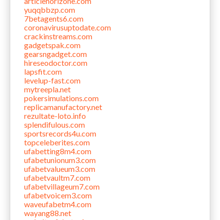
articlehorizone.com
yuqqbbzp.com
7betagents6.com
coronavirusuptodate.com
crackinstreams.com
gadgetspak.com
gearsngadget.com
hireseodoctor.com
lapsfit.com
levelup-fast.com
mytreepla.net
pokersimulations.com
replicamanufactory.net
rezultate-loto.info
splendifulous.com
sportsrecords4u.com
topceleberites.com
ufabetting8m4.com
ufabetunionum3.com
ufabetvalueum3.com
ufabetvaultm7.com
ufabetvillageum7.com
ufabetvoicem3.com
waveufabetm4.com
wayang88.net