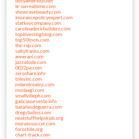
dosyamerkezi.net
le-surrealisme.com
showcasebeauty.com
insurancepolicyexpert.com
statkeycompany.com
carolinadeckbuilders.com
topinvestingblog.com
top50tools.com
the-rep.com
saltyfranks.com
annerani.com
jazzatude.com
0022pa.com
zeroshare.info
bilesinc.com
milaretreatnz.com
modaagi.com
smallvilleph.com
galiciasuroeste.info
batallasdeguerra.com
dregstudios.com
neatstuffhelpskids.org
moraessoccer.com
forochile.org
chart-track.com