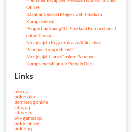
Online
Rasakan Sensasi Majestibet: Panduan
Komprehensif
Pengertian Saung4D: Panduan Komprehensif
untuk Pemula
Menjelajahi Kegembiraan Ahlicasino:
Panduan Komprehensif
Menjelajahi JurusCasino: Panduan
Komprehensif untuk Pemain Baru
Links
pkv qq
poker pkv
dominoqq online
situs qq
situs pkv
pkv games qq
poker online
pokerqq