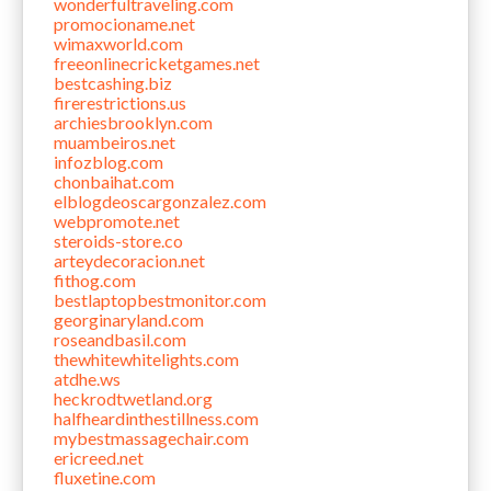
wonderfultraveling.com
promocioname.net
wimaxworld.com
freeonlinecricketgames.net
bestcashing.biz
firerestrictions.us
archiesbrooklyn.com
muambeiros.net
infozblog.com
chonbaihat.com
elblogdeoscargonzalez.com
webpromote.net
steroids-store.co
arteydecoracion.net
fithog.com
bestlaptopbestmonitor.com
georginaryland.com
roseandbasil.com
thewhitewhitelights.com
atdhe.ws
heckrodtwetland.org
halfheardinthestillness.com
mybestmassagechair.com
ericreed.net
fluxetine.com