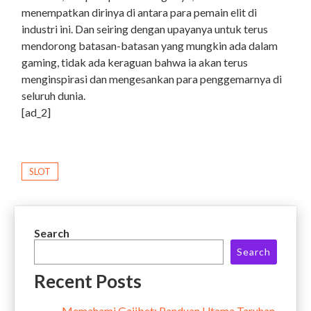
menempatkan dirinya di antara para pemain elit di
industri ini. Dan seiring dengan upayanya untuk terus
mendorong batasan-batasan yang mungkin ada dalam
gaming, tidak ada keraguan bahwa ia akan terus
menginspirasi dan mengesankan para penggemarnya di
seluruh dunia.
[ad_2]
SLOT
Search
Search
Recent Posts
Memahami Gajibet: Panduan Utama Taruhan