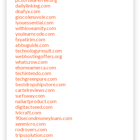
dailylinking.com
dnafyx.com
giocolenuvole.com
iyouessential.com
withloveamity.com
youlearncode.com
fxyatirim.com
abbuguide.com
technologyresult.com
webhostingoffers.org
whatszow.com
ehomeamerca.com
techintendo.com
techgreenpure.com
bestdropshipstore.com
cartelreviews.com
surfsway.com
nailartproduct.com
digitactseed.com
lvlcraft.com
90secondmoneyloans.com
xenmicro.com
rodrovers.com
tripssolution.com