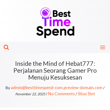
Skip
to
content
Inside the Mind of Hebat777:
Perjalanan Seorang Gamer Pro
Menuju Kesuksesan
admin@besttimespend-com.preview-domain.com
By
/
No Comments
Situs Slot
/
/
November 22, 2025