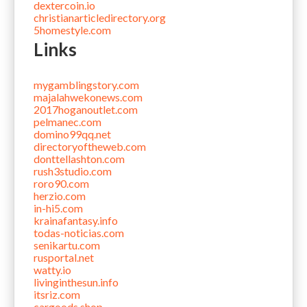
dextercoin.io
christianarticledirectory.org
5homestyle.com
Links
mygamblingstory.com
majalahwekonews.com
2017hoganoutlet.com
pelmanec.com
domino99qq.net
directoryoftheweb.com
donttellashton.com
rush3studio.com
roro90.com
herzio.com
in-hi5.com
krainafantasy.info
todas-noticias.com
senikartu.com
rusportal.net
watty.io
livinginthesun.info
itsriz.com
cargoods.shop