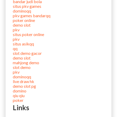
bandar judi bola
situs pkv games
dominoqq
pkv games bandarqq
poker online
demo slot
pkv
situs poker online
pkv
situs asikqq
qq
slot demo gacor
demo slot
mahjong demo
slot demo
pkv
dominoqq
live draw hk
demo slot pg
domino
qiu qiu
poker
Links