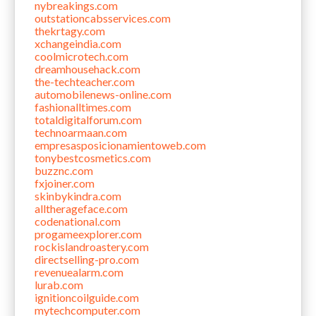
nybreakings.com
outstationcabsservices.com
thekrtagy.com
xchangeindia.com
coolmicrotech.com
dreamhousehack.com
the-techteacher.com
automobilenews-online.com
fashionalltimes.com
totaldigitalforum.com
technoarmaan.com
empresasposicionamientoweb.com
tonybestcosmetics.com
buzznc.com
fxjoiner.com
skinbykindra.com
alltherageface.com
codenational.com
progameexplorer.com
rockislandroastery.com
directselling-pro.com
revenuealarm.com
lurab.com
ignitioncoilguide.com
mytechcomputer.com