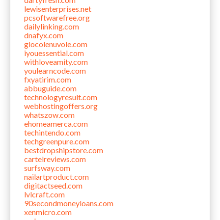
lewisenterprises.net
pcsoftwarefree.org
dailylinking.com
dnafyx.com
giocolenuvole.com
iyouessential.com
withloveamity.com
youlearncode.com
fxyatirim.com
abbuguide.com
technologyresult.com
webhostingoffers.org
whatszow.com
ehomeamerca.com
techintendo.com
techgreenpure.com
bestdropshipstore.com
cartelreviews.com
surfsway.com
nailartproduct.com
digitactseed.com
lvlcraft.com
90secondmoneyloans.com
xenmicro.com