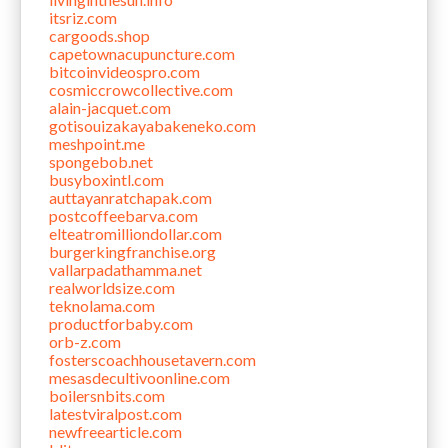
itsriz.com
cargoods.shop
capetownacupuncture.com
bitcoinvideospro.com
cosmiccrowcollective.com
alain-jacquet.com
gotisouizakayabakeneko.com
meshpoint.me
spongebob.net
busyboxintl.com
auttayanratchapak.com
postcoffeebarva.com
elteatromilliondollar.com
burgerkingfranchise.org
vallarpadathamma.net
realworldsize.com
teknolama.com
productforbaby.com
orb-z.com
fosterscoachhousetavern.com
mesasdecultivoonline.com
boilersnbits.com
latestviralpost.com
newfreearticle.com