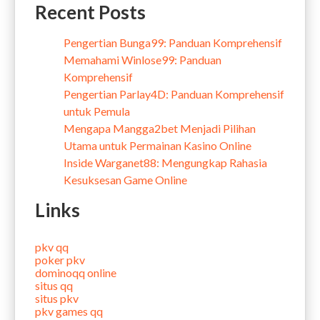
Recent Posts
Pengertian Bunga99: Panduan Komprehensif
Memahami Winlose99: Panduan
Komprehensif
Pengertian Parlay4D: Panduan Komprehensif
untuk Pemula
Mengapa Mangga2bet Menjadi Pilihan
Utama untuk Permainan Kasino Online
Inside Warganet88: Mengungkap Rahasia
Kesuksesan Game Online
Links
pkv qq
poker pkv
dominoqq online
situs qq
situs pkv
pkv games qq