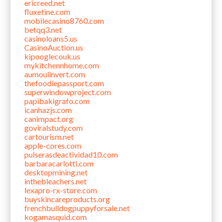
ericreed.net
fluxetine.com
mobilecasino8760.com
betqq3.net
casinoloans5.us
CasinoAuction.us
kipooglecouk.us
mykitchennhome.com
aumoulinvert.com
thefoodiepassport.com
superwindowproject.com
papibakigrafo.com
icanhazjs.com
canimpact.org
goviralstudy.com
cartourism.net
apple-cores.com
pulserasdeactividad10.com
barbaracarlotti.com
desktopmining.net
inthebleachers.net
lexapro-rx-store.com
buyskincareproducts.org
frenchbulldogpuppyforsale.net
kogamasquid.com