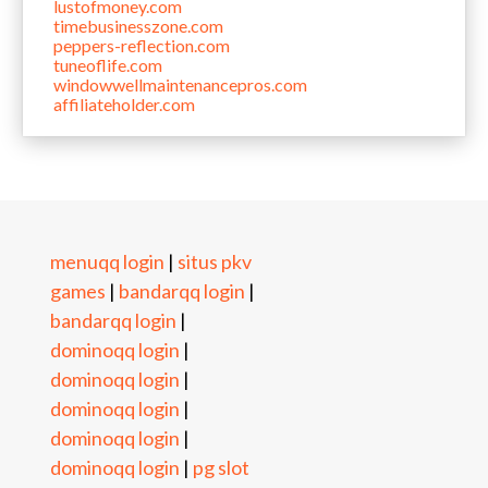
lustofmoney.com
timebusinesszone.com
peppers-reflection.com
tuneoflife.com
windowwellmaintenancepros.com
affiliateholder.com
menuqq login
situs pkv
|
games
bandarqq login
|
|
bandarqq login
|
dominoqq login
|
dominoqq login
|
dominoqq login
|
dominoqq login
|
dominoqq login
pg slot
|