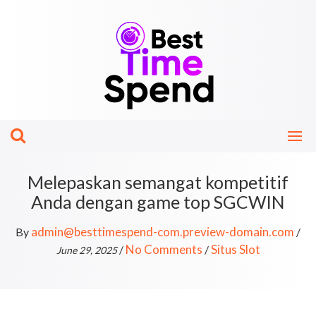
Skip
to
content
Melepaskan semangat kompetitif
Anda dengan game top SGCWIN
admin@besttimespend-com.preview-domain.com
By
/
No Comments
Situs Slot
/
/
June 29, 2025