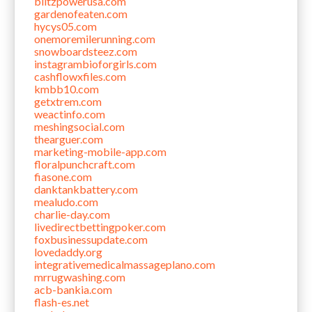
blitzpowerusa.com
gardenofeaten.com
hycys05.com
onemoremilerunning.com
snowboardsteez.com
instagrambioforgirls.com
cashflowxfiles.com
kmbb10.com
getxtrem.com
weactinfo.com
meshingsocial.com
thearguer.com
marketing-mobile-app.com
floralpunchcraft.com
fiasone.com
danktankbattery.com
mealudo.com
charlie-day.com
livedirectbettingpoker.com
foxbusinessupdate.com
lovedaddy.org
integrativemedicalmassageplano.com
mrrugwashing.com
acb-bankia.com
flash-es.net