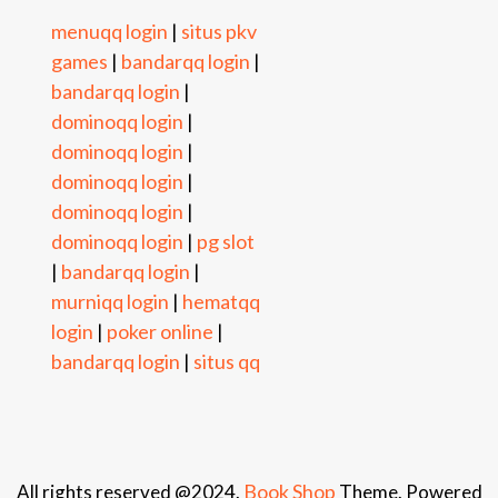
menuqq login
situs pkv
|
games
bandarqq login
|
|
bandarqq login
|
dominoqq login
|
dominoqq login
|
dominoqq login
|
dominoqq login
|
dominoqq login
pg slot
|
bandarqq login
|
|
murniqq login
hematqq
|
login
poker online
|
|
bandarqq login
situs qq
|
Book Shop
All rights reserved @2024.
Theme. Powered