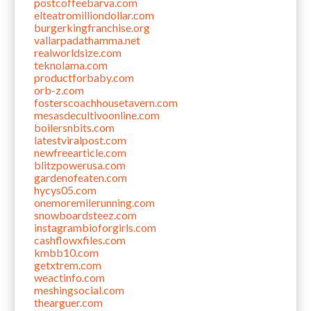
postcoffeebarva.com
elteatromilliondollar.com
burgerkingfranchise.org
vallarpadathamma.net
realworldsize.com
teknolama.com
productforbaby.com
orb-z.com
fosterscoachhousetavern.com
mesasdecultivoonline.com
boilersnbits.com
latestviralpost.com
newfreearticle.com
blitzpowerusa.com
gardenofeaten.com
hycys05.com
onemoremilerunning.com
snowboardsteez.com
instagrambioforgirls.com
cashflowxfiles.com
kmbb10.com
getxtrem.com
weactinfo.com
meshingsocial.com
thearguer.com