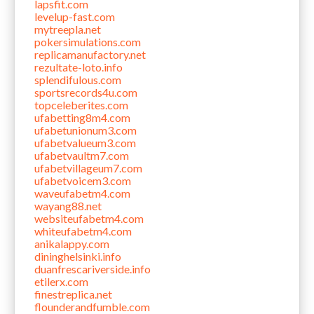
lapsfit.com
levelup-fast.com
mytreepla.net
pokersimulations.com
replicamanufactory.net
rezultate-loto.info
splendifulous.com
sportsrecords4u.com
topceleberites.com
ufabetting8m4.com
ufabetunionum3.com
ufabetvalueum3.com
ufabetvaultm7.com
ufabetvillageum7.com
ufabetvoicem3.com
waveufabetm4.com
wayang88.net
websiteufabetm4.com
whiteufabetm4.com
anikalappy.com
dininghelsinki.info
duanfrescariverside.info
etilerx.com
finestreplica.net
flounderandfumble.com