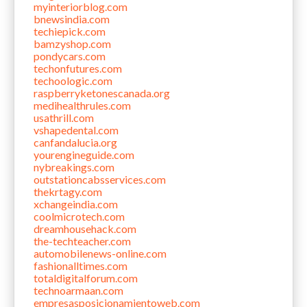
myinteriorblog.com
bnewsindia.com
techiepick.com
bamzyshop.com
pondycars.com
techonfutures.com
techoologic.com
raspberryketonescanada.org
medihealthrules.com
usathrill.com
vshapedental.com
canfandalucia.org
yourengineguide.com
nybreakings.com
outstationcabsservices.com
thekrtagy.com
xchangeindia.com
coolmicrotech.com
dreamhousehack.com
the-techteacher.com
automobilenews-online.com
fashionalltimes.com
totaldigitalforum.com
technoarmaan.com
empresasposicionamientoweb.com