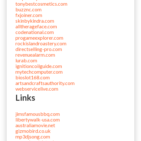
tonybestcosmetics.com
buzznc.com
fxjoiner.com
skinbykindra.com
alltherageface.com
codenational.com
progameexplorer.com
rockislandroastery.com
directselling-pro.com
revenuealarm.com
lurab.com
ignitioncoilguide.com
mytechcomputer.com
bioslot168.com
artsandcraftsauthority.com
webservicelive.com
Links
jimsfamousbbq.com
libertywalk-usa.com
australiamovie.net
gizmobird.co.uk
mp3djsong.com