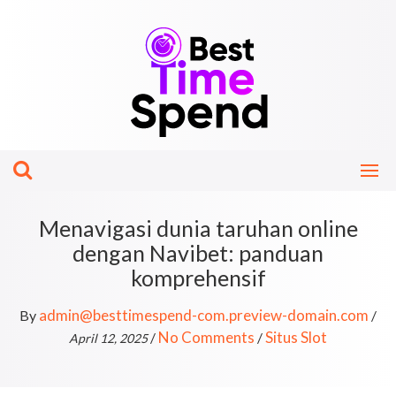
Skip
to
content
Menavigasi dunia taruhan online
dengan Navibet: panduan
komprehensif
admin@besttimespend-com.preview-domain.com
By
/
No Comments
Situs Slot
/
/
April 12, 2025