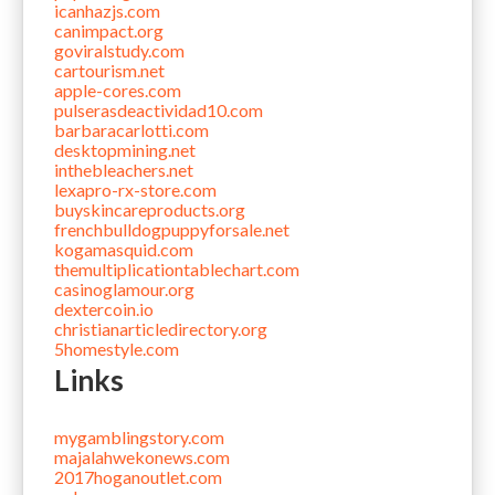
icanhazjs.com
canimpact.org
goviralstudy.com
cartourism.net
apple-cores.com
pulserasdeactividad10.com
barbaracarlotti.com
desktopmining.net
inthebleachers.net
lexapro-rx-store.com
buyskincareproducts.org
frenchbulldogpuppyforsale.net
kogamasquid.com
themultiplicationtablechart.com
casinoglamour.org
dextercoin.io
christianarticledirectory.org
5homestyle.com
Links
mygamblingstory.com
majalahwekonews.com
2017hoganoutlet.com