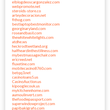
elblogdeoscargonzalez.com
webpromote.net
steroids-store.co
arteydecoracion.net
fithog.com
bestlaptopbestmonitor.com
georginaryland.com
roseandbasil.com
thewhitewhitelights.com
atdhe.ws
heckrodtwetland.org
halfheardinthestillness.com
mybestmassagechair.com
ericreed.net
fluxetine.com
mobilecasino8760.com
betqq3.net
casinoloans5.us
CasinoAuction.us
kipooglecouk.us
mykitchennhome.com
aumoulinvert.com
thefoodiepassport.com
superwindowproject.com
papibakigrafo.com