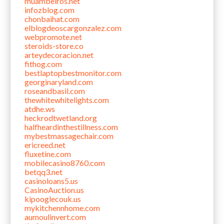
muambeiros.net
infozblog.com
chonbaihat.com
elblogdeoscargonzalez.com
webpromote.net
steroids-store.co
arteydecoracion.net
fithog.com
bestlaptopbestmonitor.com
georginaryland.com
roseandbasil.com
thewhitewhitelights.com
atdhe.ws
heckrodtwetland.org
halfheardinthestillness.com
mybestmassagechair.com
ericreed.net
fluxetine.com
mobilecasino8760.com
betqq3.net
casinoloans5.us
CasinoAuction.us
kipooglecouk.us
mykitchennhome.com
aumoulinvert.com