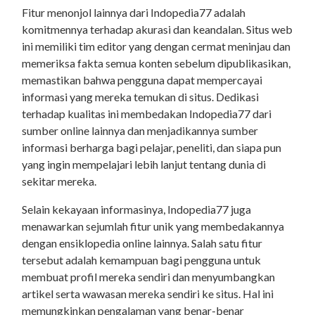
Fitur menonjol lainnya dari Indopedia77 adalah
komitmennya terhadap akurasi dan keandalan. Situs web
ini memiliki tim editor yang dengan cermat meninjau dan
memeriksa fakta semua konten sebelum dipublikasikan,
memastikan bahwa pengguna dapat mempercayai
informasi yang mereka temukan di situs. Dedikasi
terhadap kualitas ini membedakan Indopedia77 dari
sumber online lainnya dan menjadikannya sumber
informasi berharga bagi pelajar, peneliti, dan siapa pun
yang ingin mempelajari lebih lanjut tentang dunia di
sekitar mereka.
Selain kekayaan informasinya, Indopedia77 juga
menawarkan sejumlah fitur unik yang membedakannya
dengan ensiklopedia online lainnya. Salah satu fitur
tersebut adalah kemampuan bagi pengguna untuk
membuat profil mereka sendiri dan menyumbangkan
artikel serta wawasan mereka sendiri ke situs. Hal ini
memungkinkan pengalaman yang benar-benar