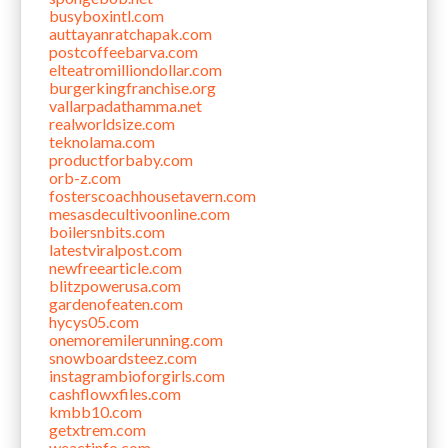
busyboxintl.com
auttayanratchapak.com
postcoffeebarva.com
elteatromilliondollar.com
burgerkingfranchise.org
vallarpadathamma.net
realworldsize.com
teknolama.com
productforbaby.com
orb-z.com
fosterscoachhousetavern.com
mesasdecultivoonline.com
boilersnbits.com
latestviralpost.com
newfreearticle.com
blitzpowerusa.com
gardenofeaten.com
hycys05.com
onemoremilerunning.com
snowboardsteez.com
instagrambioforgirls.com
cashflowxfiles.com
kmbb10.com
getxtrem.com
weactinfo.com