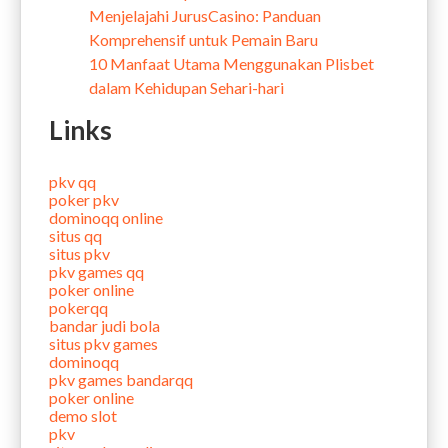
Menjelajahi JurusCasino: Panduan
Komprehensif untuk Pemain Baru
10 Manfaat Utama Menggunakan Plisbet
dalam Kehidupan Sehari-hari
Links
pkv qq
poker pkv
dominoqq online
situs qq
situs pkv
pkv games qq
poker online
pokerqq
bandar judi bola
situs pkv games
dominoqq
pkv games bandarqq
poker online
demo slot
pkv