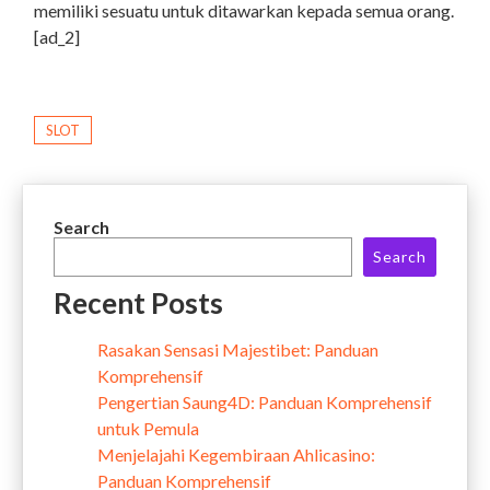
memiliki sesuatu untuk ditawarkan kepada semua orang.
[ad_2]
SLOT
Search
Search
Recent Posts
Rasakan Sensasi Majestibet: Panduan
Komprehensif
Pengertian Saung4D: Panduan Komprehensif
untuk Pemula
Menjelajahi Kegembiraan Ahlicasino:
Panduan Komprehensif