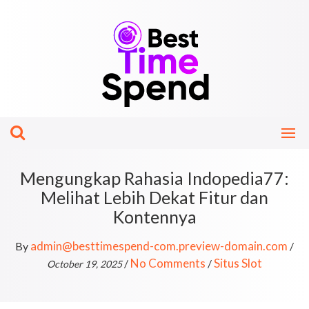
Skip
to
content
Mengungkap Rahasia Indopedia77:
Melihat Lebih Dekat Fitur dan
Kontennya
admin@besttimespend-com.preview-domain.com
By
/
No Comments
Situs Slot
/
/
October 19, 2025