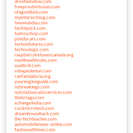
droidwindow.com
freeprsubmission.com
ufagold666.com
myinteriorblog.com
bnewsindia.com
techiepick.com
bamzyshop.com
pondycars.com
techonfutures.com
techoologic.com
raspberryketonescanada.org
medihealthrules.com
usathrill.com
vshapedental.com
canfandalucia.org
yourengineguide.com
nybreakings.com
outstationcabsservices.com
thekrtagy.com
xchangeindia.com
coolmicrotech.com
dreamhousehack.com
the-techteacher.com
automobilenews-online.com
fashionalltimes.com