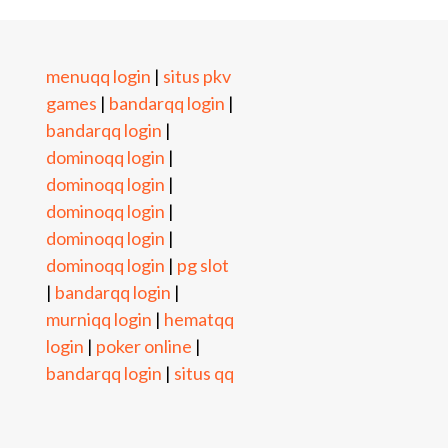
menuqq login
situs pkv
|
games
bandarqq login
|
|
bandarqq login
|
dominoqq login
|
dominoqq login
|
dominoqq login
|
dominoqq login
|
dominoqq login
pg slot
|
bandarqq login
|
|
murniqq login
hematqq
|
login
poker online
|
|
bandarqq login
situs qq
|