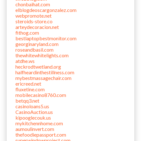
chonbaihat.com
elblogdeoscargonzalez.com
webpromote.net
steroids-store.co
arteydecoracion.net
fithog.com
bestlaptopbestmonitor.com
georginaryland.com
roseandbasil.com
thewhitewhitelights.com
atdhe.ws
heckrodtwetland.org
halfheardinthestillness.com
mybestmassagechair.com
ericreed.net
fluxetine.com
mobilecasino8760.com
betqq3.net
casinoloans5.us
CasinoAuction.us
kipooglecouk.us
mykitchennhome.com
aumoulinvert.com
thefoodiepassport.com
superwindowproject.com