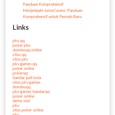
Panduan Komprehensif
Menjelajahi JurusCasino: Panduan
Komprehensif untuk Pemain Baru
Links
pkv qq
poker pkv
dominoqq online
situs qq
situs pkv
pkv games qq
poker online
pokerqq
bandar judi bola
situs pkv games
dominoqq
pkv games bandarqq
poker online
demo slot
pkv
situs poker online
pkv