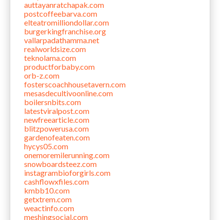
auttayanratchapak.com
postcoffeebarva.com
elteatromilliondollar.com
burgerkingfranchise.org
vallarpadathamma.net
realworldsize.com
teknolama.com
productforbaby.com
orb-z.com
fosterscoachhousetavern.com
mesasdecultivoonline.com
boilersnbits.com
latestviralpost.com
newfreearticle.com
blitzpowerusa.com
gardenofeaten.com
hycys05.com
onemoremilerunning.com
snowboardsteez.com
instagrambioforgirls.com
cashflowxfiles.com
kmbb10.com
getxtrem.com
weactinfo.com
meshingsocial.com