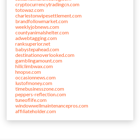
cryptocurrencytradingcn.com
totowaz.com
charlestonwipesettlement.com
brandfollowmarket.com
weeklyjobnews.com
countyanimalshelter.com
adwebtagging.com
ranksuperior.net
babystepahead.com
destinationoverlooked.com
gamblingamount.com
hillclimbwax.com
hnopse.com
occasionnews.com
lustofmoney.com
timebusinesszone.com
peppers-reflection.com
tuneoflife.com
windowwellmaintenancepros.com
affiliateholder.com