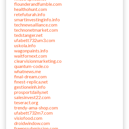
flounderandfumble.com
healthohunt.com
retefuturah.info
smartinvestinginfo.info
technewsalliance.com
technonetmarket.com
tedstanger.net
ufabett732um3.com
uskola.info
wagonpaints.info
waitfornext.com
clearvisionmarketing.co
quantum-code.co
whatnews.me
final-dream.com
finest-replica.net
gestioneinh.info
prosportdaily.net
salesinvest22.com
teseract.org
trendy-ama-shop.com
ufabett732m7.com
visiofood.com
droidwindow.com
freeprsubmission.com