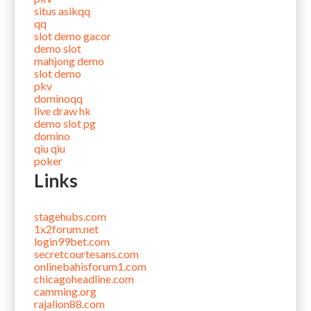
situs asikqq
qq
slot demo gacor
demo slot
mahjong demo
slot demo
pkv
dominoqq
live draw hk
demo slot pg
domino
qiu qiu
poker
Links
stagehubs.com
1x2forum.net
login99bet.com
secretcourtesans.com
onlinebahisforum1.com
chicagoheadline.com
camming.org
rajalion88.com