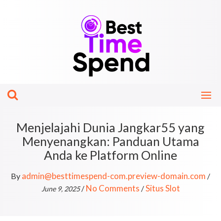
Skip
to
content
Menjelajahi Dunia Jangkar55 yang
Menyenangkan: Panduan Utama
Anda ke Platform Online
admin@besttimespend-com.preview-domain.com
By
/
No Comments
Situs Slot
/
/
June 9, 2025