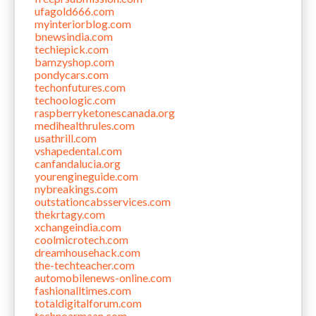
ufagold666.com
myinteriorblog.com
bnewsindia.com
techiepick.com
bamzyshop.com
pondycars.com
techonfutures.com
techoologic.com
raspberryketonescanada.org
medihealthrules.com
usathrill.com
vshapedental.com
canfandalucia.org
yourengineguide.com
nybreakings.com
outstationcabsservices.com
thekrtagy.com
xchangeindia.com
coolmicrotech.com
dreamhousehack.com
the-techteacher.com
automobilenews-online.com
fashionalltimes.com
totaldigitalforum.com
technoarmaan.com