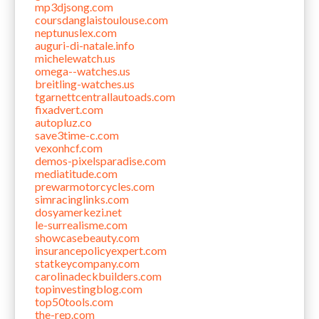
mp3djsong.com
coursdanglaistoulouse.com
neptunuslex.com
auguri-di-natale.info
michelewatch.us
omega--watches.us
breitling-watches.us
tgarnettcentrallautoads.com
fixadvert.com
autopluz.co
save3time-c.com
vexonhcf.com
demos-pixelsparadise.com
mediatitude.com
prewarmotorcycles.com
simracinglinks.com
dosyamerkezi.net
le-surrealisme.com
showcasebeauty.com
insurancepolicyexpert.com
statkeycompany.com
carolinadeckbuilders.com
topinvestingblog.com
top50tools.com
the-rep.com