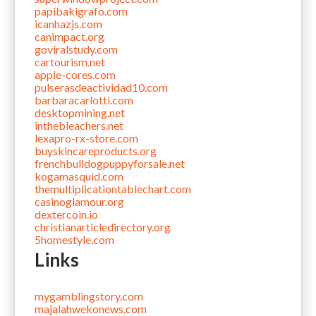
papibakigrafo.com
icanhazjs.com
canimpact.org
goviralstudy.com
cartourism.net
apple-cores.com
pulserasdeactividad10.com
barbaracarlotti.com
desktopmining.net
inthebleachers.net
lexapro-rx-store.com
buyskincareproducts.org
frenchbulldogpuppyforsale.net
kogamasquid.com
themultiplicationtablechart.com
casinoglamour.org
dextercoin.io
christianarticledirectory.org
5homestyle.com
Links
mygamblingstory.com
majalahwekonews.com