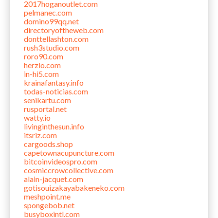
2017hoganoutlet.com
pelmanec.com
domino99qq.net
directoryoftheweb.com
donttellashton.com
rush3studio.com
roro90.com
herzio.com
in-hi5.com
krainafantasy.info
todas-noticias.com
senikartu.com
rusportal.net
watty.io
livinginthesun.info
itsriz.com
cargoods.shop
capetownacupuncture.com
bitcoinvideospro.com
cosmiccrowcollective.com
alain-jacquet.com
gotisouizakayabakeneko.com
meshpoint.me
spongebob.net
busyboxintl.com