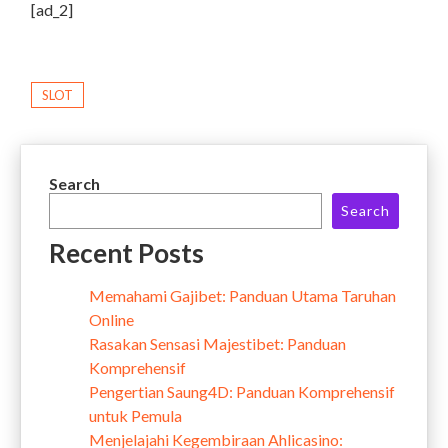
[ad_2]
SLOT
Search
Search
Recent Posts
Memahami Gajibet: Panduan Utama Taruhan
Online
Rasakan Sensasi Majestibet: Panduan
Komprehensif
Pengertian Saung4D: Panduan Komprehensif
untuk Pemula
Menjelajahi Kegembiraan Ahlicasino: