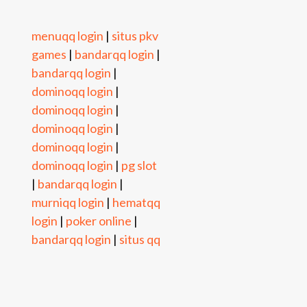
menuqq login
situs pkv
|
games
bandarqq login
|
|
bandarqq login
|
dominoqq login
|
dominoqq login
|
dominoqq login
|
dominoqq login
|
dominoqq login
pg slot
|
bandarqq login
|
|
murniqq login
hematqq
|
login
poker online
|
|
bandarqq login
situs qq
|