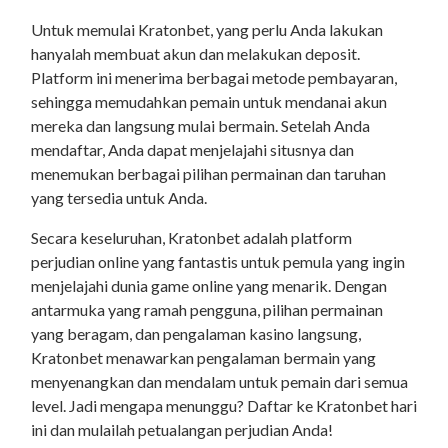
Untuk memulai Kratonbet, yang perlu Anda lakukan
hanyalah membuat akun dan melakukan deposit.
Platform ini menerima berbagai metode pembayaran,
sehingga memudahkan pemain untuk mendanai akun
mereka dan langsung mulai bermain. Setelah Anda
mendaftar, Anda dapat menjelajahi situsnya dan
menemukan berbagai pilihan permainan dan taruhan
yang tersedia untuk Anda.
Secara keseluruhan, Kratonbet adalah platform
perjudian online yang fantastis untuk pemula yang ingin
menjelajahi dunia game online yang menarik. Dengan
antarmuka yang ramah pengguna, pilihan permainan
yang beragam, dan pengalaman kasino langsung,
Kratonbet menawarkan pengalaman bermain yang
menyenangkan dan mendalam untuk pemain dari semua
level. Jadi mengapa menunggu? Daftar ke Kratonbet hari
ini dan mulailah petualangan perjudian Anda!