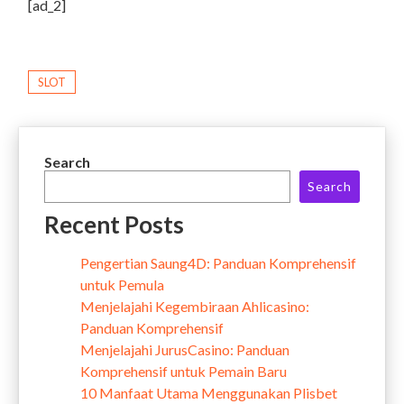
[ad_2]
SLOT
Search
Search
Recent Posts
Pengertian Saung4D: Panduan Komprehensif
untuk Pemula
Menjelajahi Kegembiraan Ahlicasino:
Panduan Komprehensif
Menjelajahi JurusCasino: Panduan
Komprehensif untuk Pemain Baru
10 Manfaat Utama Menggunakan Plisbet