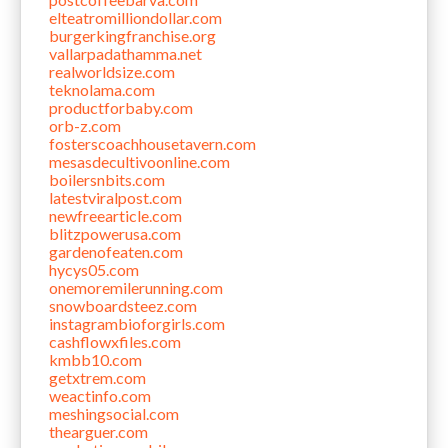
elteatromilliondollar.com
burgerkingfranchise.org
vallarpadathamma.net
realworldsize.com
teknolama.com
productforbaby.com
orb-z.com
fosterscoachhousetavern.com
mesasdecultivoonline.com
boilersnbits.com
latestviralpost.com
newfreearticle.com
blitzpowerusa.com
gardenofeaten.com
hycys05.com
onemoremilerunning.com
snowboardsteez.com
instagrambioforgirls.com
cashflowxfiles.com
kmbb10.com
getxtrem.com
weactinfo.com
meshingsocial.com
thearguer.com