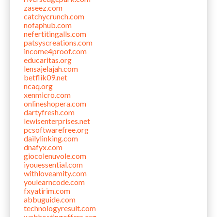
zaseez.com
catchycrunch.com
nofaphub.com
nefertitingalls.com
patsyscreations.com
income4proof.com
educaritas.org
lensajelajah.com
betflik09.net
ncaq.org
xenmicro.com
onlineshopera.com
dartyfresh.com
lewisenterprises.net
pcsoftwarefree.org
dailylinking.com
dnafyx.com
giocolenuvole.com
iyouessential.com
withloveamity.com
youlearncode.com
fxyatirim.com
abbuguide.com
technologyresult.com
webhostingoffers.org