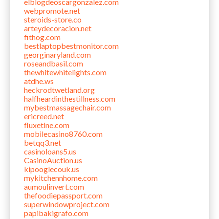
elblogdeoscargonzalez.com
webpromote.net
steroids-store.co
arteydecoracion.net
fithog.com
bestlaptopbestmonitor.com
georginaryland.com
roseandbasil.com
thewhitewhitelights.com
atdhe.ws
heckrodtwetland.org
halfheardinthestillness.com
mybestmassagechair.com
ericreed.net
fluxetine.com
mobilecasino8760.com
betqq3.net
casinoloans5.us
CasinoAuction.us
kipooglecouk.us
mykitchennhome.com
aumoulinvert.com
thefoodiepassport.com
superwindowproject.com
papibakigrafo.com