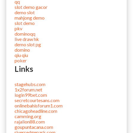
qq
slot demo gacor
demo slot
mahjong demo
slot demo
pkv
dominoqq
live draw hk
demo slot pg
domino
qiu qiu
poker
Links
stagehubs.com
1x2forum.net
login99bet.com
secretcourtesans.com
onlinebahisforum1.com
chicagoheadline.com
camming.org
rajalion88.com
goupuntacana.com
riversedgepark.com