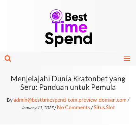
Skip
to
content
Menjelajahi Dunia Kratonbet yang
Seru: Panduan untuk Pemula
admin@besttimespend-com.preview-domain.com
By
/
No Comments
Situs Slot
/
/
January 13, 2025