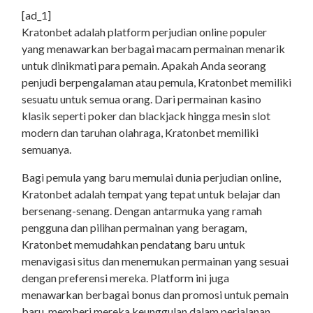
[ad_1]
Kratonbet adalah platform perjudian online populer
yang menawarkan berbagai macam permainan menarik
untuk dinikmati para pemain. Apakah Anda seorang
penjudi berpengalaman atau pemula, Kratonbet memiliki
sesuatu untuk semua orang. Dari permainan kasino
klasik seperti poker dan blackjack hingga mesin slot
modern dan taruhan olahraga, Kratonbet memiliki
semuanya.
Bagi pemula yang baru memulai dunia perjudian online,
Kratonbet adalah tempat yang tepat untuk belajar dan
bersenang-senang. Dengan antarmuka yang ramah
pengguna dan pilihan permainan yang beragam,
Kratonbet memudahkan pendatang baru untuk
menavigasi situs dan menemukan permainan yang sesuai
dengan preferensi mereka. Platform ini juga
menawarkan berbagai bonus dan promosi untuk pemain
baru, memberi mereka keunggulan dalam perjalanan