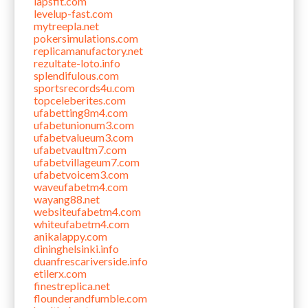
lapsfit.com
levelup-fast.com
mytreepla.net
pokersimulations.com
replicamanufactory.net
rezultate-loto.info
splendifulous.com
sportsrecords4u.com
topceleberites.com
ufabetting8m4.com
ufabetunionum3.com
ufabetvalueum3.com
ufabetvaultm7.com
ufabetvillageum7.com
ufabetvoicem3.com
waveufabetm4.com
wayang88.net
websiteufabetm4.com
whiteufabetm4.com
anikalappy.com
dininghelsinki.info
duanfrescariverside.info
etilerx.com
finestreplica.net
flounderandfumble.com