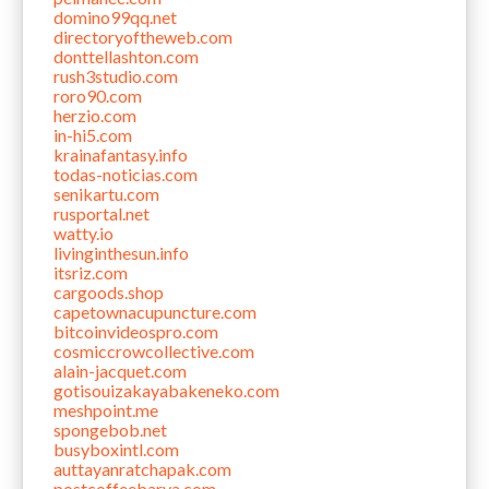
domino99qq.net
directoryoftheweb.com
donttellashton.com
rush3studio.com
roro90.com
herzio.com
in-hi5.com
krainafantasy.info
todas-noticias.com
senikartu.com
rusportal.net
watty.io
livinginthesun.info
itsriz.com
cargoods.shop
capetownacupuncture.com
bitcoinvideospro.com
cosmiccrowcollective.com
alain-jacquet.com
gotisouizakayabakeneko.com
meshpoint.me
spongebob.net
busyboxintl.com
auttayanratchapak.com
postcoffeebarva.com