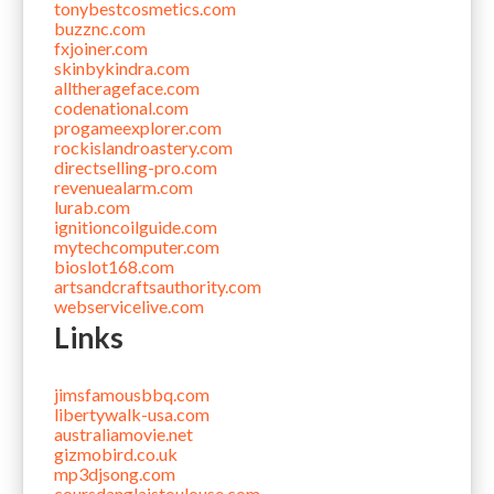
tonybestcosmetics.com
buzznc.com
fxjoiner.com
skinbykindra.com
alltherageface.com
codenational.com
progameexplorer.com
rockislandroastery.com
directselling-pro.com
revenuealarm.com
lurab.com
ignitioncoilguide.com
mytechcomputer.com
bioslot168.com
artsandcraftsauthority.com
webservicelive.com
Links
jimsfamousbbq.com
libertywalk-usa.com
australiamovie.net
gizmobird.co.uk
mp3djsong.com
coursdanglaistoulouse.com