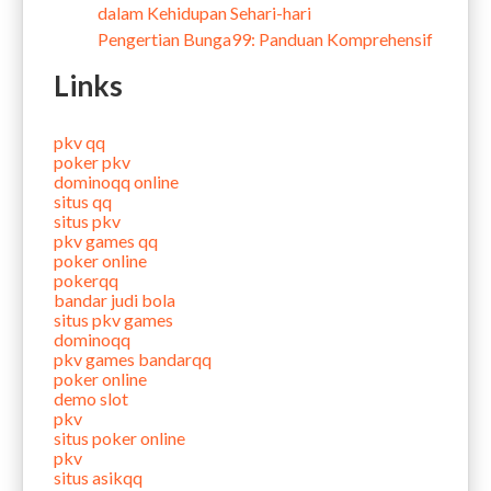
dalam Kehidupan Sehari-hari
Pengertian Bunga99: Panduan Komprehensif
Links
pkv qq
poker pkv
dominoqq online
situs qq
situs pkv
pkv games qq
poker online
pokerqq
bandar judi bola
situs pkv games
dominoqq
pkv games bandarqq
poker online
demo slot
pkv
situs poker online
pkv
situs asikqq