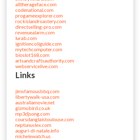
alltherageface.com
codenational.com
progameexplorer.com
rockislandroastery.com
directselling-pro.com
revenuealarm.com
lurab.com
ignitioncoilguide.com
mytechcomputer.com
bioslot168.com
artsandcraftsauthority.com
webservicelive.com
Links
jimsfamousbbq.com
libertywalk-usa.com
australiamovie.net
gizmobird.co.uk
mp3djsong.com
coursdanglaistoulouse.com
neptunuslex.com
auguri-di-natale.info
michelewatch.us