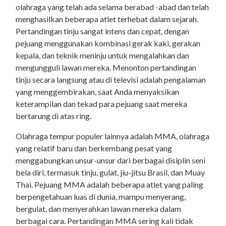
olahraga yang telah ada selama berabad -abad dan telah
menghasilkan beberapa atlet terhebat dalam sejarah.
Pertandingan tinju sangat intens dan cepat, dengan
pejuang menggunakan kombinasi gerak kaki, gerakan
kepala, dan teknik meninju untuk mengalahkan dan
mengungguli lawan mereka. Menonton pertandingan
tinju secara langsung atau di televisi adalah pengalaman
yang menggembirakan, saat Anda menyaksikan
keterampilan dan tekad para pejuang saat mereka
bertarung di atas ring.
Olahraga tempur populer lainnya adalah MMA, olahraga
yang relatif baru dan berkembang pesat yang
menggabungkan unsur-unsur dari berbagai disiplin seni
bela diri, termasuk tinju, gulat, jiu-jitsu Brasil, dan Muay
Thai. Pejuang MMA adalah beberapa atlet yang paling
berpengetahuan luas di dunia, mampu menyerang,
bergulat, dan menyerahkan lawan mereka dalam
berbagai cara. Pertandingan MMA sering kali tidak