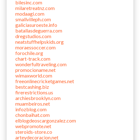
bilesinc.com
milaretreatnz.com
modaagi.com
smallvilleph.com
galiciasuroeste.info
batallasdeguerra.com
dregstudios.com
neatstuffhelpskids.org
moraessoccer.com
forochile.org
chart-track.com
wonderfultraveling.com
promocioname.net
wimaxworld.com
freeonlinecricketgames.net
bestcashing.biz
firerestrictions.us
archiesbrooklyn.com
muambeiros.net
infozblog.com
chonbaihat.com
elblogdeoscargonzalez.com
webpromote.net
steroids-store.co
arteydecoracion.net