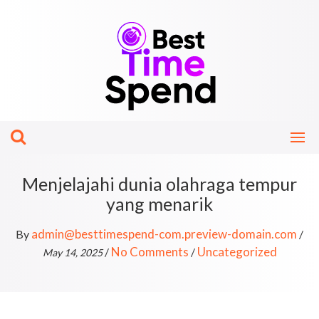
Skip
to
content
Menjelajahi dunia olahraga tempur
yang menarik
admin@besttimespend-com.preview-domain.com
By
/
No Comments
Uncategorized
/
/
May 14, 2025