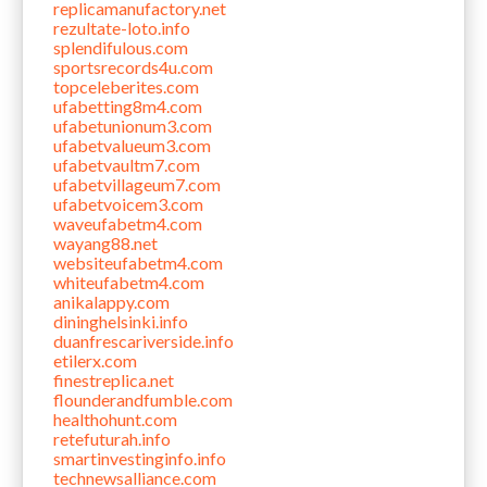
replicamanufactory.net
rezultate-loto.info
splendifulous.com
sportsrecords4u.com
topceleberites.com
ufabetting8m4.com
ufabetunionum3.com
ufabetvalueum3.com
ufabetvaultm7.com
ufabetvillageum7.com
ufabetvoicem3.com
waveufabetm4.com
wayang88.net
websiteufabetm4.com
whiteufabetm4.com
anikalappy.com
dininghelsinki.info
duanfrescariverside.info
etilerx.com
finestreplica.net
flounderandfumble.com
healthohunt.com
retefuturah.info
smartinvestinginfo.info
technewsalliance.com