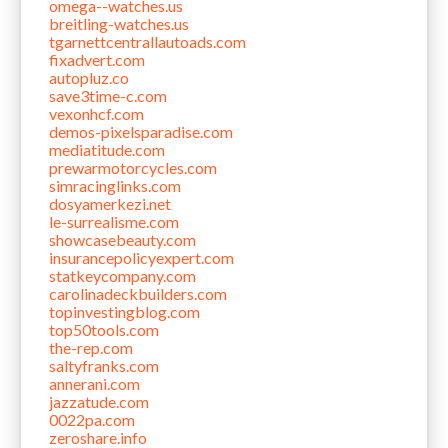
omega--watches.us
breitling-watches.us
tgarnettcentrallautoads.com
fixadvert.com
autopluz.co
save3time-c.com
vexonhcf.com
demos-pixelsparadise.com
mediatitude.com
prewarmotorcycles.com
simracinglinks.com
dosyamerkezi.net
le-surrealisme.com
showcasebeauty.com
insurancepolicyexpert.com
statkeycompany.com
carolinadeckbuilders.com
topinvestingblog.com
top50tools.com
the-rep.com
saltyfranks.com
annerani.com
jazzatude.com
0022pa.com
zeroshare.info