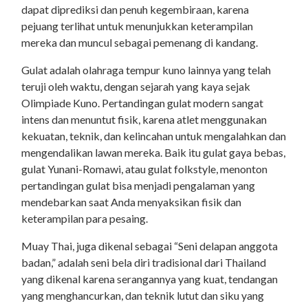
dapat diprediksi dan penuh kegembiraan, karena
pejuang terlihat untuk menunjukkan keterampilan
mereka dan muncul sebagai pemenang di kandang.
Gulat adalah olahraga tempur kuno lainnya yang telah
teruji oleh waktu, dengan sejarah yang kaya sejak
Olimpiade Kuno. Pertandingan gulat modern sangat
intens dan menuntut fisik, karena atlet menggunakan
kekuatan, teknik, dan kelincahan untuk mengalahkan dan
mengendalikan lawan mereka. Baik itu gulat gaya bebas,
gulat Yunani-Romawi, atau gulat folkstyle, menonton
pertandingan gulat bisa menjadi pengalaman yang
mendebarkan saat Anda menyaksikan fisik dan
keterampilan para pesaing.
Muay Thai, juga dikenal sebagai “Seni delapan anggota
badan,” adalah seni bela diri tradisional dari Thailand
yang dikenal karena serangannya yang kuat, tendangan
yang menghancurkan, dan teknik lutut dan siku yang