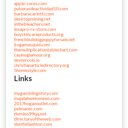
apple-cores.com
pulserasdeactividad10.com
barbaracarlotti.com
desktopmining.net
inthebleachers.net
lexapro-rx-store.com
buyskincareproducts.org
frenchbulldogpuppyforsale.net
kogamasquid.com
themultiplicationtablechart.com
casinoglamour.org
dextercoin.io
christianarticledirectory.org
5homestyle.com
Links
mygamblingstory.com
majalahwekonews.com
2017hoganoutlet.com
pelmanec.com
domino99qq.net
directoryoftheweb.com
donttellashton.com