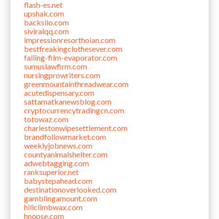
flash-es.net
upshak.com
backsilo.com
siviralqq.com
impressionresorthoian.com
bestfreakingclothesever.com
falling-film-evaporator.com
sumuslawfirm.com
nursingprowriters.com
greenmountainthreadwear.com
acutedispensary.com
sattamatkanewsblog.com
cryptocurrencytradingcn.com
totowaz.com
charlestonwipesettlement.com
brandfollowmarket.com
weeklyjobnews.com
countyanimalshelter.com
adwebtagging.com
ranksuperior.net
babystepahead.com
destinationoverlooked.com
gamblingamount.com
hillclimbwax.com
hnopse.com