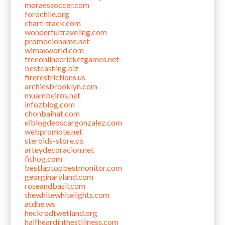
moraessoccer.com
forochile.org
chart-track.com
wonderfultraveling.com
promocioname.net
wimaxworld.com
freeonlinecricketgames.net
bestcashing.biz
firerestrictions.us
archiesbrooklyn.com
muambeiros.net
infozblog.com
chonbaihat.com
elblogdeoscargonzalez.com
webpromote.net
steroids-store.co
arteydecoracion.net
fithog.com
bestlaptopbestmonitor.com
georginaryland.com
roseandbasil.com
thewhitewhitelights.com
atdhe.ws
heckrodtwetland.org
halfheardinthestillness.com