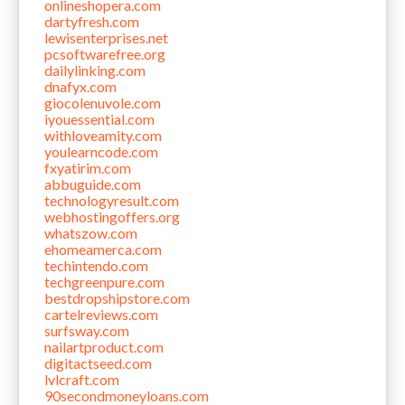
onlineshopera.com
dartyfresh.com
lewisenterprises.net
pcsoftwarefree.org
dailylinking.com
dnafyx.com
giocolenuvole.com
iyouessential.com
withloveamity.com
youlearncode.com
fxyatirim.com
abbuguide.com
technologyresult.com
webhostingoffers.org
whatszow.com
ehomeamerca.com
techintendo.com
techgreenpure.com
bestdropshipstore.com
cartelreviews.com
surfsway.com
nailartproduct.com
digitactseed.com
lvlcraft.com
90secondmoneyloans.com