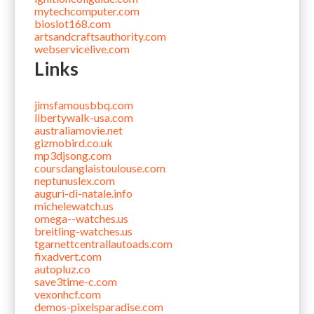
mytechcomputer.com
bioslot168.com
artsandcraftsauthority.com
webservicelive.com
Links
jimsfamousbbq.com
libertywalk-usa.com
australiamovie.net
gizmobird.co.uk
mp3djsong.com
coursdanglaistoulouse.com
neptunuslex.com
auguri-di-natale.info
michelewatch.us
omega--watches.us
breitling-watches.us
tgarnettcentrallautoads.com
fixadvert.com
autopluz.co
save3time-c.com
vexonhcf.com
demos-pixelsparadise.com