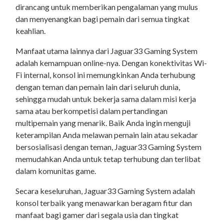
dirancang untuk memberikan pengalaman yang mulus
dan menyenangkan bagi pemain dari semua tingkat
keahlian.
Manfaat utama lainnya dari Jaguar33 Gaming System
adalah kemampuan online-nya. Dengan konektivitas Wi-
Fi internal, konsol ini memungkinkan Anda terhubung
dengan teman dan pemain lain dari seluruh dunia,
sehingga mudah untuk bekerja sama dalam misi kerja
sama atau berkompetisi dalam pertandingan
multipemain yang menarik. Baik Anda ingin menguji
keterampilan Anda melawan pemain lain atau sekadar
bersosialisasi dengan teman, Jaguar33 Gaming System
memudahkan Anda untuk tetap terhubung dan terlibat
dalam komunitas game.
Secara keseluruhan, Jaguar33 Gaming System adalah
konsol terbaik yang menawarkan beragam fitur dan
manfaat bagi gamer dari segala usia dan tingkat