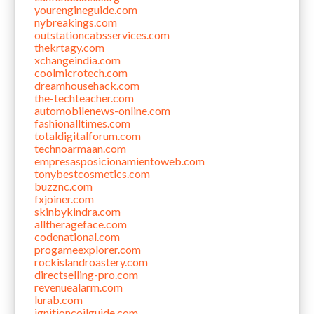
yourengineguide.com
nybreakings.com
outstationcabsservices.com
thekrtagy.com
xchangeindia.com
coolmicrotech.com
dreamhousehack.com
the-techteacher.com
automobilenews-online.com
fashionalltimes.com
totaldigitalforum.com
technoarmaan.com
empresasposicionamientoweb.com
tonybestcosmetics.com
buzznc.com
fxjoiner.com
skinbykindra.com
alltherageface.com
codenational.com
progameexplorer.com
rockislandroastery.com
directselling-pro.com
revenuealarm.com
lurab.com
ignitioncoilguide.com