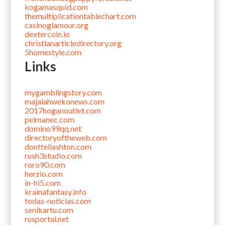
kogamasquid.com
themultiplicationtablechart.com
casinoglamour.org
dextercoin.io
christianarticledirectory.org
5homestyle.com
Links
mygamblingstory.com
majalahwekonews.com
2017hoganoutlet.com
pelmanec.com
domino99qq.net
directoryoftheweb.com
donttellashton.com
rush3studio.com
roro90.com
herzio.com
in-hi5.com
krainafantasy.info
todas-noticias.com
senikartu.com
rusportal.net