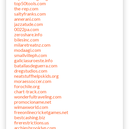
top50tools.com
the-rep.com
saltyfranks.com
annerani.com
jazzatude.com
0022pa.com
zeroshare.info
bilesinc.com
milaretreatnz.com
modaagi.com
smallvilleph.com
galiciasuroeste.info
batallasdeguerra.com
dregstudios.com
neatstuffhelpskids.org
moraessoccer.com
forochile.org
chart-track.com
wonderfultraveling.com
promocioname.net
wimaxworld.com
freeonlinecricketgames.net
bestcashing.biz
firerestrictions.us
archiesbrooklyn.com