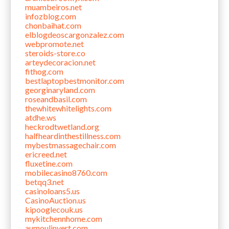
muambeiros.net
infozblog.com
chonbaihat.com
elblogdeoscargonzalez.com
webpromote.net
steroids-store.co
arteydecoracion.net
fithog.com
bestlaptopbestmonitor.com
georginaryland.com
roseandbasil.com
thewhitewhitelights.com
atdhe.ws
heckrodtwetland.org
halfheardinthestillness.com
mybestmassagechair.com
ericreed.net
fluxetine.com
mobilecasino8760.com
betqq3.net
casinoloans5.us
CasinoAuction.us
kipooglecouk.us
mykitchennhome.com
aumoulinvert.com