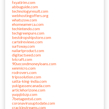
fxyatirim.com
abbuguide.com
technologyresult.com
webhostingoffers.org
whatszow.com
ehomeamerca.com
techintendo.com
techgreenpure.com
bestdropshipstore.com
cartelreviews.com
surfsway.com
nailartproduct.com
digitactseed.com
lvlcraft.com
90secondmoneyloans.com
xenmicro.com
rodrovers.com
tripssolution.com
satta-king-india.com
yukigassencanada.com
articlehorizone.com
yuqqbbzp.com
7betagents6.com
coronavirusuptodate.com
crackinstreams.com