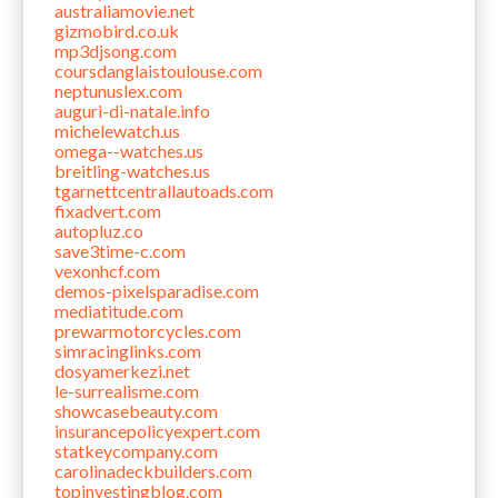
australiamovie.net
gizmobird.co.uk
mp3djsong.com
coursdanglaistoulouse.com
neptunuslex.com
auguri-di-natale.info
michelewatch.us
omega--watches.us
breitling-watches.us
tgarnettcentrallautoads.com
fixadvert.com
autopluz.co
save3time-c.com
vexonhcf.com
demos-pixelsparadise.com
mediatitude.com
prewarmotorcycles.com
simracinglinks.com
dosyamerkezi.net
le-surrealisme.com
showcasebeauty.com
insurancepolicyexpert.com
statkeycompany.com
carolinadeckbuilders.com
topinvestingblog.com