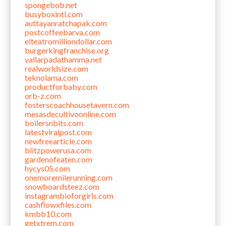
spongebob.net
busyboxintl.com
auttayanratchapak.com
postcoffeebarva.com
elteatromilliondollar.com
burgerkingfranchise.org
vallarpadathamma.net
realworldsize.com
teknolama.com
productforbaby.com
orb-z.com
fosterscoachhousetavern.com
mesasdecultivoonline.com
boilersnbits.com
latestviralpost.com
newfreearticle.com
blitzpowerusa.com
gardenofeaten.com
hycys05.com
onemoremilerunning.com
snowboardsteez.com
instagrambioforgirls.com
cashflowxfiles.com
kmbb10.com
getxtrem.com