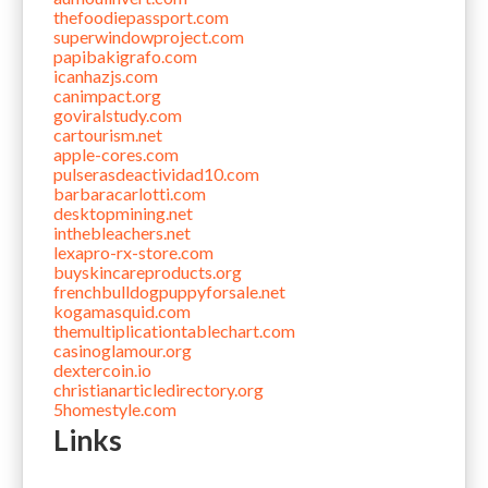
thefoodiepassport.com
superwindowproject.com
papibakigrafo.com
icanhazjs.com
canimpact.org
goviralstudy.com
cartourism.net
apple-cores.com
pulserasdeactividad10.com
barbaracarlotti.com
desktopmining.net
inthebleachers.net
lexapro-rx-store.com
buyskincareproducts.org
frenchbulldogpuppyforsale.net
kogamasquid.com
themultiplicationtablechart.com
casinoglamour.org
dextercoin.io
christianarticledirectory.org
5homestyle.com
Links