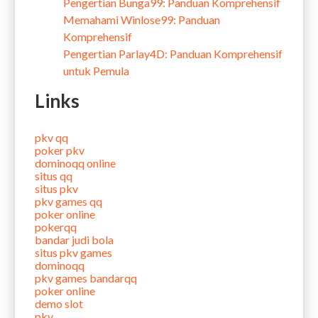
Pengertian Bunga99: Panduan Komprehensif
Memahami Winlose99: Panduan
Komprehensif
Pengertian Parlay4D: Panduan Komprehensif
untuk Pemula
Links
pkv qq
poker pkv
dominoqq online
situs qq
situs pkv
pkv games qq
poker online
pokerqq
bandar judi bola
situs pkv games
dominoqq
pkv games bandarqq
poker online
demo slot
pkv