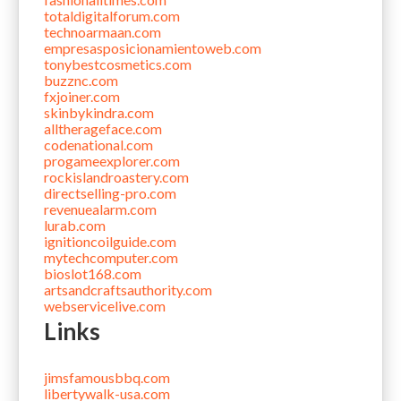
totaldigitalforum.com
technoarmaan.com
empresasposicionamientoweb.com
tonybestcosmetics.com
buzznc.com
fxjoiner.com
skinbykindra.com
alltherageface.com
codenational.com
progameexplorer.com
rockislandroastery.com
directselling-pro.com
revenuealarm.com
lurab.com
ignitioncoilguide.com
mytechcomputer.com
bioslot168.com
artsandcraftsauthority.com
webservicelive.com
Links
jimsfamousbbq.com
libertywalk-usa.com