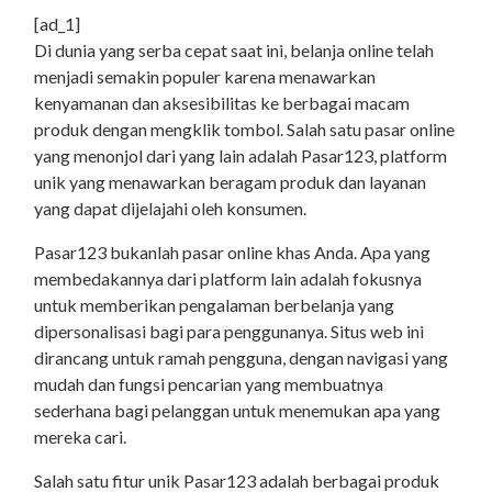
[ad_1]
Di dunia yang serba cepat saat ini, belanja online telah
menjadi semakin populer karena menawarkan
kenyamanan dan aksesibilitas ke berbagai macam
produk dengan mengklik tombol. Salah satu pasar online
yang menonjol dari yang lain adalah Pasar123, platform
unik yang menawarkan beragam produk dan layanan
yang dapat dijelajahi oleh konsumen.
Pasar123 bukanlah pasar online khas Anda. Apa yang
membedakannya dari platform lain adalah fokusnya
untuk memberikan pengalaman berbelanja yang
dipersonalisasi bagi para penggunanya. Situs web ini
dirancang untuk ramah pengguna, dengan navigasi yang
mudah dan fungsi pencarian yang membuatnya
sederhana bagi pelanggan untuk menemukan apa yang
mereka cari.
Salah satu fitur unik Pasar123 adalah berbagai produk