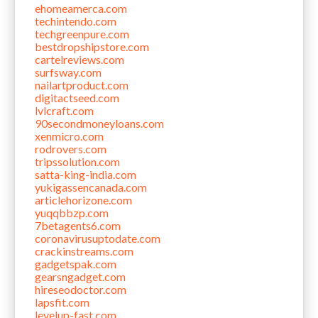
ehomeamerca.com
techintendo.com
techgreenpure.com
bestdropshipstore.com
cartelreviews.com
surfsway.com
nailartproduct.com
digitactseed.com
lvlcraft.com
90secondmoneyloans.com
xenmicro.com
rodrovers.com
tripssolution.com
satta-king-india.com
yukigassencanada.com
articlehorizone.com
yuqqbbzp.com
7betagents6.com
coronavirusuptodate.com
crackinstreams.com
gadgetspak.com
gearsngadget.com
hireseodoctor.com
lapsfit.com
levelup-fast.com