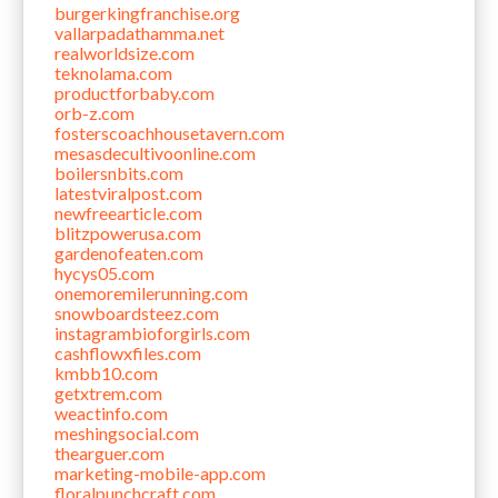
burgerkingfranchise.org
vallarpadathamma.net
realworldsize.com
teknolama.com
productforbaby.com
orb-z.com
fosterscoachhousetavern.com
mesasdecultivoonline.com
boilersnbits.com
latestviralpost.com
newfreearticle.com
blitzpowerusa.com
gardenofeaten.com
hycys05.com
onemoremilerunning.com
snowboardsteez.com
instagrambioforgirls.com
cashflowxfiles.com
kmbb10.com
getxtrem.com
weactinfo.com
meshingsocial.com
thearguer.com
marketing-mobile-app.com
floralpunchcraft.com