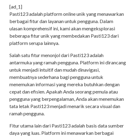
[ad_1]
Pasti123 adalah platform online unik yang menawarkan
berbagai fitur dan layanan untuk pengguna. Dalam
ulasan komprehensif ini, kami akan mengeksplorasi
beberapa fitur unik yang membedakan Pasti123 dari
platform serupa lainnya.
Salah satu fitur menonjol dari Pasti123 adalah
antarmuka yang ramah pengguna. Platform ini dirancang
untuk menjadi intuitif dan mudah dinavigasi,
membuatnya sederhana bagi pengguna untuk
menemukan informasi yang mereka butuhkan dengan
cepat dan efisien. Apakah Anda seorang pemula atau
pengguna yang berpengalaman, Anda akan menemukan
tata letak Pasti123 menjadi menarik secara visual dan
ramah pengguna.
Fitur utama lain dari Pasti123 adalah basis data sumber
daya yang luas. Platform ini menawarkan berbagai