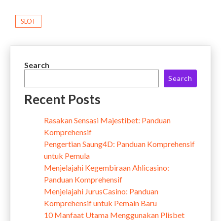
SLOT
Search
Search
Recent Posts
Rasakan Sensasi Majestibet: Panduan
Komprehensif
Pengertian Saung4D: Panduan Komprehensif
untuk Pemula
Menjelajahi Kegembiraan Ahlicasino:
Panduan Komprehensif
Menjelajahi JurusCasino: Panduan
Komprehensif untuk Pemain Baru
10 Manfaat Utama Menggunakan Plisbet