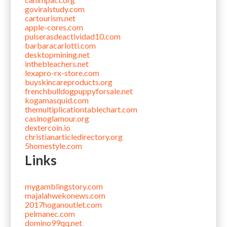
goviralstudy.com
cartourism.net
apple-cores.com
pulserasdeactividad10.com
barbaracarlotti.com
desktopmining.net
inthebleachers.net
lexapro-rx-store.com
buyskincareproducts.org
frenchbulldogpuppyforsale.net
kogamasquid.com
themultiplicationtablechart.com
casinoglamour.org
dextercoin.io
christianarticledirectory.org
5homestyle.com
Links
mygamblingstory.com
majalahwekonews.com
2017hoganoutlet.com
pelmanec.com
domino99qq.net