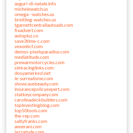
auguri-di-natale.info
michelewatch.us
omega--watches.us
breitling-watches.us
tgarnettcentrallautoads.com
fixadvert.com
autopluz.co
save3time-c.com
vexonhcf.com
demos-pixelsparadise.com
mediatitude.com
prewarmotorcycles.com
simracinglinks.com
dosyamerkezi.net
le-surrealisme.com
showcasebeauty.com
insurancepolicyexpert.com
statkeycompany.com
carolinadeckbuilders.com
topinvestingblog.com
top50tools.com
the-rep.com
saltyfranks.com
annerani.com
jazzatude.com