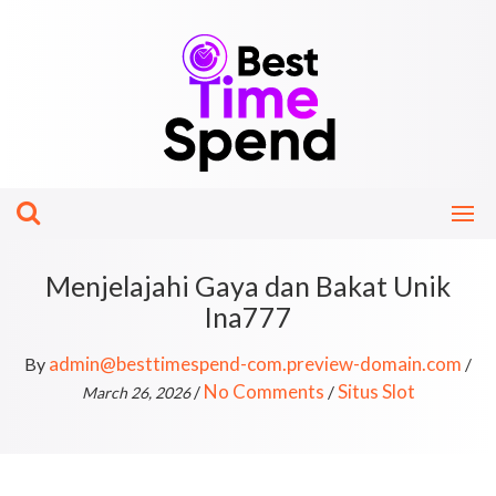
Skip
to
content
Menjelajahi Gaya dan Bakat Unik
Ina777
admin@besttimespend-com.preview-domain.com
By
/
No Comments
Situs Slot
/
/
March 26, 2026