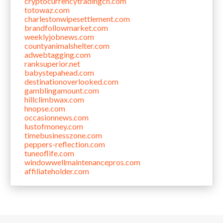
cryptocurrencytradingcn.com
totowaz.com
charlestonwipesettlement.com
brandfollowmarket.com
weeklyjobnews.com
countyanimalshelter.com
adwebtagging.com
ranksuperior.net
babystepahead.com
destinationoverlooked.com
gamblingamount.com
hillclimbwax.com
hnopse.com
occasionnews.com
lustofmoney.com
timebusinesszone.com
peppers-reflection.com
tuneoflife.com
windowwellmaintenancepros.com
affiliateholder.com