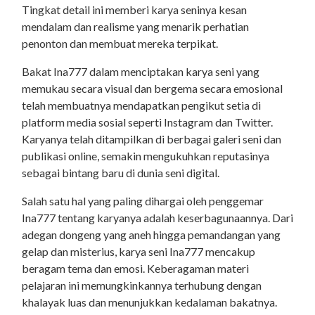
Tingkat detail ini memberi karya seninya kesan
mendalam dan realisme yang menarik perhatian
penonton dan membuat mereka terpikat.
Bakat Ina777 dalam menciptakan karya seni yang
memukau secara visual dan bergema secara emosional
telah membuatnya mendapatkan pengikut setia di
platform media sosial seperti Instagram dan Twitter.
Karyanya telah ditampilkan di berbagai galeri seni dan
publikasi online, semakin mengukuhkan reputasinya
sebagai bintang baru di dunia seni digital.
Salah satu hal yang paling dihargai oleh penggemar
Ina777 tentang karyanya adalah keserbagunaannya. Dari
adegan dongeng yang aneh hingga pemandangan yang
gelap dan misterius, karya seni Ina777 mencakup
beragam tema dan emosi. Keberagaman materi
pelajaran ini memungkinkannya terhubung dengan
khalayak luas dan menunjukkan kedalaman bakatnya.