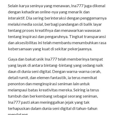
Selain karya seninya yang menawan, Ina777 juga dikenal
dengan kehadiran online-nya yang menarik dan
interaktif. Dia sering berinteraksi dengan penggemarnya
melalui media sosial, berbagi pandangan di balik layar
tentang proses kreatifnya dan menawarkan wawasan
tentang inspirasi dan pengaruhnya. Tingkat transparansi
dan aksesibilitas ini telah membantu menumbuhkan rasa
kebersamaan yang kuat di sekitar pekerjaannya.
Gaya dan bakat unik Ina777 telah memberinya tempat
yang layak di antara bintang-bintang yang sedang naik
daun di dunia seni digital. Dengan warna-warna cerah,
detail rumit, dan elemen fantastik, ia terus memikat
penonton dan menginspirasi seniman lain untuk
melampaui batas kreativitas mereka. Seiring ia terus
tumbuh dan berkembang sebagai seorang seniman,
Ina777 pasti akan meninggalkan jejak yang tak
terhapuskan dalam dunia seni digital di tahun-tahun
mendatang.