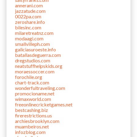
annerani.com
jazzatude.com
0022pa.com
zeroshare.info
bilesinc.com
milaretreatnz.com
modaagi.com
smallvilleph.com
galiciasuroeste.info
batallasdeguerra.com
dregstudios.com
neatstuffhelpskids.org
moraessoccer.com
forochile.org
chart-track.com
wonderfultraveling.com
promocioname.net
wimaxworld.com
freeonlinecricketgames.net
bestcashing.biz
firerestrictions.us
archiesbrooklyn.com
muambeiros.net
infozblog.com