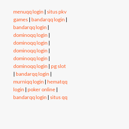
menuqq login
situs pkv
|
games
bandarqq login
|
|
bandarqq login
|
dominoqq login
|
dominoqq login
|
dominoqq login
|
dominoqq login
|
dominoqq login
pg slot
|
bandarqq login
|
|
murniqq login
hematqq
|
login
poker online
|
|
bandarqq login
situs qq
|