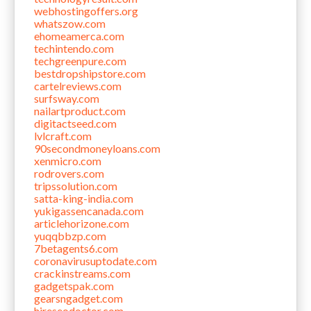
webhostingoffers.org
whatszow.com
ehomeamerca.com
techintendo.com
techgreenpure.com
bestdropshipstore.com
cartelreviews.com
surfsway.com
nailartproduct.com
digitactseed.com
lvlcraft.com
90secondmoneyloans.com
xenmicro.com
rodrovers.com
tripssolution.com
satta-king-india.com
yukigassencanada.com
articlehorizone.com
yuqqbbzp.com
7betagents6.com
coronavirusuptodate.com
crackinstreams.com
gadgetspak.com
gearsngadget.com
hireseodoctor.com