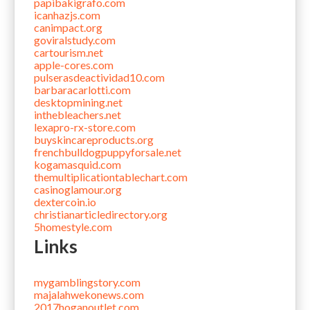
papibakigrafo.com
icanhazjs.com
canimpact.org
goviralstudy.com
cartourism.net
apple-cores.com
pulserasdeactividad10.com
barbaracarlotti.com
desktopmining.net
inthebleachers.net
lexapro-rx-store.com
buyskincareproducts.org
frenchbulldogpuppyforsale.net
kogamasquid.com
themultiplicationtablechart.com
casinoglamour.org
dextercoin.io
christianarticledirectory.org
5homestyle.com
Links
mygamblingstory.com
majalahwekonews.com
2017hoganoutlet.com