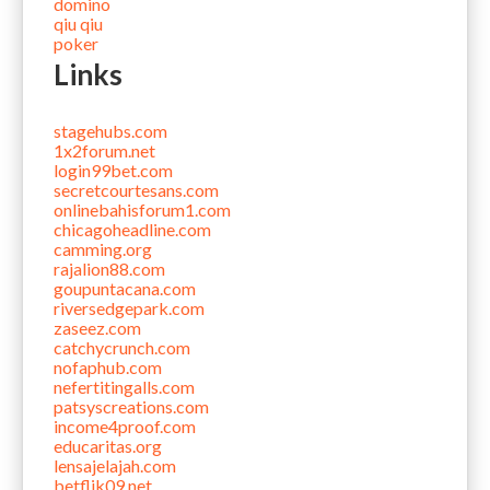
domino
qiu qiu
poker
Links
stagehubs.com
1x2forum.net
login99bet.com
secretcourtesans.com
onlinebahisforum1.com
chicagoheadline.com
camming.org
rajalion88.com
goupuntacana.com
riversedgepark.com
zaseez.com
catchycrunch.com
nofaphub.com
nefertitingalls.com
patsyscreations.com
income4proof.com
educaritas.org
lensajelajah.com
betflik09.net