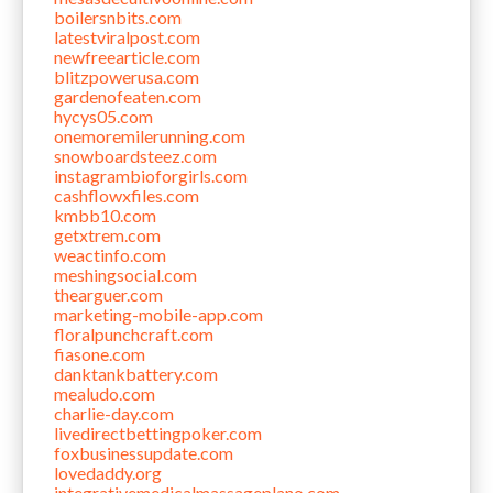
boilersnbits.com
latestviralpost.com
newfreearticle.com
blitzpowerusa.com
gardenofeaten.com
hycys05.com
onemoremilerunning.com
snowboardsteez.com
instagrambioforgirls.com
cashflowxfiles.com
kmbb10.com
getxtrem.com
weactinfo.com
meshingsocial.com
thearguer.com
marketing-mobile-app.com
floralpunchcraft.com
fiasone.com
danktankbattery.com
mealudo.com
charlie-day.com
livedirectbettingpoker.com
foxbusinessupdate.com
lovedaddy.org
integrativemedicalmassageplano.com