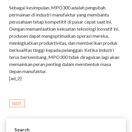
Sebagai kesimpulan, MPO300 adalah pengubah
permainan di industri manufaktur yang membantu
perusahaan tetap kompetitif di pasar cepat saat ini.
Dengan memanfaatkan kekuatan teknologi inovatif ini,
produsen dapat mengoptimalkan operasi mereka,
meningkatkan produktivitas, dan memberikan produk
berkualitas tinggi kepada pelanggan. Ketika industri
terus berkembang, MPO300 tidak diragukan lagi akan
memainkan peran penting dalam membentuk masa
depan manufaktur.
[ad_2]
SLOT
Search