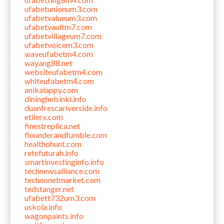
ufabetunionum3.com
ufabetvalueum3.com
ufabetvaultm7.com
ufabetvillageum7.com
ufabetvoicem3.com
waveufabetm4.com
wayang88.net
websiteufabetm4.com
whiteufabetm4.com
anikalappy.com
dininghelsinki.info
duanfrescariverside.info
etilerx.com
finestreplica.net
flounderandfumble.com
healthohunt.com
retefuturah.info
smartinvestinginfo.info
technewsalliance.com
technonetmarket.com
tedstanger.net
ufabett732um3.com
uskola.info
wagonpaints.info