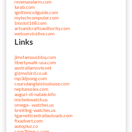
revenuealarm.com
lurab.com
ignitioncoilguide.com
mytechcomputer.com
bioslot168.com
artsandcraftsauthority.com
webservicelive.com
Links
jimsfamousbbq.com
libertywalk-usa.com
australiamovie.net
gizmobird.co.uk
mp3djsong.com
coursdanglaistoulouse.com
neptunuslex.com
auguri-di-natale.info
michelewatch.us
omega--watches.us
breitling-watches.us
tgarnettcentrallautoads.com
fixadvert.com
autopluz.co
save3time-c.com