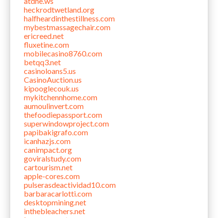
atdhe.ws
heckrodtwetland.org
halfheardinthestillness.com
mybestmassagechair.com
ericreed.net
fluxetine.com
mobilecasino8760.com
betqq3.net
casinoloans5.us
CasinoAuction.us
kipooglecouk.us
mykitchennhome.com
aumoulinvert.com
thefoodiepassport.com
superwindowproject.com
papibakigrafo.com
icanhazjs.com
canimpact.org
goviralstudy.com
cartourism.net
apple-cores.com
pulserasdeactividad10.com
barbaracarlotti.com
desktopmining.net
inthebleachers.net