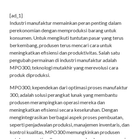
[ad_1]
Industri manufaktur memainkan peran penting dalam
perekonomian dengan memproduksi barang untuk
konsumen. Untuk mengikuti tuntutan pasar yang terus
berkembang, produsen terus mencari cara untuk
meningkatkan efisiensi dan produktivitas. Salah satu
pengubah permainan di industri manufaktur adalah
MPO300, teknologi mutakhir yang merevolusi cara
produk diproduksi.
MPO300, kependekan dari optimasi proses manufaktur
300, adalah solusi perangkat lunak yang membantu
produsen merampingkan operasi mereka dan
meningkatkan efisiensi secara keseluruhan. Dengan
mengintegrasikan berbagai aspek proses pembuatan,
seperti penjadwalan produksi, manajemen inventaris, dan
kontrol kualitas, MPO300 memungkinkan produsen