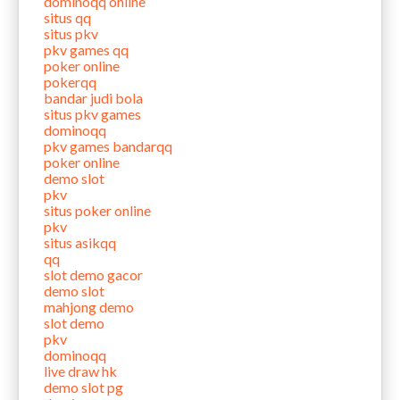
dominoqq online
situs qq
situs pkv
pkv games qq
poker online
pokerqq
bandar judi bola
situs pkv games
dominoqq
pkv games bandarqq
poker online
demo slot
pkv
situs poker online
pkv
situs asikqq
qq
slot demo gacor
demo slot
mahjong demo
slot demo
pkv
dominoqq
live draw hk
demo slot pg