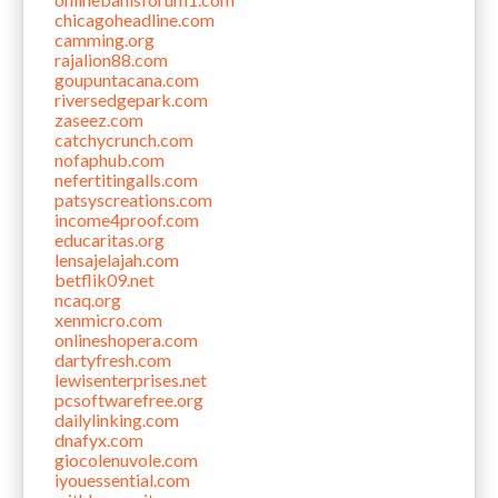
chicagoheadline.com
camming.org
rajalion88.com
goupuntacana.com
riversedgepark.com
zaseez.com
catchycrunch.com
nofaphub.com
nefertitingalls.com
patsyscreations.com
income4proof.com
educaritas.org
lensajelajah.com
betflik09.net
ncaq.org
xenmicro.com
onlineshopera.com
dartyfresh.com
lewisenterprises.net
pcsoftwarefree.org
dailylinking.com
dnafyx.com
giocolenuvole.com
iyouessential.com