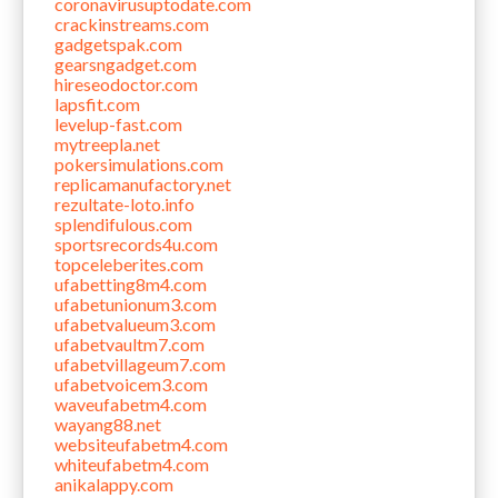
coronavirusuptodate.com
crackinstreams.com
gadgetspak.com
gearsngadget.com
hireseodoctor.com
lapsfit.com
levelup-fast.com
mytreepla.net
pokersimulations.com
replicamanufactory.net
rezultate-loto.info
splendifulous.com
sportsrecords4u.com
topceleberites.com
ufabetting8m4.com
ufabetunionum3.com
ufabetvalueum3.com
ufabetvaultm7.com
ufabetvillageum7.com
ufabetvoicem3.com
waveufabetm4.com
wayang88.net
websiteufabetm4.com
whiteufabetm4.com
anikalappy.com