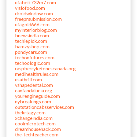
ufabett732m7.com
visiofood.com
droidwindow.com
freeprsubmission.com
ufagold666.com
myinteriorblog.com
bnewsindia.com
techiepick.com
bamzyshop.com
pondycars.com
techonfutures.com
techoologic.com
raspberryketonescanada.org
medihealthrules.com
usathrill.com
vshapedental.com
canfandalucia.org
yourengineguide.com
nybreakings.com
outstationcabsservices.com
thekrtagy.com
xchangeindia.com
coolmicrotech.com
dreamhousehack.com
the-techteacher.com