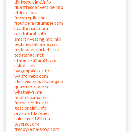
dininghelsinki.info
duanfrescariverside.info
etilerx.com
finestreplica.net
flounderandfumble.com
healthohunt.com
retefuturah.info
smartinvestinginfo.info
technewsalliance.com
technonetmarket.com
tedstanger.net
ufabett732um3.com
uskola.info
wagonpaints.info
waitfornext.com
clearvisionmarketing.co
quantum-code.co
whatnews.me
final-dream.com
finest-replica.net
gestioneinh.info
prosportdaily.net
salesinvest22.com
teseract.org
trendy-ama-shop.com