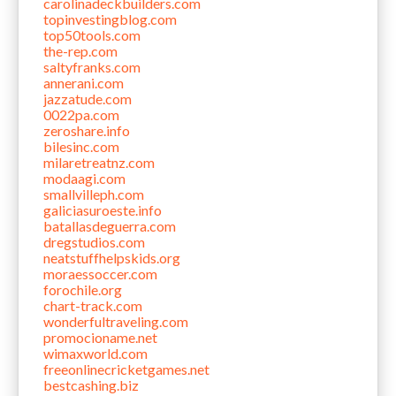
carolinadeckbuilders.com
topinvestingblog.com
top50tools.com
the-rep.com
saltyfranks.com
annerani.com
jazzatude.com
0022pa.com
zeroshare.info
bilesinc.com
milaretreatnz.com
modaagi.com
smallvilleph.com
galiciasuroeste.info
batallasdeguerra.com
dregstudios.com
neatstuffhelpskids.org
moraessoccer.com
forochile.org
chart-track.com
wonderfultraveling.com
promocioname.net
wimaxworld.com
freeonlinecricketgames.net
bestcashing.biz