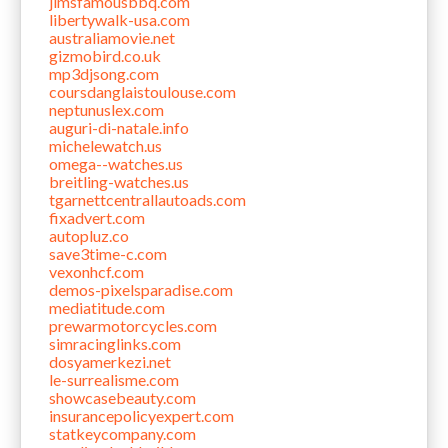
jimsfamousbbq.com
libertywalk-usa.com
australiamovie.net
gizmobird.co.uk
mp3djsong.com
coursdanglaistoulouse.com
neptunuslex.com
auguri-di-natale.info
michelewatch.us
omega--watches.us
breitling-watches.us
tgarnettcentrallautoads.com
fixadvert.com
autopluz.co
save3time-c.com
vexonhcf.com
demos-pixelsparadise.com
mediatitude.com
prewarmotorcycles.com
simracinglinks.com
dosyamerkezi.net
le-surrealisme.com
showcasebeauty.com
insurancepolicyexpert.com
statkeycompany.com