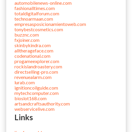
automobilenews-online.com
fashionalltimes.com
totaldigitalforum.com
technoarmaan.com
empresasposicionamientoweb.com
tonybestcosmetics.com
buzznc.com
fxjoiner.com
skinbykindra.com
alltherageface.com
codenational.com
progameexplorer.com
rockislandroastery.com
directselling-pro.com
revenuealarm.com
lurab.com
ignitioncoilguide.com
mytechcomputer.com
bioslot168.com
artsandcraftsauthority.com
webservicelive.com
Links