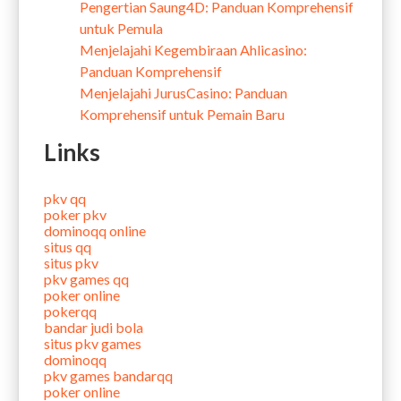
Pengertian Saung4D: Panduan Komprehensif
untuk Pemula
Menjelajahi Kegembiraan Ahlicasino:
Panduan Komprehensif
Menjelajahi JurusCasino: Panduan
Komprehensif untuk Pemain Baru
Links
pkv qq
poker pkv
dominoqq online
situs qq
situs pkv
pkv games qq
poker online
pokerqq
bandar judi bola
situs pkv games
dominoqq
pkv games bandarqq
poker online