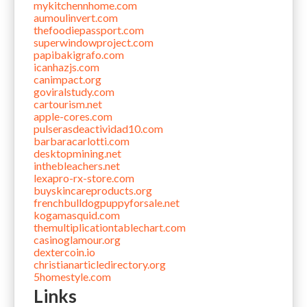
mykitchennhome.com
aumoulinvert.com
thefoodiepassport.com
superwindowproject.com
papibakigrafo.com
icanhazjs.com
canimpact.org
goviralstudy.com
cartourism.net
apple-cores.com
pulserasdeactividad10.com
barbaracarlotti.com
desktopmining.net
inthebleachers.net
lexapro-rx-store.com
buyskincareproducts.org
frenchbulldogpuppyforsale.net
kogamasquid.com
themultiplicationtablechart.com
casinoglamour.org
dextercoin.io
christianarticledirectory.org
5homestyle.com
Links