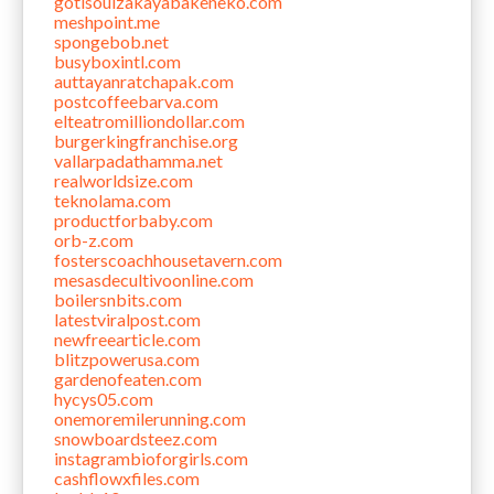
gotisouizakayabakeneko.com
meshpoint.me
spongebob.net
busyboxintl.com
auttayanratchapak.com
postcoffeebarva.com
elteatromilliondollar.com
burgerkingfranchise.org
vallarpadathamma.net
realworldsize.com
teknolama.com
productforbaby.com
orb-z.com
fosterscoachhousetavern.com
mesasdecultivoonline.com
boilersnbits.com
latestviralpost.com
newfreearticle.com
blitzpowerusa.com
gardenofeaten.com
hycys05.com
onemoremilerunning.com
snowboardsteez.com
instagrambioforgirls.com
cashflowxfiles.com