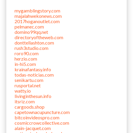
mygamblingstory.com
majalahwekonews.com
2017hoganoutlet.com
pelmanec.com
domino99qq.net
directoryoftheweb.com
donttellashton.com
rush3studio.com
roro90.com
herzio.com
in-hi5.com
krainafantasy.info
todas-noticias.com
senikartu.com
rusportal.net
watty.io
livinginthesun.info
itsriz.com
cargoods.shop
capetownacupuncture.com
bitcoinvideospro.com
cosmiccrowcollective.com
alain-jacquet.com