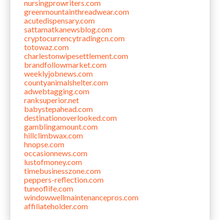
nursingprowriters.com
greenmountainthreadwear.com
acutedispensary.com
sattamatkanewsblog.com
cryptocurrencytradingcn.com
totowaz.com
charlestonwipesettlement.com
brandfollowmarket.com
weeklyjobnews.com
countyanimalshelter.com
adwebtagging.com
ranksuperior.net
babystepahead.com
destinationoverlooked.com
gamblingamount.com
hillclimbwax.com
hnopse.com
occasionnews.com
lustofmoney.com
timebusinesszone.com
peppers-reflection.com
tuneoflife.com
windowwellmaintenancepros.com
affiliateholder.com