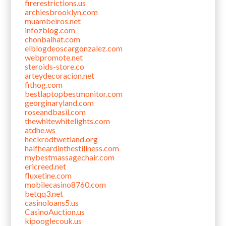
firerestrictions.us
archiesbrooklyn.com
muambeiros.net
infozblog.com
chonbaihat.com
elblogdeoscargonzalez.com
webpromote.net
steroids-store.co
arteydecoracion.net
fithog.com
bestlaptopbestmonitor.com
georginaryland.com
roseandbasil.com
thewhitewhitelights.com
atdhe.ws
heckrodtwetland.org
halfheardinthestillness.com
mybestmassagechair.com
ericreed.net
fluxetine.com
mobilecasino8760.com
betqq3.net
casinoloans5.us
CasinoAuction.us
kipooglecouk.us