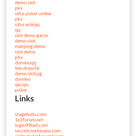
demo slot
pkv
situs poker online
pkv
situs asikqq
qq
slot demo gacor
demo slot
mahjong demo
slot demo
pkv
dominoqq
live draw hk
demo slot pg
domino
qiu qiu
poker
Links
stagehubs.com
1x2forum.net
login99bet.com
secretcourtesans.com
onlinebahisforum1.com