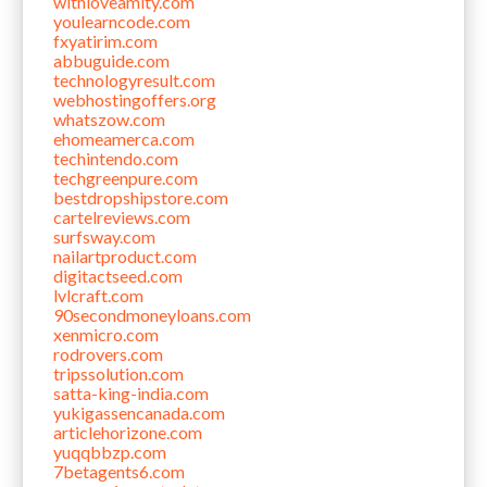
withloveamity.com
youlearncode.com
fxyatirim.com
abbuguide.com
technologyresult.com
webhostingoffers.org
whatszow.com
ehomeamerca.com
techintendo.com
techgreenpure.com
bestdropshipstore.com
cartelreviews.com
surfsway.com
nailartproduct.com
digitactseed.com
lvlcraft.com
90secondmoneyloans.com
xenmicro.com
rodrovers.com
tripssolution.com
satta-king-india.com
yukigassencanada.com
articlehorizone.com
yuqqbbzp.com
7betagents6.com