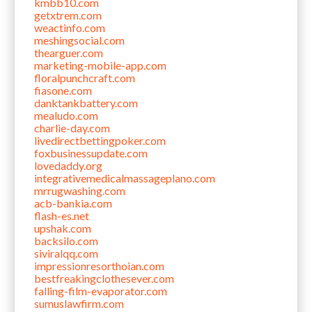
kmbb10.com
getxtrem.com
weactinfo.com
meshingsocial.com
thearguer.com
marketing-mobile-app.com
floralpunchcraft.com
fiasone.com
danktankbattery.com
mealudo.com
charlie-day.com
livedirectbettingpoker.com
foxbusinessupdate.com
lovedaddy.org
integrativemedicalmassageplano.com
mrrugwashing.com
acb-bankia.com
flash-es.net
upshak.com
backsilo.com
siviralqq.com
impressionresorthoian.com
bestfreakingclothesever.com
falling-film-evaporator.com
sumuslawfirm.com