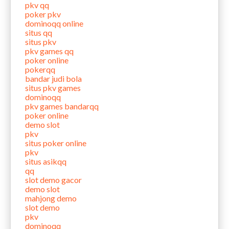
pkv qq
poker pkv
dominoqq online
situs qq
situs pkv
pkv games qq
poker online
pokerqq
bandar judi bola
situs pkv games
dominoqq
pkv games bandarqq
poker online
demo slot
pkv
situs poker online
pkv
situs asikqq
qq
slot demo gacor
demo slot
mahjong demo
slot demo
pkv
dominoqq