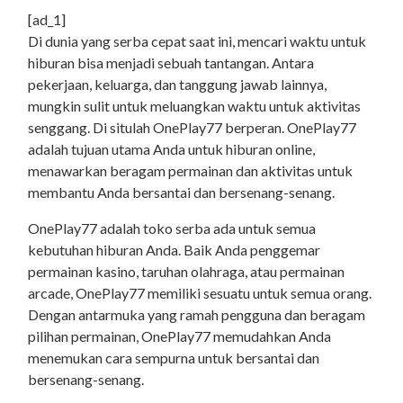
[ad_1]
Di dunia yang serba cepat saat ini, mencari waktu untuk
hiburan bisa menjadi sebuah tantangan. Antara
pekerjaan, keluarga, dan tanggung jawab lainnya,
mungkin sulit untuk meluangkan waktu untuk aktivitas
senggang. Di situlah OnePlay77 berperan. OnePlay77
adalah tujuan utama Anda untuk hiburan online,
menawarkan beragam permainan dan aktivitas untuk
membantu Anda bersantai dan bersenang-senang.
OnePlay77 adalah toko serba ada untuk semua
kebutuhan hiburan Anda. Baik Anda penggemar
permainan kasino, taruhan olahraga, atau permainan
arcade, OnePlay77 memiliki sesuatu untuk semua orang.
Dengan antarmuka yang ramah pengguna dan beragam
pilihan permainan, OnePlay77 memudahkan Anda
menemukan cara sempurna untuk bersantai dan
bersenang-senang.