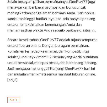
Selain beragam pilihan permainannya, OnePlay77 juga
menawarkan berbagai promosi dan bonus untuk
meningkatkan pengalaman bermain Anda. Dari bonus
sambutan hingga hadiah loyalitas, ada banyak peluang
untuk memaksimalkan kemenangan Anda dan
memanfaatkan waktu Anda sebaik-baiknya di situs ini.
Secara keseluruhan, OnePlay77 adalah tujuan sempurna
untuk hiburan online. Dengan beragam permainan,
komitmen terhadap keamanan, dan kompatibilitas
seluler, OnePlay77 memiliki semua yang Anda butuhkan
untuk bersantai, melepas penat, dan bersenang-senang.
Jadi mengapa menunggu? Kunjungi OnePlay77 hari ini
dan mulailah menikmati semua manfaat hiburan online.
[ad_2]
SLOT