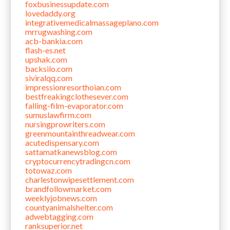
foxbusinessupdate.com
lovedaddy.org
integrativemedicalmassageplano.com
mrrugwashing.com
acb-bankia.com
flash-es.net
upshak.com
backsilo.com
siviralqq.com
impressionresorthoian.com
bestfreakingclothesever.com
falling-film-evaporator.com
sumuslawfirm.com
nursingprowriters.com
greenmountainthreadwear.com
acutedispensary.com
sattamatkanewsblog.com
cryptocurrencytradingcn.com
totowaz.com
charlestonwipesettlement.com
brandfollowmarket.com
weeklyjobnews.com
countyanimalshelter.com
adwebtagging.com
ranksuperior.net