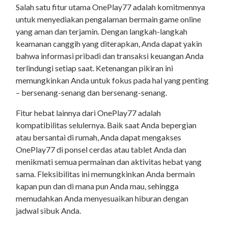
Salah satu fitur utama OnePlay77 adalah komitmennya
untuk menyediakan pengalaman bermain game online
yang aman dan terjamin. Dengan langkah-langkah
keamanan canggih yang diterapkan, Anda dapat yakin
bahwa informasi pribadi dan transaksi keuangan Anda
terlindungi setiap saat. Ketenangan pikiran ini
memungkinkan Anda untuk fokus pada hal yang penting
– bersenang-senang dan bersenang-senang.
Fitur hebat lainnya dari OnePlay77 adalah
kompatibilitas selulernya. Baik saat Anda bepergian
atau bersantai di rumah, Anda dapat mengakses
OnePlay77 di ponsel cerdas atau tablet Anda dan
menikmati semua permainan dan aktivitas hebat yang
sama. Fleksibilitas ini memungkinkan Anda bermain
kapan pun dan di mana pun Anda mau, sehingga
memudahkan Anda menyesuaikan hiburan dengan
jadwal sibuk Anda.