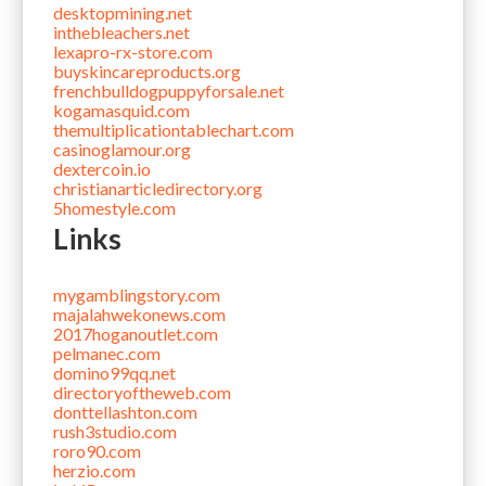
desktopmining.net
inthebleachers.net
lexapro-rx-store.com
buyskincareproducts.org
frenchbulldogpuppyforsale.net
kogamasquid.com
themultiplicationtablechart.com
casinoglamour.org
dextercoin.io
christianarticledirectory.org
5homestyle.com
Links
mygamblingstory.com
majalahwekonews.com
2017hoganoutlet.com
pelmanec.com
domino99qq.net
directoryoftheweb.com
donttellashton.com
rush3studio.com
roro90.com
herzio.com