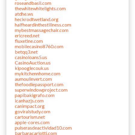
roseandbasil.com
thewhitewhitelights.com
atdhe.ws
heckrodtwetland.org
halfheardinthestillness.com
mybestmassagechair.com
ericreed.net
fluxetine.com
mobilecasino8760.com
betqq3.net
casinoloans5.us
CasinoAuction.us
kipooglecouk.us
mykitchennhome.com
aumoulinvert.com
thefoodiepassport.com
superwindowproject.com
papibakigrafo.com
icanhazjs.com
canimpact.org
goviralstudy.com
cartourism.net
apple-cores.com
pulserasdeactividad10.com
barbaracarlotti.com