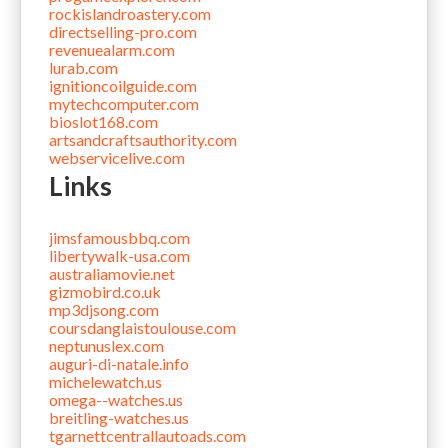
rockislandroastery.com
directselling-pro.com
revenuealarm.com
lurab.com
ignitioncoilguide.com
mytechcomputer.com
bioslot168.com
artsandcraftsauthority.com
webservicelive.com
Links
jimsfamousbbq.com
libertywalk-usa.com
australiamovie.net
gizmobird.co.uk
mp3djsong.com
coursdanglaistoulouse.com
neptunuslex.com
auguri-di-natale.info
michelewatch.us
omega--watches.us
breitling-watches.us
tgarnettcentrallautoads.com