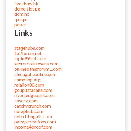
live draw hk
demo slot pg
domino
qiu qiu
poker
Links
stagehubs.com
1x2forum.net
login99bet.com
secretcourtesans.com
onlinebahisforum1.com
chicagoheadline.com
camming.org
rajalion88.com
goupuntacana.com
riversedgepark.com
zaseez.com
catchycrunch.com
nofaphub.com
nefertitingalls.com
patsyscreations.com
income4proof.com