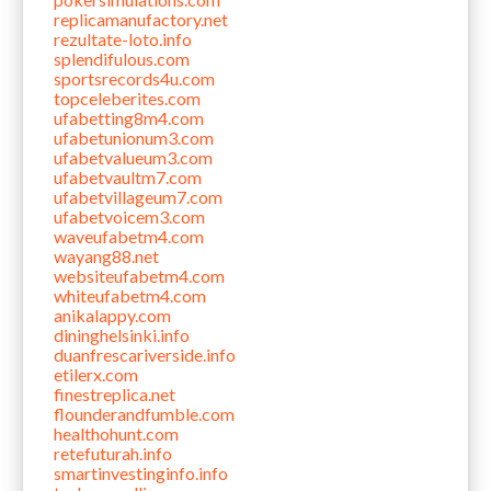
replicamanufactory.net
rezultate-loto.info
splendifulous.com
sportsrecords4u.com
topceleberites.com
ufabetting8m4.com
ufabetunionum3.com
ufabetvalueum3.com
ufabetvaultm7.com
ufabetvillageum7.com
ufabetvoicem3.com
waveufabetm4.com
wayang88.net
websiteufabetm4.com
whiteufabetm4.com
anikalappy.com
dininghelsinki.info
duanfrescariverside.info
etilerx.com
finestreplica.net
flounderandfumble.com
healthohunt.com
retefuturah.info
smartinvestinginfo.info