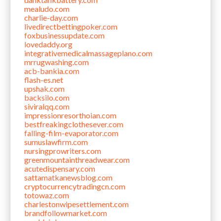
mealudo.com
charlie-day.com
livedirectbettingpoker.com
foxbusinessupdate.com
lovedaddy.org
integrativemedicalmassageplano.com
mrrugwashing.com
acb-bankia.com
flash-es.net
upshak.com
backsilo.com
siviralqq.com
impressionresorthoian.com
bestfreakingclothesever.com
falling-film-evaporator.com
sumuslawfirm.com
nursingprowriters.com
greenmountainthreadwear.com
acutedispensary.com
sattamatkanewsblog.com
cryptocurrencytradingcn.com
totowaz.com
charlestonwipesettlement.com
brandfollowmarket.com