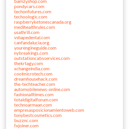
bamzyshop.com
pondycars.com
techonfutures.com
techoologic.com
raspberryketonescanada.org
medihealthrules.com
usathrill.com
vshapedental.com
canfandalucia.org
yourengineguide.com
nybreakings.com
outstationcabsservices.com
thekrtagy.com
xchangeindia.com
coolmicrotech.com
dreamhousehack.com
the-techteacher.com
automobilenews-online.com
fashionalltimes.com
totaldigitalforum.com
technoarmaan.com
empresasposicionamientoweb.com
tonybestcosmetics.com
buzznc.com
fxjoiner.com