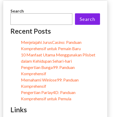
Search
Search
Recent Posts
Menjelajahi JurusCasino: Panduan
Komprehensif untuk Pemain Baru
10 Manfaat Utama Menggunakan Plisbet
dalam Kehidupan Sehari-hari
Pengertian Bunga99: Panduan
Komprehensif
Memahami Winlose99: Panduan
Komprehensif
Pengertian Parlay4D: Panduan
Komprehensif untuk Pemula
Links