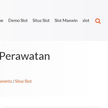
me
Demo Slot
Situs Slot
Slot Maxwin
slot
 Perawatan
ments
Situs Slot
/