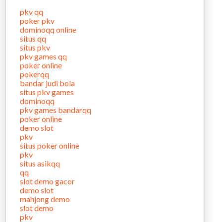
pkv qq
poker pkv
dominoqq online
situs qq
situs pkv
pkv games qq
poker online
pokerqq
bandar judi bola
situs pkv games
dominoqq
pkv games bandarqq
poker online
demo slot
pkv
situs poker online
pkv
situs asikqq
qq
slot demo gacor
demo slot
mahjong demo
slot demo
pkv