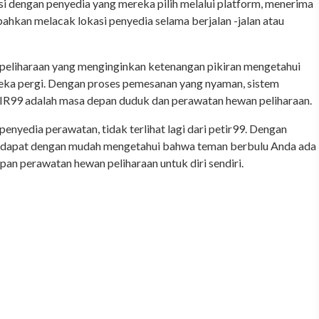
i dengan penyedia yang mereka pilih melalui platform, menerima
hkan melacak lokasi penyedia selama berjalan -jalan atau
peliharaan yang menginginkan ketenangan pikiran mengetahui
reka pergi. Dengan proses pemesanan yang nyaman, sistem
IR99 adalah masa depan duduk dan perawatan hewan peliharaan.
nyedia perawatan, tidak terlihat lagi dari petir99. Dengan
da dapat dengan mudah mengetahui bahwa teman berbulu Anda ada
epan perawatan hewan peliharaan untuk diri sendiri.