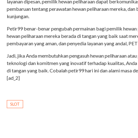
layanan dipesan, pemilik hewan peliharaan dapat berkomunikas
pembaruan tentang perawatan hewan peliharaan mereka, dan ba
kunjungan.
Petir99 benar-benar pengubah permainan bagi pemilik hewan 
hewan peliharaan mereka berada di tangan yang baik saat me
pembayaran yang aman, dan penyedia layanan yang andal, PET
Jadi, jika Anda membutuhkan pengasuh hewan peliharaan atau pe
teknologi dan komitmen yang inovatif terhadap kualitas, An
di tangan yang baik. Cobalah petir99 hari ini dan alami masa d
[ad_2]
SLOT