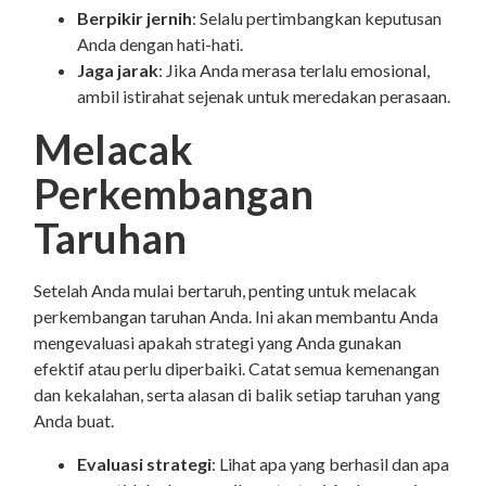
Berpikir jernih
: Selalu pertimbangkan keputusan
Anda dengan hati-hati.
Jaga jarak
: Jika Anda merasa terlalu emosional,
ambil istirahat sejenak untuk meredakan perasaan.
Melacak
Perkembangan
Taruhan
Setelah Anda mulai bertaruh, penting untuk melacak
perkembangan taruhan Anda. Ini akan membantu Anda
mengevaluasi apakah strategi yang Anda gunakan
efektif atau perlu diperbaiki. Catat semua kemenangan
dan kekalahan, serta alasan di balik setiap taruhan yang
Anda buat.
Evaluasi strategi
: Lihat apa yang berhasil dan apa