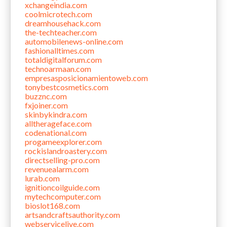
xchangeindia.com
coolmicrotech.com
dreamhousehack.com
the-techteacher.com
automobilenews-online.com
fashionalltimes.com
totaldigitalforum.com
technoarmaan.com
empresasposicionamientoweb.com
tonybestcosmetics.com
buzznc.com
fxjoiner.com
skinbykindra.com
alltherageface.com
codenational.com
progameexplorer.com
rockislandroastery.com
directselling-pro.com
revenuealarm.com
lurab.com
ignitioncoilguide.com
mytechcomputer.com
bioslot168.com
artsandcraftsauthority.com
webservicelive.com