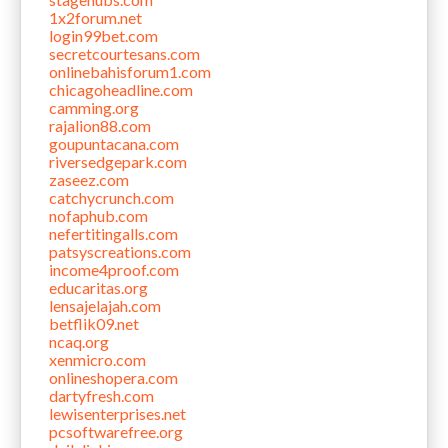
1x2forum.net
login99bet.com
secretcourtesans.com
onlinebahisforum1.com
chicagoheadline.com
camming.org
rajalion88.com
goupuntacana.com
riversedgepark.com
zaseez.com
catchycrunch.com
nofaphub.com
nefertitingalls.com
patsyscreations.com
income4proof.com
educaritas.org
lensajelajah.com
betflik09.net
ncaq.org
xenmicro.com
onlineshopera.com
dartyfresh.com
lewisenterprises.net
pcsoftwarefree.org