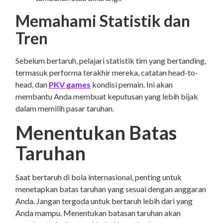
Memahami Statistik dan
Tren
Sebelum bertaruh, pelajari statistik tim yang bertanding,
termasuk performa terakhir mereka, catatan head-to-
head, dan
PKV games
kondisi pemain. Ini akan
membantu Anda membuat keputusan yang lebih bijak
dalam memilih pasar taruhan.
Menentukan Batas
Taruhan
Saat bertaruh di bola internasional, penting untuk
menetapkan batas taruhan yang sesuai dengan anggaran
Anda. Jangan tergoda untuk bertaruh lebih dari yang
Anda mampu. Menentukan batasan taruhan akan