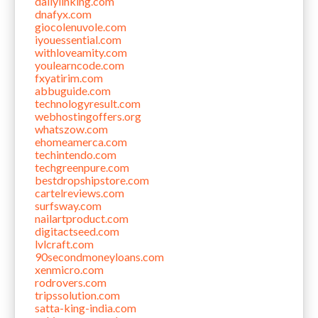
dailylinking.com
dnafyx.com
giocolenuvole.com
iyouessential.com
withloveamity.com
youlearncode.com
fxyatirim.com
abbuguide.com
technologyresult.com
webhostingoffers.org
whatszow.com
ehomeamerca.com
techintendo.com
techgreenpure.com
bestdropshipstore.com
cartelreviews.com
surfsway.com
nailartproduct.com
digitactseed.com
lvlcraft.com
90secondmoneyloans.com
xenmicro.com
rodrovers.com
tripssolution.com
satta-king-india.com