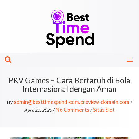
Skip
to
content
PKV Games – Cara Bertaruh di Bola
Internasional dengan Aman
admin@besttimespend-com.preview-domain.com
By
/
No Comments
Situs Slot
/
/
April 26, 2025