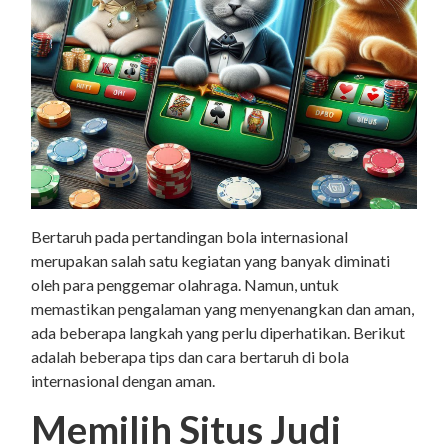
Bertaruh pada pertandingan bola internasional
merupakan salah satu kegiatan yang banyak diminati
oleh para penggemar olahraga. Namun, untuk
memastikan pengalaman yang menyenangkan dan aman,
ada beberapa langkah yang perlu diperhatikan. Berikut
adalah beberapa tips dan cara bertaruh di bola
internasional dengan aman.
Memilih Situs Judi