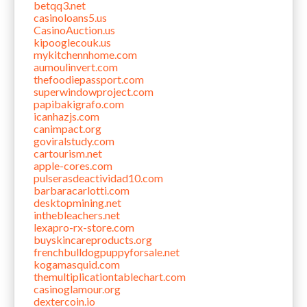
betqq3.net
casinoloans5.us
CasinoAuction.us
kipooglecouk.us
mykitchennhome.com
aumoulinvert.com
thefoodiepassport.com
superwindowproject.com
papibakigrafo.com
icanhazjs.com
canimpact.org
goviralstudy.com
cartourism.net
apple-cores.com
pulserasdeactividad10.com
barbaracarlotti.com
desktopmining.net
inthebleachers.net
lexapro-rx-store.com
buyskincareproducts.org
frenchbulldogpuppyforsale.net
kogamasquid.com
themultiplicationtablechart.com
casinoglamour.org
dextercoin.io