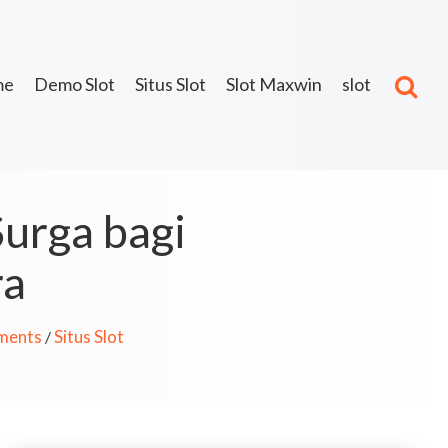
me
Demo Slot
Situs Slot
Slot Maxwin
slot
urga bagi
ra
ments
Situs Slot
/