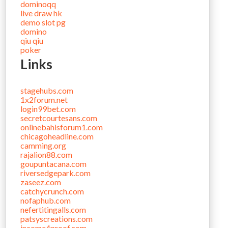
dominoqq
live draw hk
demo slot pg
domino
qiu qiu
poker
Links
stagehubs.com
1x2forum.net
login99bet.com
secretcourtesans.com
onlinebahisforum1.com
chicagoheadline.com
camming.org
rajalion88.com
goupuntacana.com
riversedgepark.com
zaseez.com
catchycrunch.com
nofaphub.com
nefertitingalls.com
patsyscreations.com
income4proof.com