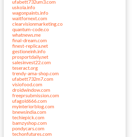
ufabett732um3.com
uskola.info
wagonpaints.info
waitfornext.com
clearvisionmarketing.co
quantum-code.co
whatnews.me
final-dream.com
finest-replica.net
gestioneinh.info
prosportdaily.net
salesinvest22.com
teseract.org
trendy-ama-shop.com
ufabett732m7.com
visiofood.com
droidwindow.com
freeprsubmission.com
ufagold666.com
myinteriorblog.com
bnewsindia.com
techiepick.com
bamzyshop.com
pondycars.com
techonfutures.com