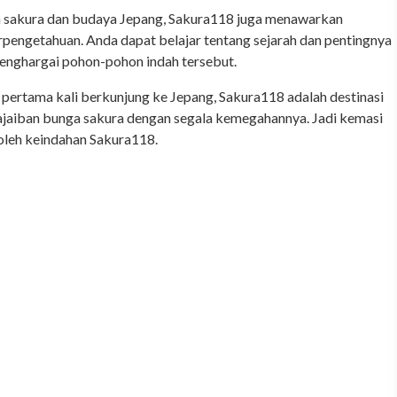
ga sakura dan budaya Jepang, Sakura118 juga menawarkan
rpengetahuan. Anda dapat belajar tentang sejarah dan pentingnya
enghargai pohon-pohon indah tersebut.
ertama kali berkunjung ke Jepang, Sakura118 adalah destinasi
eajaiban bunga sakura dengan segala kemegahannya. Jadi kemasi
 oleh keindahan Sakura118.