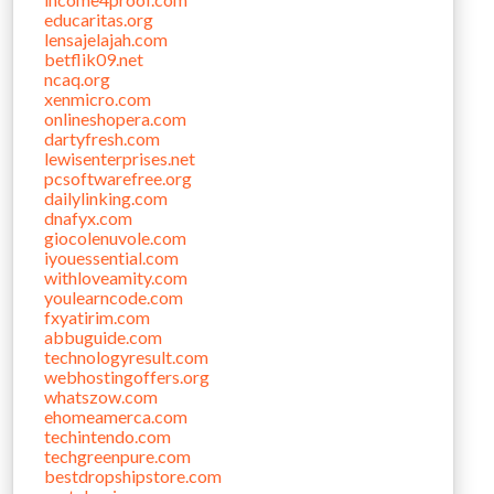
educaritas.org
lensajelajah.com
betflik09.net
ncaq.org
xenmicro.com
onlineshopera.com
dartyfresh.com
lewisenterprises.net
pcsoftwarefree.org
dailylinking.com
dnafyx.com
giocolenuvole.com
iyouessential.com
withloveamity.com
youlearncode.com
fxyatirim.com
abbuguide.com
technologyresult.com
webhostingoffers.org
whatszow.com
ehomeamerca.com
techintendo.com
techgreenpure.com
bestdropshipstore.com