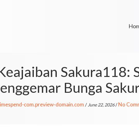
Ho
Keajaiban Sakura118: S
enggemar Bunga Saku
imespend-com.preview-domain.com
No Com
/
/
June 22, 2026