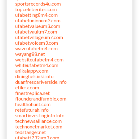
sportsrecords4u.com
topceleberites.com
ufabetting8m4.com
ufabetunionum3.com
ufabetvalueum3.com
ufabetvaultm7.com
ufabetvillageum7.com
ufabetvoicem3.com
waveufabetm4.com
wayang88.net
websiteufabetm4.com
whiteufabetm4.com
anikalappy.com
dininghelsinki.info
duanfrescariverside.info
etilerx.com
finestreplica.net
flounderandfumble.com
healthohunt.com
retefuturah.info
smartinvestinginfo.info
technewsalliance.com
technonetmarket.com
tedstanger.net
ufabett732um3.com