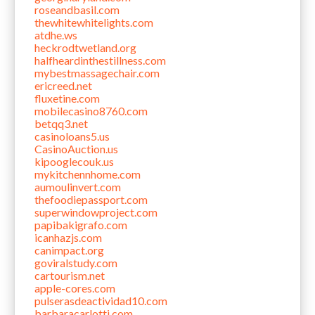
roseandbasil.com
thewhitewhitelights.com
atdhe.ws
heckrodtwetland.org
halfheardinthestillness.com
mybestmassagechair.com
ericreed.net
fluxetine.com
mobilecasino8760.com
betqq3.net
casinoloans5.us
CasinoAuction.us
kipooglecouk.us
mykitchennhome.com
aumoulinvert.com
thefoodiepassport.com
superwindowproject.com
papibakigrafo.com
icanhazjs.com
canimpact.org
goviralstudy.com
cartourism.net
apple-cores.com
pulserasdeactividad10.com
barbaracarlotti.com