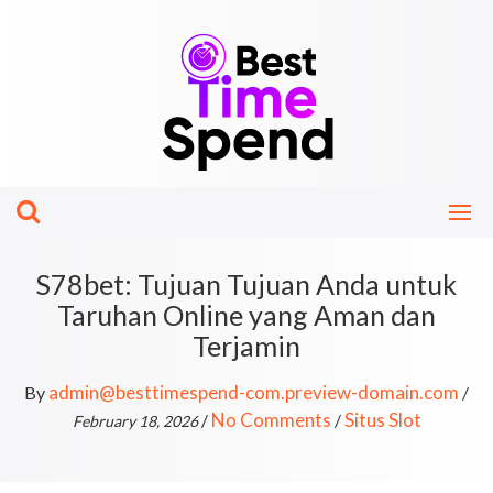
Skip
to
content
S78bet: Tujuan Tujuan Anda untuk
Taruhan Online yang Aman dan
Terjamin
admin@besttimespend-com.preview-domain.com
By
/
No Comments
Situs Slot
/
/
February 18, 2026