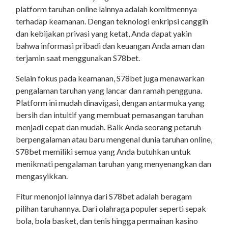
platform taruhan online lainnya adalah komitmennya
terhadap keamanan. Dengan teknologi enkripsi canggih
dan kebijakan privasi yang ketat, Anda dapat yakin
bahwa informasi pribadi dan keuangan Anda aman dan
terjamin saat menggunakan S78bet.
Selain fokus pada keamanan, S78bet juga menawarkan
pengalaman taruhan yang lancar dan ramah pengguna.
Platform ini mudah dinavigasi, dengan antarmuka yang
bersih dan intuitif yang membuat pemasangan taruhan
menjadi cepat dan mudah. Baik Anda seorang petaruh
berpengalaman atau baru mengenal dunia taruhan online,
S78bet memiliki semua yang Anda butuhkan untuk
menikmati pengalaman taruhan yang menyenangkan dan
mengasyikkan.
Fitur menonjol lainnya dari S78bet adalah beragam
pilihan taruhannya. Dari olahraga populer seperti sepak
bola, bola basket, dan tenis hingga permainan kasino