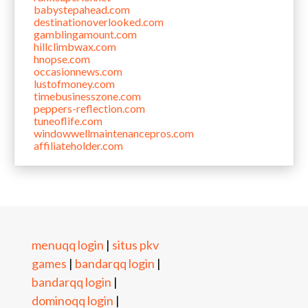
babystepahead.com
destinationoverlooked.com
gamblingamount.com
hillclimbwax.com
hnopse.com
occasionnews.com
lustofmoney.com
timebusinesszone.com
peppers-reflection.com
tuneoflife.com
windowwellmaintenancepros.com
affiliateholder.com
menuqq login
situs pkv
|
games
bandarqq login
|
|
bandarqq login
|
dominoqq login
|