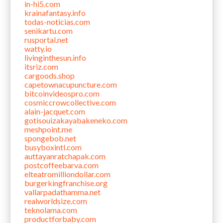
in-hi5.com
krainafantasy.info
todas-noticias.com
senikartu.com
rusportal.net
watty.io
livinginthesun.info
itsriz.com
cargoods.shop
capetownacupuncture.com
bitcoinvideospro.com
cosmiccrowcollective.com
alain-jacquet.com
gotisouizakayabakeneko.com
meshpoint.me
spongebob.net
busyboxintl.com
auttayanratchapak.com
postcoffeebarva.com
elteatromilliondollar.com
burgerkingfranchise.org
vallarpadathamma.net
realworldsize.com
teknolama.com
productforbaby.com