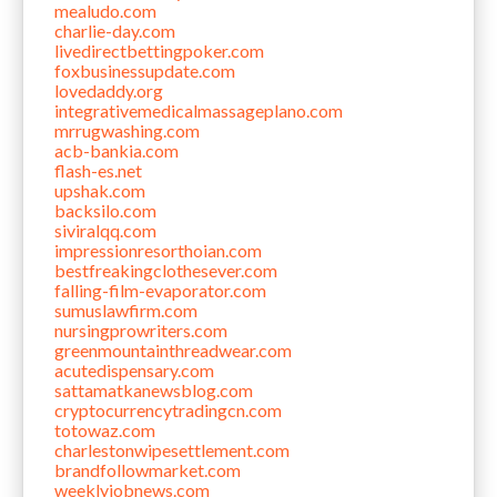
mealudo.com
charlie-day.com
livedirectbettingpoker.com
foxbusinessupdate.com
lovedaddy.org
integrativemedicalmassageplano.com
mrrugwashing.com
acb-bankia.com
flash-es.net
upshak.com
backsilo.com
siviralqq.com
impressionresorthoian.com
bestfreakingclothesever.com
falling-film-evaporator.com
sumuslawfirm.com
nursingprowriters.com
greenmountainthreadwear.com
acutedispensary.com
sattamatkanewsblog.com
cryptocurrencytradingcn.com
totowaz.com
charlestonwipesettlement.com
brandfollowmarket.com
weeklyjobnews.com