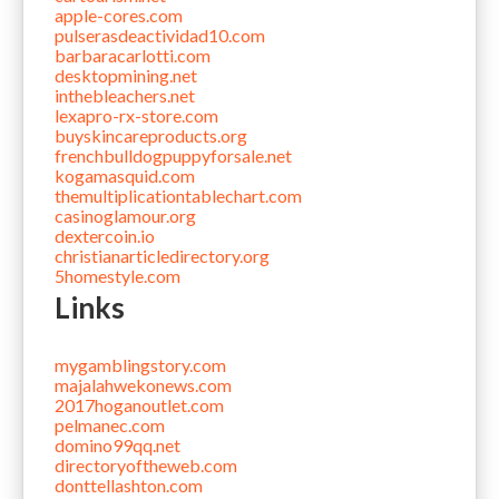
apple-cores.com
pulserasdeactividad10.com
barbaracarlotti.com
desktopmining.net
inthebleachers.net
lexapro-rx-store.com
buyskincareproducts.org
frenchbulldogpuppyforsale.net
kogamasquid.com
themultiplicationtablechart.com
casinoglamour.org
dextercoin.io
christianarticledirectory.org
5homestyle.com
Links
mygamblingstory.com
majalahwekonews.com
2017hoganoutlet.com
pelmanec.com
domino99qq.net
directoryoftheweb.com
donttellashton.com