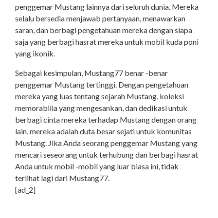
penggemar Mustang lainnya dari seluruh dunia. Mereka
selalu bersedia menjawab pertanyaan, menawarkan
saran, dan berbagi pengetahuan mereka dengan siapa
saja yang berbagi hasrat mereka untuk mobil kuda poni
yang ikonik.
Sebagai kesimpulan, Mustang77 benar -benar
penggemar Mustang tertinggi. Dengan pengetahuan
mereka yang luas tentang sejarah Mustang, koleksi
memorabilia yang mengesankan, dan dedikasi untuk
berbagi cinta mereka terhadap Mustang dengan orang
lain, mereka adalah duta besar sejati untuk komunitas
Mustang. Jika Anda seorang penggemar Mustang yang
mencari seseorang untuk terhubung dan berbagi hasrat
Anda untuk mobil -mobil yang luar biasa ini, tidak
terlihat lagi dari Mustang77.
[ad_2]