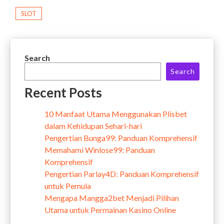
SLOT
Search
Search
Recent Posts
10 Manfaat Utama Menggunakan Plisbet
dalam Kehidupan Sehari-hari
Pengertian Bunga99: Panduan Komprehensif
Memahami Winlose99: Panduan
Komprehensif
Pengertian Parlay4D: Panduan Komprehensif
untuk Pemula
Mengapa Mangga2bet Menjadi Pilihan
Utama untuk Permainan Kasino Online