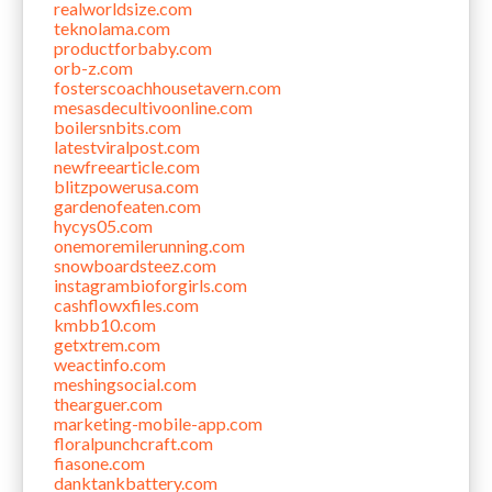
realworldsize.com
teknolama.com
productforbaby.com
orb-z.com
fosterscoachhousetavern.com
mesasdecultivoonline.com
boilersnbits.com
latestviralpost.com
newfreearticle.com
blitzpowerusa.com
gardenofeaten.com
hycys05.com
onemoremilerunning.com
snowboardsteez.com
instagrambioforgirls.com
cashflowxfiles.com
kmbb10.com
getxtrem.com
weactinfo.com
meshingsocial.com
thearguer.com
marketing-mobile-app.com
floralpunchcraft.com
fiasone.com
danktankbattery.com