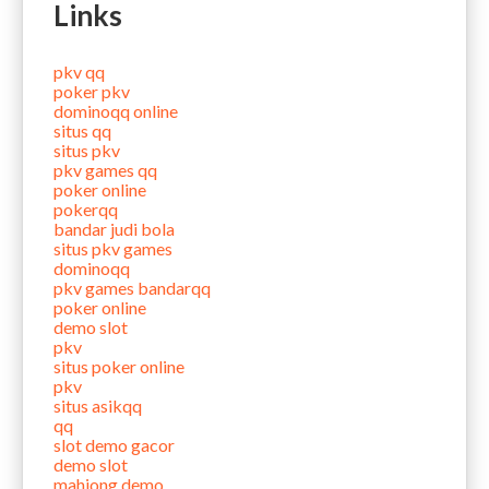
Links
pkv qq
poker pkv
dominoqq online
situs qq
situs pkv
pkv games qq
poker online
pokerqq
bandar judi bola
situs pkv games
dominoqq
pkv games bandarqq
poker online
demo slot
pkv
situs poker online
pkv
situs asikqq
qq
slot demo gacor
demo slot
mahjong demo