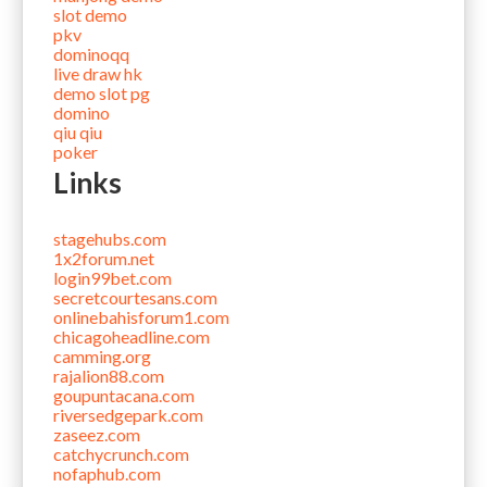
slot demo
pkv
dominoqq
live draw hk
demo slot pg
domino
qiu qiu
poker
Links
stagehubs.com
1x2forum.net
login99bet.com
secretcourtesans.com
onlinebahisforum1.com
chicagoheadline.com
camming.org
rajalion88.com
goupuntacana.com
riversedgepark.com
zaseez.com
catchycrunch.com
nofaphub.com