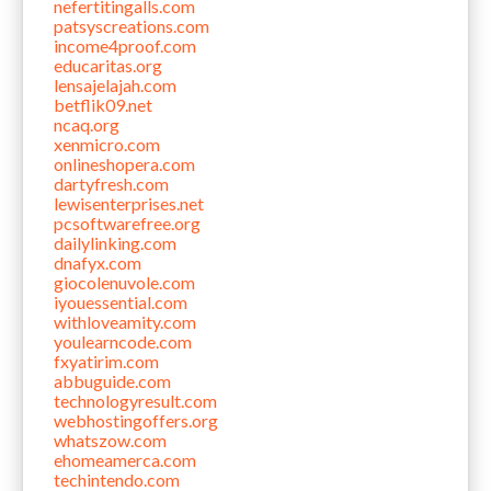
nefertitingalls.com
patsyscreations.com
income4proof.com
educaritas.org
lensajelajah.com
betflik09.net
ncaq.org
xenmicro.com
onlineshopera.com
dartyfresh.com
lewisenterprises.net
pcsoftwarefree.org
dailylinking.com
dnafyx.com
giocolenuvole.com
iyouessential.com
withloveamity.com
youlearncode.com
fxyatirim.com
abbuguide.com
technologyresult.com
webhostingoffers.org
whatszow.com
ehomeamerca.com
techintendo.com