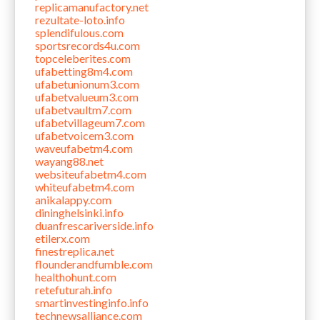
replicamanufactory.net
rezultate-loto.info
splendifulous.com
sportsrecords4u.com
topceleberites.com
ufabetting8m4.com
ufabetunionum3.com
ufabetvalueum3.com
ufabetvaultm7.com
ufabetvillageum7.com
ufabetvoicem3.com
waveufabetm4.com
wayang88.net
websiteufabetm4.com
whiteufabetm4.com
anikalappy.com
dininghelsinki.info
duanfrescariverside.info
etilerx.com
finestreplica.net
flounderandfumble.com
healthohunt.com
retefuturah.info
smartinvestinginfo.info
technewsalliance.com