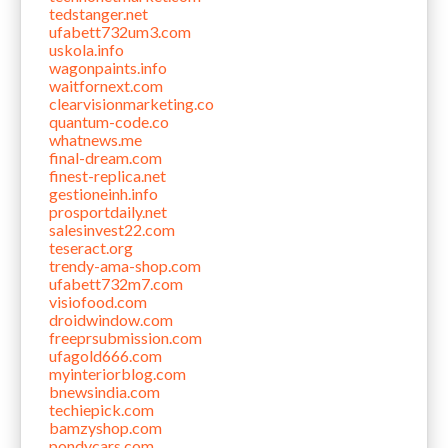
tedstanger.net
ufabett732um3.com
uskola.info
wagonpaints.info
waitfornext.com
clearvisionmarketing.co
quantum-code.co
whatnews.me
final-dream.com
finest-replica.net
gestioneinh.info
prosportdaily.net
salesinvest22.com
teseract.org
trendy-ama-shop.com
ufabett732m7.com
visiofood.com
droidwindow.com
freeprsubmission.com
ufagold666.com
myinteriorblog.com
bnewsindia.com
techiepick.com
bamzyshop.com
pondycars.com