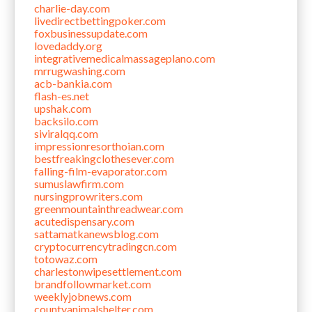
charlie-day.com
livedirectbettingpoker.com
foxbusinessupdate.com
lovedaddy.org
integrativemedicalmassageplano.com
mrrugwashing.com
acb-bankia.com
flash-es.net
upshak.com
backsilo.com
siviralqq.com
impressionresorthoian.com
bestfreakingclothesever.com
falling-film-evaporator.com
sumuslawfirm.com
nursingprowriters.com
greenmountainthreadwear.com
acutedispensary.com
sattamatkanewsblog.com
cryptocurrencytradingcn.com
totowaz.com
charlestonwipesettlement.com
brandfollowmarket.com
weeklyjobnews.com
countyanimalshelter.com