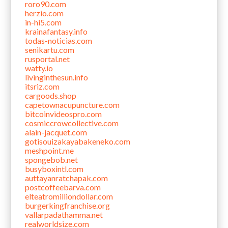
roro90.com
herzio.com
in-hi5.com
krainafantasy.info
todas-noticias.com
senikartu.com
rusportal.net
watty.io
livinginthesun.info
itsriz.com
cargoods.shop
capetownacupuncture.com
bitcoinvideospro.com
cosmiccrowcollective.com
alain-jacquet.com
gotisouizakayabakeneko.com
meshpoint.me
spongebob.net
busyboxintl.com
auttayanratchapak.com
postcoffeebarva.com
elteatromilliondollar.com
burgerkingfranchise.org
vallarpadathamma.net
realworldsize.com