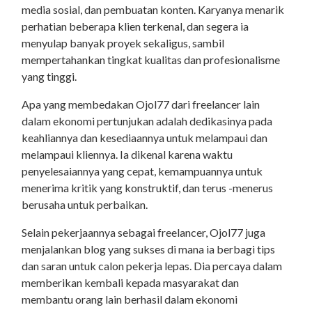
media sosial, dan pembuatan konten. Karyanya menarik
perhatian beberapa klien terkenal, dan segera ia
menyulap banyak proyek sekaligus, sambil
mempertahankan tingkat kualitas dan profesionalisme
yang tinggi.
Apa yang membedakan Ojol77 dari freelancer lain
dalam ekonomi pertunjukan adalah dedikasinya pada
keahliannya dan kesediaannya untuk melampaui dan
melampaui kliennya. Ia dikenal karena waktu
penyelesaiannya yang cepat, kemampuannya untuk
menerima kritik yang konstruktif, dan terus -menerus
berusaha untuk perbaikan.
Selain pekerjaannya sebagai freelancer, Ojol77 juga
menjalankan blog yang sukses di mana ia berbagi tips
dan saran untuk calon pekerja lepas. Dia percaya dalam
memberikan kembali kepada masyarakat dan
membantu orang lain berhasil dalam ekonomi