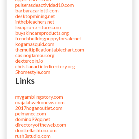
pulserasdeactividad10.com
barbaracarlotti.com
desktopmining.net
inthebleachers.net
lexapro-rx-store.com
buyskincareproducts.org
frenchbulldogpuppyforsale.net
kogamasquid.com
themultiplicationtablechart.com
casinoglamour.org
dextercoin.io
christianarticledirectory.org
5homestyle.com
Links
mygamblingstory.com
majalahwekonews.com
2017hoganoutlet.com
pelmanec.com
domino99qq.net
directoryoftheweb.com
donttellashton.com
rush3studio.com