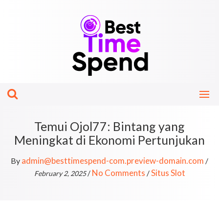
Skip
to
content
Temui Ojol77: Bintang yang
Meningkat di Ekonomi Pertunjukan
admin@besttimespend-com.preview-domain.com
By
/
No Comments
Situs Slot
/
/
February 2, 2025