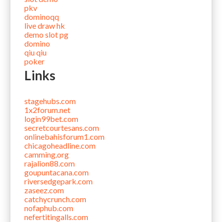
pkv
dominoqq
live draw hk
demo slot pg
domino
qiu qiu
poker
Links
stagehubs.com
1x2forum.net
login99bet.com
secretcourtesans.com
onlinebahisforum1.com
chicagoheadline.com
camming.org
rajalion88.com
goupuntacana.com
riversedgepark.com
zaseez.com
catchycrunch.com
nofaphub.com
nefertitingalls.com