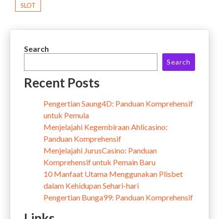
SLOT
Search
Search
Recent Posts
Pengertian Saung4D: Panduan Komprehensif
untuk Pemula
Menjelajahi Kegembiraan Ahlicasino:
Panduan Komprehensif
Menjelajahi JurusCasino: Panduan
Komprehensif untuk Pemain Baru
10 Manfaat Utama Menggunakan Plisbet
dalam Kehidupan Sehari-hari
Pengertian Bunga99: Panduan Komprehensif
Links