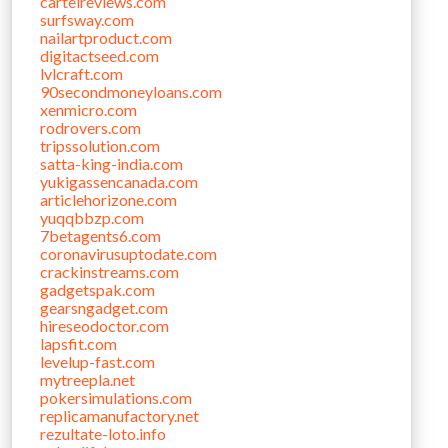
cartelreviews.com
surfsway.com
nailartproduct.com
digitactseed.com
lvlcraft.com
90secondmoneyloans.com
xenmicro.com
rodrovers.com
tripssolution.com
satta-king-india.com
yukigassencanada.com
articlehorizone.com
yuqqbbzp.com
7betagents6.com
coronavirusuptodate.com
crackinstreams.com
gadgetspak.com
gearsngadget.com
hireseodoctor.com
lapsfit.com
levelup-fast.com
mytreepla.net
pokersimulations.com
replicamanufactory.net
rezultate-loto.info