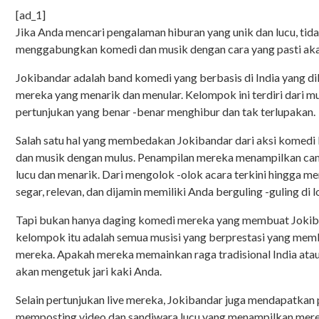
[ad_1]
Jika Anda mencari pengalaman hiburan yang unik dan lucu, tidak 
menggabungkan komedi dan musik dengan cara yang pasti ak
Jokibandar adalah band komedi yang berbasis di India yang di
mereka yang menarik dan menular. Kelompok ini terdiri dari
pertunjukan yang benar -benar menghibur dan tak terlupakan.
Salah satu hal yang membedakan Jokibandar dari aksi kome
dan musik dengan mulus. Penampilan mereka menampilkan camp
lucu dan menarik. Dari mengolok -olok acara terkini hingga me
segar, relevan, dan dijamin memiliki Anda berguling -guling di l
Tapi bukan hanya daging komedi mereka yang membuat Jokiba
kelompok itu adalah semua musisi yang berprestasi yang memb
mereka. Apakah mereka memainkan raga tradisional India atau l
akan mengetuk jari kaki Anda.
Selain pertunjukan live mereka, Jokibandar juga mendapatkan p
memposting video dan sandiwara lucu yang menampilkan mere