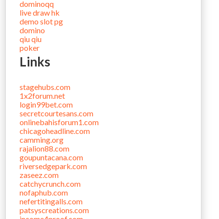
dominoqq
live draw hk
demo slot pg
domino
qiu qiu
poker
Links
stagehubs.com
1x2forum.net
login99bet.com
secretcourtesans.com
onlinebahisforum1.com
chicagoheadline.com
camming.org
rajalion88.com
goupuntacana.com
riversedgepark.com
zaseez.com
catchycrunch.com
nofaphub.com
nefertitingalls.com
patsyscreations.com
income4proof.com