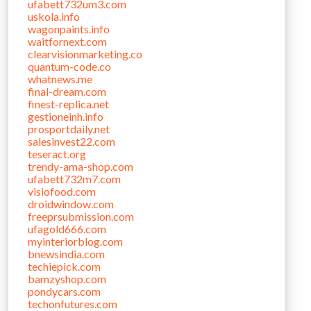
ufabett732um3.com
uskola.info
wagonpaints.info
waitfornext.com
clearvisionmarketing.co
quantum-code.co
whatnews.me
final-dream.com
finest-replica.net
gestioneinh.info
prosportdaily.net
salesinvest22.com
teseract.org
trendy-ama-shop.com
ufabett732m7.com
visiofood.com
droidwindow.com
freeprsubmission.com
ufagold666.com
myinteriorblog.com
bnewsindia.com
techiepick.com
bamzyshop.com
pondycars.com
techonfutures.com