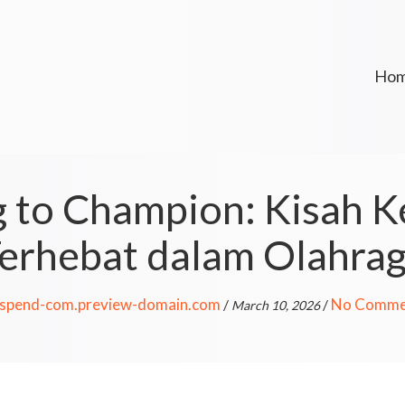
Ho
 to Champion: Kisah K
erhebat dalam Olahra
spend-com.preview-domain.com
No Comme
/
/
March 10, 2026