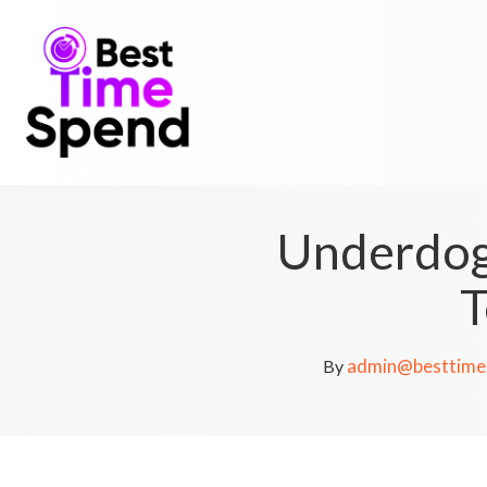
Skip
to
content
Underdog
T
admin@besttime
By