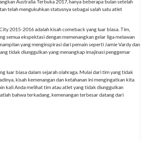
ngkan Australia Terbuka 2017, hanya beberapa bulan setelah
an telah mengukuhkan statusnya sebagai salah satu atlet
 City 2015-2016 adalah kisah comeback yang luar biasa. Tim,
ng semua ekspektasi dengan memenangkan gelar liga melawan
enampilan yang menginspirasi dari pemain seperti Jamie Vardy dan
 yang tidak diunggulkan yang menangkap imajinasi penggemar
g luar biasa dalam sejarah olahraga. Mulai dari tim yang tidak
badinya, kisah kemenangan dan ketahanan ini mengingatkan kita
lain kali Anda melihat tim atau atlet yang tidak diunggulkan
gatlah bahwa terkadang, kemenangan terbesar datang dari