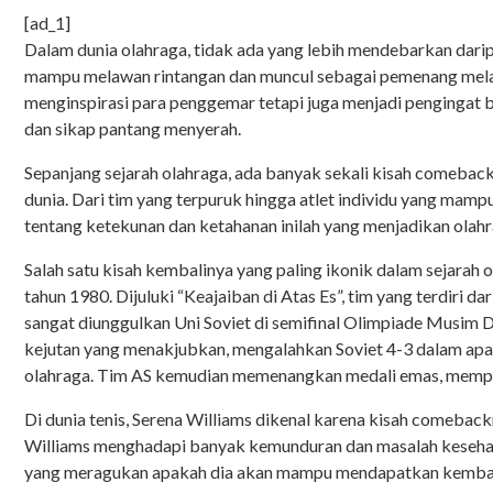
[ad_1]
Dalam dunia olahraga, tidak ada yang lebih mendebarkan dari
mampu melawan rintangan dan muncul sebagai pemenang mela
menginspirasi para penggemar tetapi juga menjadi pengingat b
dan sikap pantang menyerah.
Sepanjang sejarah olahraga, ada banyak sekali kisah comeback
dunia. Dari tim yang terpuruk hingga atlet individu yang mamp
tentang ketekunan dan ketahanan inilah yang menjadikan olahr
Salah satu kisah kembalinya yang paling ikonik dalam sejarah 
tahun 1980. Dijuluki “Keajaiban di Atas Es”, tim yang terdiri d
sangat diunggulkan Uni Soviet di semifinal Olimpiade Musim 
kejutan yang menakjubkan, mengalahkan Soviet 4-3 dalam apa
olahraga. Tim AS kemudian memenangkan medali emas, mempe
Di dunia tenis, Serena Williams dikenal karena kisah comeback
Williams menghadapi banyak kemunduran dan masalah keseha
yang meragukan apakah dia akan mampu mendapatkan kembali 