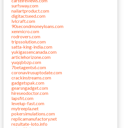
cartelreviews.com
surfsway.com
nailartproduct.com
digitactseed.com
lvlcraft.com
90secondmoneyloans.com
xenmicro.com
rodrovers.com
tripssolution.com
satta-king-india.com
yukigassencanada.com
articlehorizone.com
yuqqbbzp.com
7betagents6.com
coronavirusuptodate.com
crackinstreams.com
gadgetspak.com
gearsngadget.com
hireseodoctor.com
lapsfit.com
levelup-fast.com
mytreepla.net
pokersimulations.com
replicamanufactory.net
rezultate-loto.info