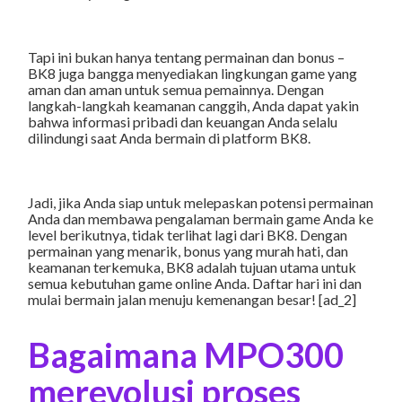
Tapi ini bukan hanya tentang permainan dan bonus –
BK8 juga bangga menyediakan lingkungan game yang
aman dan aman untuk semua pemainnya. Dengan
langkah-langkah keamanan canggih, Anda dapat yakin
bahwa informasi pribadi dan keuangan Anda selalu
dilindungi saat Anda bermain di platform BK8.
Jadi, jika Anda siap untuk melepaskan potensi permainan
Anda dan membawa pengalaman bermain game Anda ke
level berikutnya, tidak terlihat lagi dari BK8. Dengan
permainan yang menarik, bonus yang murah hati, dan
keamanan terkemuka, BK8 adalah tujuan utama untuk
semua kebutuhan game online Anda. Daftar hari ini dan
mulai bermain jalan menuju kemenangan besar! [ad_2]
Bagaimana MPO300
merevolusi proses