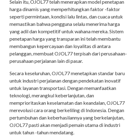
Selain itu, OJOL77 telah menerapkan model penetapan
harga dinamis yang memperhitungkan faktor -faktor
seperti permintaan, kondisi lalu lintas, dan cuaca untuk
memastikan bahwa pengguna selalu menerima harga
yang adil dan kompetitif untuk wahana mereka. Sistem
penetapan harga yang transparan ini telah membantu
membangun kepercayaan dan loyalitas di antara
pelanggan, membuat OJOL77 terpisah dari perusahaan-
perusahaan perjalanan lain di pasar.
Secara keseluruhan, OJOL77 menetapkan standar baru
untuk industri perjalanan dengan pendekatan inovatif
untuk layanan transportasi. Dengan memanfaatkan
teknologi, merangkul keberlanjutan, dan
memprioritaskan keselamatan dan keandalan, OJOL77
merevolusi cara orang berkeliling di Indonesia. Dengan
pertumbuhan dan keberhasilannya yang berkelanjutan,
OJOL77 pasti akan menjadi pemain utama di industri
untuk tahun -tahun mendatang.