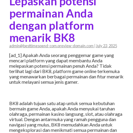
Lepaskan potensi
permainan Anda
dengan platform
menarik BK8
admin@besttimespend-com.preview-domain.com
|
July 22, 2025
[ad_1] Apakah Anda seorang penggemar game yang
mencari platform yang dapat membantu Anda
melepaskan potensi permainan penuh Anda? Tidak
terlihat lagi dari BK8, platform game online terkemuka
yang menawarkan berbagai permainan dan fitur menarik
untuk melayani semua jenis gamer.
BK8 adalah tujuan satu atap untuk semua kebutuhan
bermain game Anda, apakah Anda menyukai taruhan
olahraga, permainan kasino langsung, slot, atau olahraga
virtual. Dengan antarmuka yang ramah pengguna dan
navigasi yang mulus, BK8 memudahkan Anda untuk
mengeksplorasi dan menikmati semua permainan dan