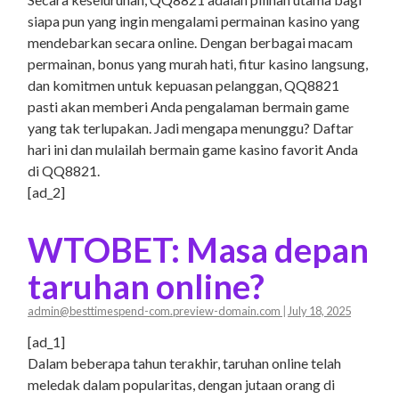
siapa pun yang ingin mengalami permainan kasino yang
mendebarkan secara online. Dengan berbagai macam
permainan, bonus yang murah hati, fitur kasino langsung,
dan komitmen untuk kepuasan pelanggan, QQ8821
pasti akan memberi Anda pengalaman bermain game
yang tak terlupakan. Jadi mengapa menunggu? Daftar
hari ini dan mulailah bermain game kasino favorit Anda
di QQ8821.
[ad_2]
WTOBET: Masa depan
taruhan online?
admin@besttimespend-com.preview-domain.com
|
July 18, 2025
[ad_1]
Dalam beberapa tahun terakhir, taruhan online telah
meledak dalam popularitas, dengan jutaan orang di