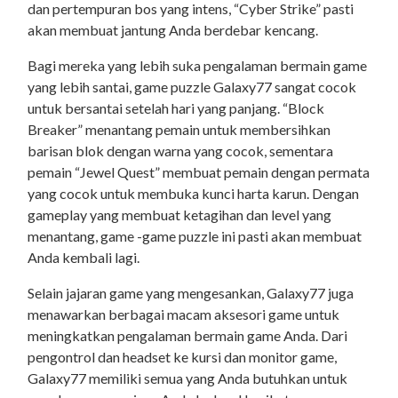
dan pertempuran bos yang intens, “Cyber Strike” pasti
akan membuat jantung Anda berdebar kencang.
Bagi mereka yang lebih suka pengalaman bermain game
yang lebih santai, game puzzle Galaxy77 sangat cocok
untuk bersantai setelah hari yang panjang. “Block
Breaker” menantang pemain untuk membersihkan
barisan blok dengan warna yang cocok, sementara
pemain “Jewel Quest” membuat pemain dengan permata
yang cocok untuk membuka kunci harta karun. Dengan
gameplay yang membuat ketagihan dan level yang
menantang, game -game puzzle ini pasti akan membuat
Anda kembali lagi.
Selain jajaran game yang mengesankan, Galaxy77 juga
menawarkan berbagai macam aksesori game untuk
meningkatkan pengalaman bermain game Anda. Dari
pengontrol dan headset ke kursi dan monitor game,
Galaxy77 memiliki semua yang Anda butuhkan untuk