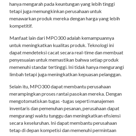
hanya mengarah pada keuntungan yang lebih tinggi
tetapi juga memungkinkan perusahaan untuk
menawarkan produk mereka dengan harga yang lebih
kompetitif.
Manfaat lain dari MPO300 adalah kemampuannya
untuk meningkatkan kualitas produk. Teknologi ini
dapat mendeteksi cacat secara real-time dan membuat
penyesuaian untuk memastikan bahwa setiap produk
memenuhi standar tertinggi. Ini tidak hanya mengurangi
limbah tetapi juga meningkatkan kepuasan pelanggan.
Selain itu, MPO300 dapat membantu perusahaan
merampingkan proses rantai pasokan mereka. Dengan
mengotomatiskan tugas -tugas seperti manajemen
inventaris dan pemenuhan pesanan, perusahaan dapat
mengurangi waktu tunggu dan meningkatkan efisiensi
secara keseluruhan. Ini dapat membantu perusahaan
tetap di depan kompetisi dan memenuhi permintaan