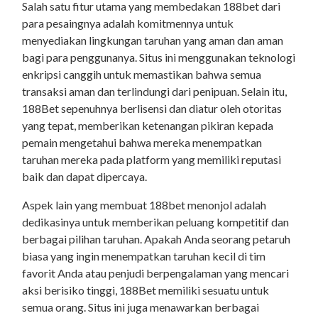
Salah satu fitur utama yang membedakan 188bet dari
para pesaingnya adalah komitmennya untuk
menyediakan lingkungan taruhan yang aman dan aman
bagi para penggunanya. Situs ini menggunakan teknologi
enkripsi canggih untuk memastikan bahwa semua
transaksi aman dan terlindungi dari penipuan. Selain itu,
188Bet sepenuhnya berlisensi dan diatur oleh otoritas
yang tepat, memberikan ketenangan pikiran kepada
pemain mengetahui bahwa mereka menempatkan
taruhan mereka pada platform yang memiliki reputasi
baik dan dapat dipercaya.
Aspek lain yang membuat 188bet menonjol adalah
dedikasinya untuk memberikan peluang kompetitif dan
berbagai pilihan taruhan. Apakah Anda seorang petaruh
biasa yang ingin menempatkan taruhan kecil di tim
favorit Anda atau penjudi berpengalaman yang mencari
aksi berisiko tinggi, 188Bet memiliki sesuatu untuk
semua orang. Situs ini juga menawarkan berbagai