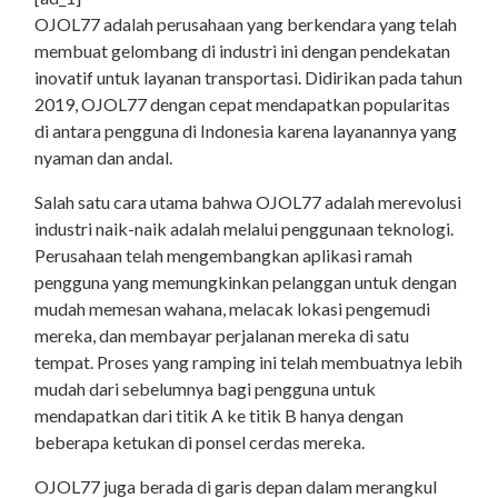
OJOL77 adalah perusahaan yang berkendara yang telah
membuat gelombang di industri ini dengan pendekatan
inovatif untuk layanan transportasi. Didirikan pada tahun
2019, OJOL77 dengan cepat mendapatkan popularitas
di antara pengguna di Indonesia karena layanannya yang
nyaman dan andal.
Salah satu cara utama bahwa OJOL77 adalah merevolusi
industri naik-naik adalah melalui penggunaan teknologi.
Perusahaan telah mengembangkan aplikasi ramah
pengguna yang memungkinkan pelanggan untuk dengan
mudah memesan wahana, melacak lokasi pengemudi
mereka, dan membayar perjalanan mereka di satu
tempat. Proses yang ramping ini telah membuatnya lebih
mudah dari sebelumnya bagi pengguna untuk
mendapatkan dari titik A ke titik B hanya dengan
beberapa ketukan di ponsel cerdas mereka.
OJOL77 juga berada di garis depan dalam merangkul