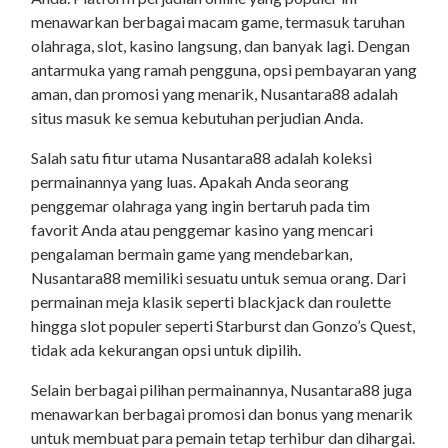
menawarkan berbagai macam game, termasuk taruhan
olahraga, slot, kasino langsung, dan banyak lagi. Dengan
antarmuka yang ramah pengguna, opsi pembayaran yang
aman, dan promosi yang menarik, Nusantara88 adalah
situs masuk ke semua kebutuhan perjudian Anda.
Salah satu fitur utama Nusantara88 adalah koleksi
permainannya yang luas. Apakah Anda seorang
penggemar olahraga yang ingin bertaruh pada tim
favorit Anda atau penggemar kasino yang mencari
pengalaman bermain game yang mendebarkan,
Nusantara88 memiliki sesuatu untuk semua orang. Dari
permainan meja klasik seperti blackjack dan roulette
hingga slot populer seperti Starburst dan Gonzo’s Quest,
tidak ada kekurangan opsi untuk dipilih.
Selain berbagai pilihan permainannya, Nusantara88 juga
menawarkan berbagai promosi dan bonus yang menarik
untuk membuat para pemain tetap terhibur dan dihargai.