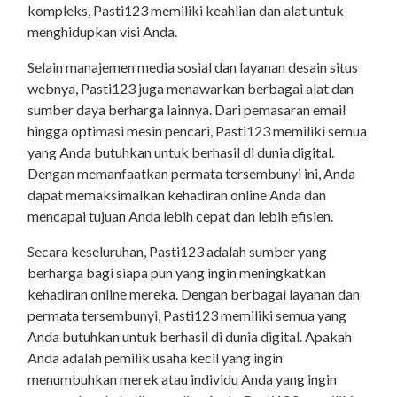
kompleks, Pasti123 memiliki keahlian dan alat untuk
menghidupkan visi Anda.
Selain manajemen media sosial dan layanan desain situs
webnya, Pasti123 juga menawarkan berbagai alat dan
sumber daya berharga lainnya. Dari pemasaran email
hingga optimasi mesin pencari, Pasti123 memiliki semua
yang Anda butuhkan untuk berhasil di dunia digital.
Dengan memanfaatkan permata tersembunyi ini, Anda
dapat memaksimalkan kehadiran online Anda dan
mencapai tujuan Anda lebih cepat dan lebih efisien.
Secara keseluruhan, Pasti123 adalah sumber yang
berharga bagi siapa pun yang ingin meningkatkan
kehadiran online mereka. Dengan berbagai layanan dan
permata tersembunyi, Pasti123 memiliki semua yang
Anda butuhkan untuk berhasil di dunia digital. Apakah
Anda adalah pemilik usaha kecil yang ingin
menumbuhkan merek atau individu Anda yang ingin