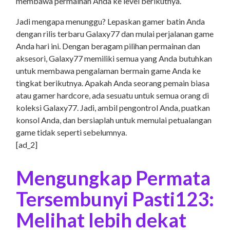
membawa permainan Anda ke level berikutnya.
Jadi mengapa menunggu? Lepaskan gamer batin Anda
dengan rilis terbaru Galaxy77 dan mulai perjalanan game
Anda hari ini. Dengan beragam pilihan permainan dan
aksesori, Galaxy77 memiliki semua yang Anda butuhkan
untuk membawa pengalaman bermain game Anda ke
tingkat berikutnya. Apakah Anda seorang pemain biasa
atau gamer hardcore, ada sesuatu untuk semua orang di
koleksi Galaxy77. Jadi, ambil pengontrol Anda, puatkan
konsol Anda, dan bersiaplah untuk memulai petualangan
game tidak seperti sebelumnya.
[ad_2]
Mengungkap Permata
Tersembunyi Pasti123:
Melihat lebih dekat